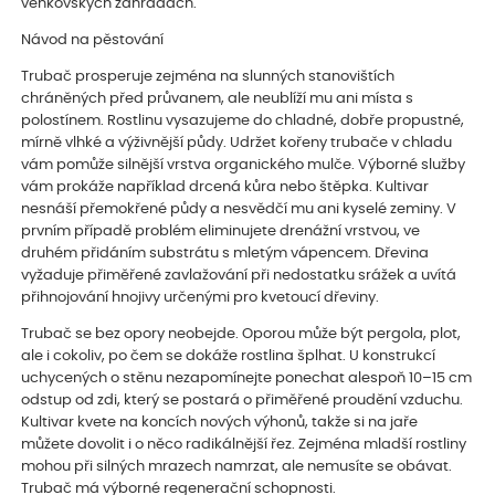
venkovských zahradách.
Návod na pěstování
Trubač prosperuje zejména na slunných stanovištích
chráněných před průvanem, ale neublíží mu ani místa s
polostínem. Rostlinu vysazujeme do chladné, dobře propustné,
mírně vlhké a výživnější půdy. Udržet kořeny trubače v chladu
vám pomůže silnější vrstva organického mulče. Výborné služby
vám prokáže například drcená kůra nebo štěpka. Kultivar
nesnáší přemokřené půdy a nesvědčí mu ani kyselé zeminy. V
prvním případě problém eliminujete drenážní vrstvou, ve
druhém přidáním substrátu s mletým vápencem. Dřevina
vyžaduje přiměřené zavlažování při nedostatku srážek a uvítá
přihnojování hnojivy určenými pro kvetoucí dřeviny.
Trubač se bez opory neobejde. Oporou může být pergola, plot,
ale i cokoliv, po čem se dokáže rostlina šplhat. U konstrukcí
uchycených o stěnu nezapomínejte ponechat alespoň 10–15 cm
odstup od zdi, který se postará o přiměřené proudění vzduchu.
Kultivar kvete na koncích nových výhonů, takže si na jaře
můžete dovolit i o něco radikálnější řez. Zejména mladší rostliny
mohou při silných mrazech namrzat, ale nemusíte se obávat.
Trubač má výborné regenerační schopnosti.