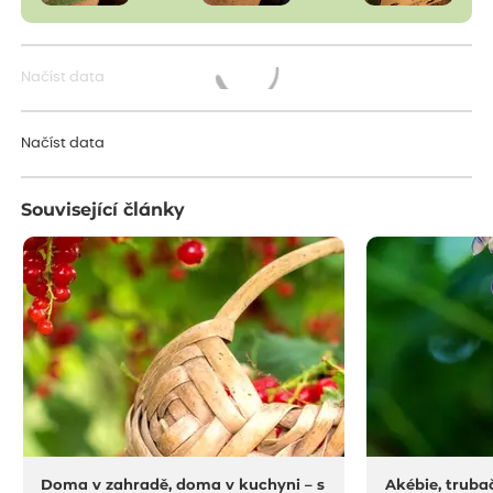
Načíst data
Načítám...
Načíst data
Související články
Doma v zahradě, doma v kuchyni – s
Akébie, trubač