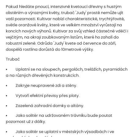
Pokud hledáte pnoucí, intenzivně kvetoucí dřeviny s hustým
olistěním a výraznými květy, trubač 'Judy' prostě nemůže ujít
vaší pozornosti. Kultivar nabízí charakteristické, trychtýřovité,
světle oranžové květy, které ve velkém množství vyrůstají na
koncích nových výhonů. Kultivar za svůj vzhled částečně vděčí i
vejčitým, na okraji zoubkovaným listům, které ho zahalí do
robustní zeleně. Odrůda 'Judy' kvete od července do září,
dospělá rostlina dorůstá do 10metrové výšky.
Trubač
• Uplatní se na sloupech, pergolách, trelážích, pyramidách
a na různých dřevěných konstrukcích.
• Zakryje neupravené zdi a stěny.
• Vytvoří efektní převisy přes ploty.
• Zazelená zahradní domky a altány.
• Jako solitér na udržovaném trávníku bude poutat
pozornost už z dálky.
• Jako solitér se uplatní v městských výsadbách i ve