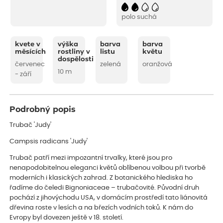
polo suchá
kvete v
výška
barva
barva
měsících
rostliny v
listu
květu
dospělosti
červenec
zelená
oranžová
10 m
- září
Podrobný popis
Trubač 'Judy'
Campsis radicans 'Judy'
Trubač patří mezi impozantní trvalky, které jsou pro
nenapodobitelnou eleganci květů oblíbenou volbou při tvorbě
moderních i klasických zahrad. Z botanického hlediska ho
řadíme do čeledi Bignoniaceae – trubačovité. Původní druh
pochází z jihovýchodu USA, v domácím prostředí tato liánovitá
dřevina roste v lesích a na březích vodních toků. K nám do
Evropy byl dovezen ještě v 18. století.