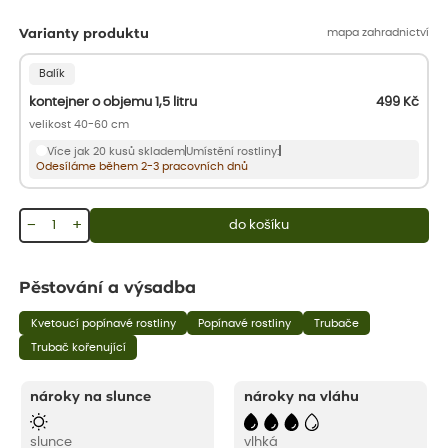
mapa zahradnictví
Varianty produktu
Balík
kontejner o objemu 1,5 litru
499
Kč
velikost 40-60 cm
Více jak 20 kusů skladem
Umístění rostliny:
Odesíláme během 2-3 pracovních dnů
−
+
do košíku
Pěstování a výsadba
Kvetoucí popínavé rostliny
Popínavé rostliny
Trubače
Trubač kořenující
nároky na slunce
nároky na vláhu
slunce
vlhká