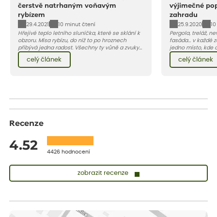
čerstvě natrhaným voňavým
výjimečné po
rybízem
zahradu
29.4.2021
25.9.2020
10 minut čtení
10
Hřejivé teplo letního sluníčka, které se sklání k
Pergola, treláž, n
obzoru. Mísa rybízu, do níž to po hroznech
fasáda... v každé
přibývá jedna radost. Všechny ty vůně a zvuky
jedno místo, kde 
červencové zahrady. Sklizeň rybízu do kuchyně
popínavých rostlin 
celý článek
celý článek
vnese neuvěřitelný klid a radost. A taky trochu
oporu či bez ní. 
bezstarostnosti dětství při mlsání babiččina
v zahradě víc, mám
drobenkového koláče s rybízem.
popínavky, které 
jiným způsobem –
druhá nádhernými k
Recenze
4.52
4426 hodnocení
zobrazit recenze
Zuzana
ověřený nákup
před 1 dnem