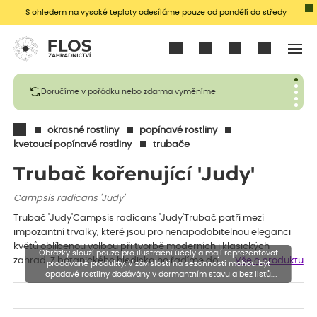
S ohledem na vysoké teploty odesíláme pouze od pondělí do středy
Přihlásit se
Doručíme v pořádku nebo zdarma vyměníme
okrasné rostliny
popínavé rostliny
kvetoucí popínavé rostliny
trubače
Trubač kořenující 'Judy'
Campsis radicans 'Judy'
Trubač 'Judy'Campsis radicans 'Judy'Trubač patří mezi
impozantní trvalky, které jsou pro nenapodobitelnou eleganci
květů oblíbenou volbou při tvorbě moderních i klasických
Obrázky slouží pouze pro ilustrační účely a mají reprezentovat
zahrad. Z botanického hlediska ho řadíme do…
Vše o produktu
prodávané produkty. V závislosti na sezónnosti mohou být
opadavé rostliny dodávány v dormantním stavu a bez listů.
Rostliny mohou být také sestřiženy níže, než je uvedená výška,
aby se podpořil nový růst.