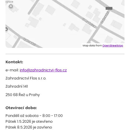
Vše přišlo velice rychle krásně zabalené. Rostlinky po přesazení
velice dobře prospívají
Jarda
ověřený nákup
před 1 dnem
Dobrý den, byli jsme spokojeni
Lenka
ověřený nákup
před 1 dnem
Eshop, objednání bylo v pořádku, žádný problém. Jen jsem byla
Map data from
OpenStreetMap
smutná z dodávky jedné kytky, která nebyla v nejlepší kondici a i
po zasazení vypadá spíše, že odejde, než že se chytne. Byla to
celkově slabá rostlina oproti ostatním.
Kontakt:
e-mail:
info@zahradnictvi-flos.cz
Zahradnictví Flos s.r.o.
Zahradní 141
250 68 Řež u Prahy
Otevírací doba:
Pondělí až sobota - 8:00 - 17:00
Pátek 1.5.2026 je otevřeno
Pátek 8.5.2026 je zavřeno