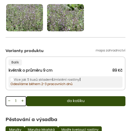
aby se podpořil nový růst.
mapa zahradnictví
Varianty produktu
Balík
květník o průměru 9 cm
89
Kč
Více jak 5 kusů skladem
Umístění rostliny:
Odesíláme během 2-3 pracovních dnů
−
+
do košíku
Pěstování a výsadba
Marulky
Marulka lékařská
Modře kvetoucí rostliny