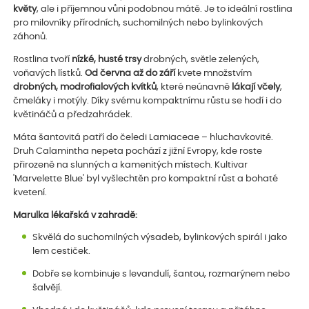
květy
, ale i příjemnou vůni podobnou mátě. Je to ideální rostlina
pro milovníky přírodních, suchomilných nebo bylinkových
záhonů.
Rostlina tvoří
nízké, husté trsy
drobných, světle zelených,
voňavých lístků.
Od června až do září
kvete množstvím
drobných, modrofialových kvítků
, které neúnavně
lákají včely
,
čmeláky i motýly. Díky svému kompaktnímu růstu se hodí i do
květináčů a předzahrádek.
Máta šantovitá patří do čeledi Lamiaceae – hluchavkovité.
Druh Calamintha nepeta pochází z jižní Evropy, kde roste
přirozeně na slunných a kamenitých místech. Kultivar
'Marvelette Blue' byl vyšlechtěn pro kompaktní růst a bohaté
kvetení.
Marulka lékařská v zahradě:
Skvělá do suchomilných výsadeb, bylinkových spirál i jako
lem cestiček.
Dobře se kombinuje s levandulí, šantou, rozmarýnem nebo
šalvějí.