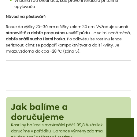
Vhodná i do květináčů, kde provoní terasu a přitáhne
opylovače.
Návod na pěstování:
Roste do výšky 20–30 cm a šířky kolem 30 cm. Vyžaduje
slunné
stanoviště a dobře propustnou, sušší půdu
. Je velmi nenáročná,
dobře snáší sucho i letní horka
. Po odkvětu lze rostlinu lehce
seříznout, čímž se podpoří kompaktní tvar a další květy. Je
mrazuvzdorná do cca -28 °C (zóna 5).
Jak balíme a
doručujeme
Rostliny balíme s maximální péčí. 99,8 % zásilek
doručíme v pořádku. Garance výměny zdarma,