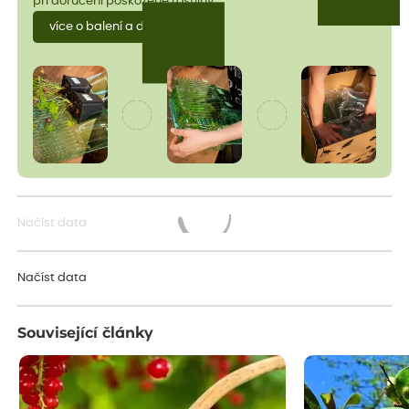
při doručení poškozené rostliny.
více o balení a dopravě
Načíst data
Načítám...
Načíst data
Související články