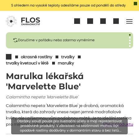
S ohledem na vysoké teploty odesíláme pouze od pondělí do středy
Přihlásit se
Doručíme v pořádku nebo zdarma vyměníme
okrasné rostliny
trvalky
trvalky kvetoucí v létě
marulky
Marulka lékařská
'Marvelette Blue'
Calamintha nepeta 'Marvelette Blue'
Calamintha nepeta 'Marvelette Blue' je drobná, aromatická
trvalka, která do zahrady vnese nejen jemné modrofialové
květy, ale i příjemnou vůni podobnou mátě. Je to ideální rostlina
Obrázky slouží pouze pro ilustrační účely a mají reprezentovat
pro milovníky přírodních, suchomilných…
Vše o produktu
prodávané produkty. V závislosti na sezónnosti mohou být
opadavé rostliny dodávány v dormantním stavu a bez listů.
Rostliny mohou být také sestřiženy níže, než je uvedená výška,