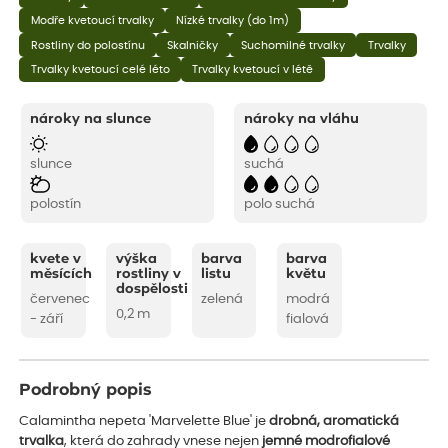
Modře kvetoucí trvalky
Nízké trvalky (do 1m)
Rostliny do polostínu
Skalničky
Suchomilné trvalky
Trvalky
Trvalky kvetoucí celé léto
Trvalky kvetoucí v létě
nároky na slunce
nároky na vláhu
slunce
suchá
polostín
polo suchá
kvete v
výška
barva
barva
měsících
rostliny v
listu
květu
dospělosti
červenec
zelená
modrá
0,2 m
- září
fialová
Podrobný popis
Calamintha nepeta 'Marvelette Blue' je
drobná, aromatická
trvalka
, která do zahrady vnese nejen
jemné modrofialové