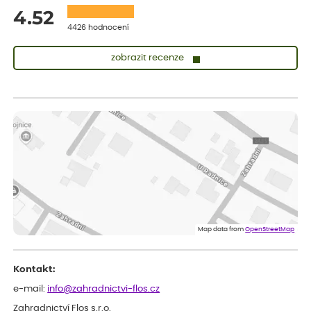
4.52
4426 hodnocení
zobrazit recenze
Zuzana
ověřený nákup
dnes
Vše přišlo velice rychle krásně zabalené. Rostlinky po přesazení
velice dobře prospívají
Jarda
ověřený nákup
před 1 dnem
Dobrý den, byli jsme spokojeni
Lenka
ověřený nákup
před 1 dnem
Eshop, objednání bylo v pořádku, žádný problém. Jen jsem byla
Map data from
OpenStreetMap
smutná z dodávky jedné kytky, která nebyla v nejlepší kondici a i
po zasazení vypadá spíše, že odejde, než že se chytne. Byla to
celkově slabá rostlina oproti ostatním.
Kontakt:
e-mail:
info@zahradnictvi-flos.cz
Zahradnictví Flos s.r.o.