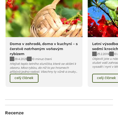
Doma v zahradě, doma v kuchyni – s
Letní výsadba
čerstvě natrhaným voňavým
sedmi krocíc
rybízem
25.2.2019
10
Objevili jste u ná
29.4.2021
10 minut čtení
slušet vaší zahra
Hřejivé teplo letního sluníčka, které se sklání k
vysadit i nyní v l
obzoru. Mísa rybízu, do níž to po hroznech
v kontejnerech, d
přibývá jedna radost. Všechny ty vůně a zvuky
celý rok – nyní p
červencové zahrady. Sklizeň rybízu do kuchyně
celý článek
celý článek
vody než na jaře 
vnese neuvěřitelný klid a radost. A taky trochu
bezstarostnosti dětství při mlsání babiččina
drobenkového koláče s rybízem.
Recenze