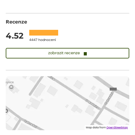
Recenze
4.52
4447 hodnocení
zobrazit recenze
Sandra
ověřený nákup
dnes
vše v naprostém pořádku
Eva
ověřený nákup
dnes
Velmi spokojená dekuji
Jana
ověřený nákup
dnes
Flos je nejlepší &#129321;
Map data from
OpenStreetMap