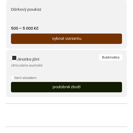
Dárkový poukaz
500 – 5 000
Kč
vybrat variantu
Bublinatka
Bublinatka jižní
Utricularia australis
Není skladem
podobné zboží