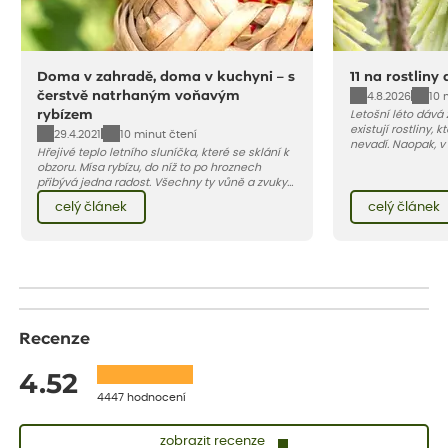
Doma v zahradě, doma v kuchyni – s
11 na rostliny
čerstvě natrhaným voňavým
4.8.2026
10 
rybízem
Letošní léto dává
existují rostliny,
29.4.2021
10 minut čtení
nevadí. Naopak, v
Hřejivé teplo letního sluníčka, které se sklání k
osluněné terase s
obzoru. Mísa rybízu, do níž to po hroznech
pro vás 11 tipů na
přibývá jedna radost. Všechny ty vůně a zvuky
horké a suché léto
červencové zahrady. Sklizeň rybízu do kuchyně
Pojďme se podívat,
celý článek
celý článek
vnese neuvěřitelný klid a radost. A taky trochu
bezstarostnosti dětství při mlsání babiččina
drobenkového koláče s rybízem.
Recenze
4.52
4447 hodnocení
zobrazit recenze