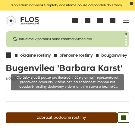
S ohledem na vysoké teploty odesíláme pouze od pondělí do středy
Přihlásit se
Doručíme v pořádku nebo zdarma vyměníme
okrasné rostliny
přenosné rostliny
bougainvilley
Bugenvilea 'Barbara Karst'
Obrázky slouží pouze pro ilustrační účely a mají reprezentovat
Bougainvillea buttiana 'Barbara Karst'
prodávané produkty. V závislosti na sezónnosti mohou být
opadavé rostliny dodávány v dormantním stavu a bez listů.
Rostliny mohou být také sestřiženy níže, než je uvedená výška,
aby se podpořil nový růst.
zobrazit podobné rostliny