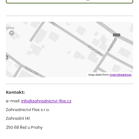
Sandra
ověřený nákup
dnes
vše v naprostém pořádku
Eva
ověřený nákup
dnes
Velmi spokojená dekuji
Jana
ověřený nákup
dnes
Flos je nejlepší &#129321;
Map data from
OpenStreetMap
Kontakt:
e-mail:
info@zahradnictvi-flos.cz
Zahradnictví Flos s.r.o.
Zahradní 141
250 68 Řež u Prahy