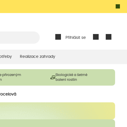
Přihlásit se
otřeby
Realizace zahrady
e přirozeným
Ekologické a šetrné
m
balení rostlin
trocelová