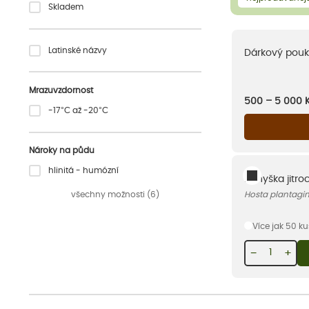
Skladem
Latinské názvy
Dárkový pouk
Mrazuvzdornost
500 – 5 000
-17°C až -20°C
Nároky na půdu
hlinitá - humózní
Bohyška jitroc
všechny možnosti (6)
Hosta plantagin
Více jak 50 k
−
+