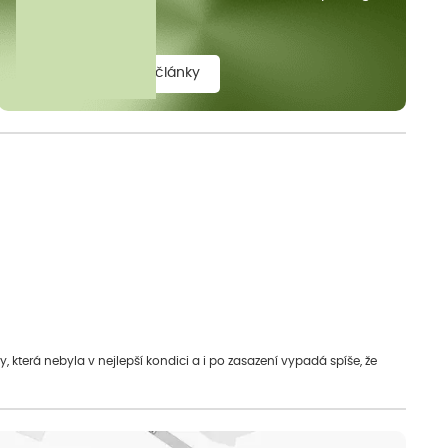
elit.
zobrazit všechny články
která nebyla v nejlepší kondici a i po zasazení vypadá spíše, že