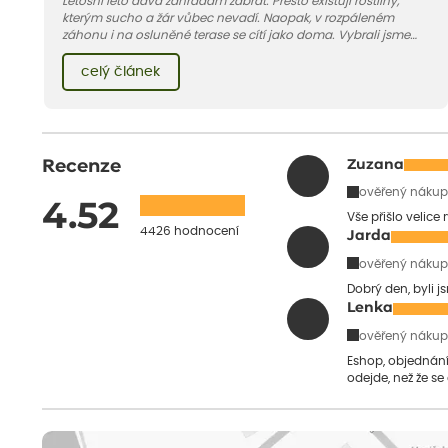
Letošní léto dává zahradám zabrat. Přesto existují rostliny,
kterým sucho a žár vůbec nevadí. Naopak, v rozpáleném
záhonu i na osluněné terase se cítí jako doma. Vybrali jsme
pro vás 11 tipů na odolné druhy, které zvládnou horké a suché
léto bez pravidelné zálivky. Pojďme se podívat, které to jsou.
celý článek
Recenze
Zuzana
ověřený nákup
4.52
Vše přišlo velice
4426 hodnocení
Jarda
ověřený nákup
Dobrý den, byli j
Lenka
ověřený nákup
Eshop, objednání 
odejde, než že se