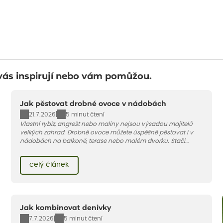
vás inspirují nebo vám pomůžou.
Jak pěstovat drobné ovoce v nádobách
21.7.2026
5 minut čtení
Vlastní rybíz, angrešt nebo maliny nejsou výsadou majitelů
velkých zahrad. Drobné ovoce můžete úspěšně pěstovat i v
nádobách na balkoně, terase nebo malém dvorku. Stačí
vybrat vhodnou odrůdu, dostatečně velký květináč a dodržet
pár základních pravidel. V tomto článku vám poradíme, jak na
celý článek
to.
Jak kombinovat denivky
7.7.2026
5 minut čtení