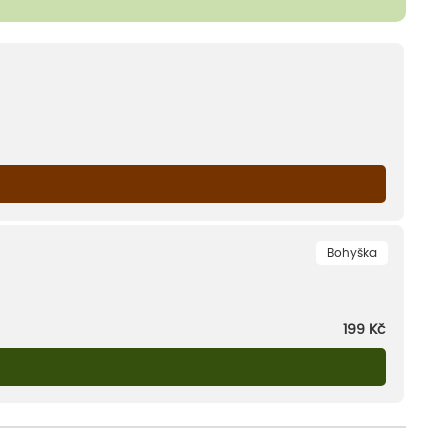
Bohyška
199
Kč