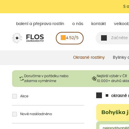
S 
balení a přeprava rostlin
o nás
kontakt
velkoo
4.52/5
Okrasné rostliny
Bylinky
Doručíme v pořádku nebo
Nejširší výběr v ČR
zdarma vyměníme
10.000+ druhů sk
okrasné r
Akce
Bohyška j
Nově naskladněno
nejprodávanějš