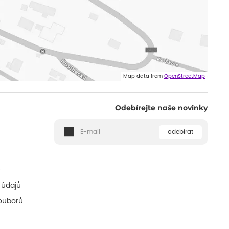
Map data from
OpenStreetMap
Odebírejte naše novinky
odebírat
ě
 údajů
ouborů