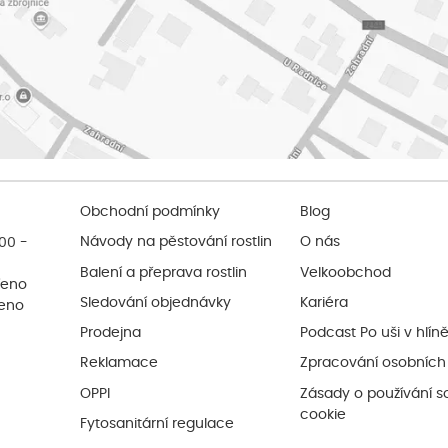
Obchodní podmínky
Blog
:00 -
Návody na pěstování rostlin
O nás
Balení a přeprava rostlin
Velkoobchod
řeno
Sledování objednávky
Kariéra
řeno
Prodejna
Podcast Po uši v hlín
Reklamace
Zpracování osobních
OPPI
Zásady o používání s
cookie
Fytosanitární regulace