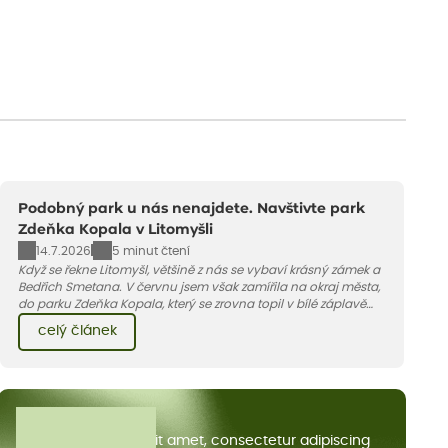
Podobný park u nás nenajdete. Navštivte park
Zdeňka Kopala v Litomyšli
14.7.2026
5 minut čtení
Když se řekne Litomyšl, většině z nás se vybaví krásný zámek a
Bedřich Smetana. V červnu jsem však zamířila na okraj města,
do parku Zdeňka Kopala, který se zrovna topil v bílé záplavě
kvetoucích kopretin. Fotky řeknou víc než slova, přidávám k
celý článek
nim pár řádků o tom, jak tento jedinečný kus krajiny vznikl.
Všechny články
Lorem ipsum dolor sit amet, consectetur adipiscing