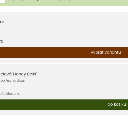
az
Kč
vybrat variantu
elová 'Honey Bells'
ea Honey Bells
usů skladem
do košíku