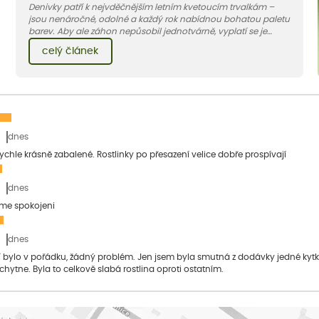
Denivky patří k nejvděčnějším letním kvetoucím trvalkám –
jsou nenáročné, odolné a každý rok nabídnou bohatou paletu
barev. Aby ale záhon nepůsobil jednotvárně, vyplatí se je
doplnit vhodnými sousedy. V dnešním článku vám ukážeme, s
celý článek
jakými trvalkami a travinami denivky nejlépe ladí.
dnes
 rychle krásně zabalené. Rostlinky po přesazení velice dobře prospívají
dnes
sme spokojeni
dnes
bylo v pořádku, žádný problém. Jen jsem byla smutná z dodávky jedné kytky, 
 chytne. Byla to celkově slabá rostlina oproti ostatním.