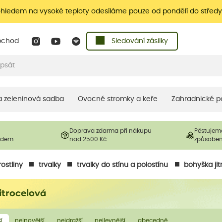
ohledem na vysoké teploty odesíláme pouze od pondělí do středy
bchod
Sledování zásilky
 a zeleninová sadba
Ovocné stromky a keře
Zahradnické p
Doprava zdarma při nákupu
Pěstujem
ladem
nad 2500 Kč
způsobe
ostliny
trvalky
trvalky do stínu a polostínu
bohyška ji
itrocelová
í
nejnovější
nejdražší
nejlevnější
abecedně