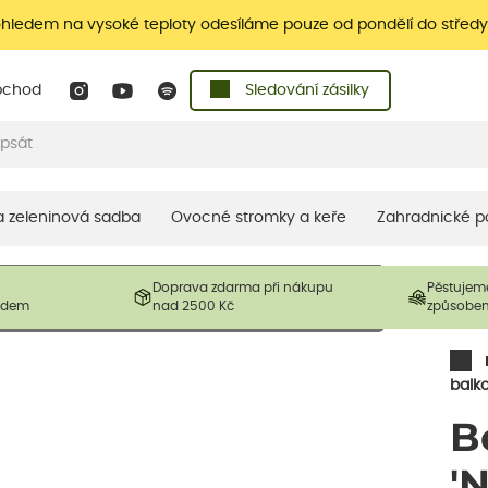
ohledem na vysoké teploty odesíláme pouze od pondělí do středy
bchod
Sledování zásilky
 a zeleninová sadba
Ovocné stromky a keře
Zahradnické p
 prodávané produkty. V závislosti na sezónnosti mohou být
Doprava zdarma při nákupu
Pěstujem
ostliny mohou být také sestřiženy níže, než je uvedená
ladem
nad 2500 Kč
způsobe
řil nový růst.
balk
B
'