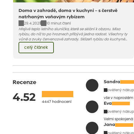
Doma v zahradě, doma v kuchyni – s čerstvě
natrhaným voňavým rybízem
29.4.2021
10 minut čtení
Hřejivé teplo letního sluníčka, které se sklání k obzoru. Mísa
rybízu, do níž to po hroznech přibývá jedna radost. Všechny ty
vůně a zvuky červencové zahrady. Sklizeň rybízu do kuchyně
vnese neuvěřitelný klid a radost. A taky trochu bezstarostnosti
celý článek
dětství při mlsání babiččina drobenkového koláče s rybízem.
Recenze
Sandra
ověřený nákup
4.52
vše v naprostém
4447 hodnocení
Eva
ověřený nákup
Velmi spokojená 
Jana
ověřený nákup