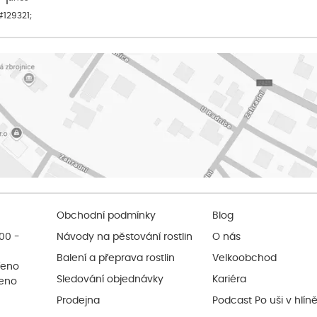
&#129321;
Obchodní podmínky
Blog
:00 -
Návody na pěstování rostlin
O nás
Balení a přeprava rostlin
Velkoobchod
řeno
Sledování objednávky
Kariéra
řeno
Prodejna
Podcast Po uši v hlín