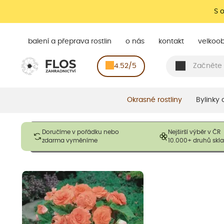
S 
balení a přeprava rostlin
o nás
kontakt
velkoo
4.52/5
Okrasné rostliny
Bylinky
Obrázky slouží pouze pro ilustrační účely a mají reprezentovat
Doručíme v pořádku nebo
Nejširší výběr v ČR
opadavé rostliny dodávány v dormantním stavu a bez listů. R
zdarma vyměníme
10.000+ druhů sk
výška, aby se podpo