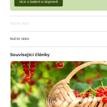
více o balení a dopravě
Načíst data
Načíst data
Související články