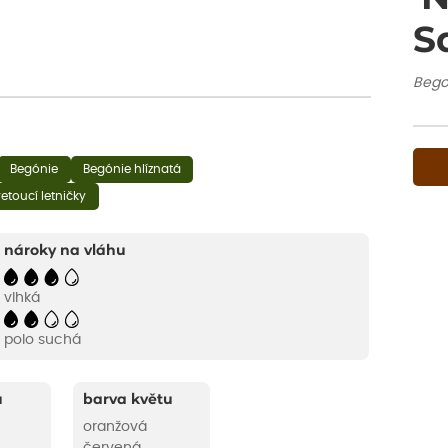
S
Bego
Begónie
Begónie hlíznatá
etoucí letničky
nároky na vláhu
vlhká
polo suchá
u
barva květu
oranžová
červená