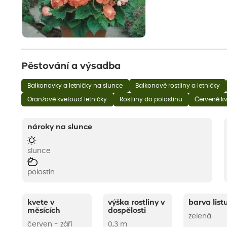
Pěstování a výsadba
Balkonovky a letničky na slunce
Balkonové rostliny a letničky
Oranžově kvetoucí letničky
Rostliny do polostínu
Červeně kv
nároky na slunce
slunce
polostín
kvete v
výška rostliny v
barva list
měsících
dospělosti
zelená
červen - září
0,3 m