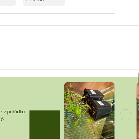
me v pořádku.
y.