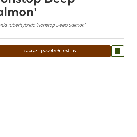
almon'
nia tuberhybrida 'Nonstop Deep Salmon'
zobrazit podobné rostliny