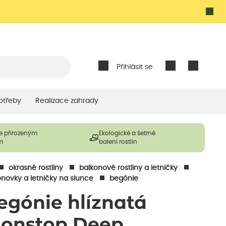
Přihlásit se
otřeby
Realizace zahrady
e přirozeným
Ekologické a šetrné
m
balení rostlin
okrasné rostliny
balkonové rostliny a letničky
onovky a letničky na slunce
begónie
egónie hlíznatá
Nonstop Deep