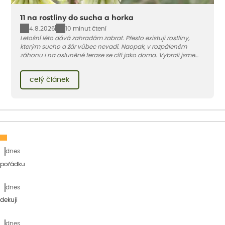
11 na rostliny do sucha a horka
4.8.2026
10 minut čtení
Letošní léto dává zahradám zabrat. Přesto existují rostliny,
kterým sucho a žár vůbec nevadí. Naopak, v rozpáleném
záhonu i na osluněné terase se cítí jako doma. Vybrali jsme
pro vás 11 tipů na odolné druhy, které zvládnou horké a suché
léto bez pravidelné zálivky. Pojďme se podívat, které to jsou.
celý článek
dnes
 pořádku
dnes
dekuji
dnes