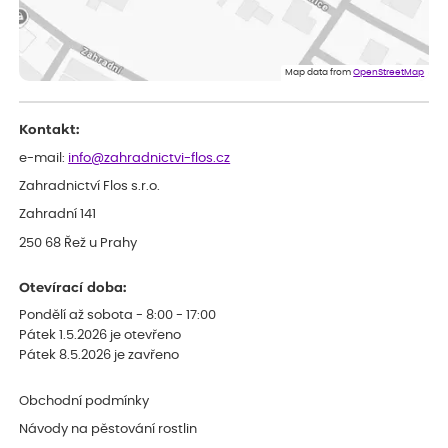
Lenka
ověřený nákup
dnes
Eshop, objednání bylo v pořádku, žádný problém. Jen jsem byla
Map data from
OpenStreetMap
smutná z dodávky jedné kytky, která nebyla v nejlepší kondici a i
po zasazení vypadá spíše, že odejde, než že se chytne. Byla to
celkově slabá rostlina oproti ostatním.
Kontakt:
e-mail:
info@zahradnictvi-flos.cz
Zahradnictví Flos s.r.o.
Zahradní 141
250 68 Řež u Prahy
Otevírací doba:
Pondělí až sobota - 8:00 - 17:00
Pátek 1.5.2026 je otevřeno
Pátek 8.5.2026 je zavřeno
Obchodní podmínky
Návody na pěstování rostlin