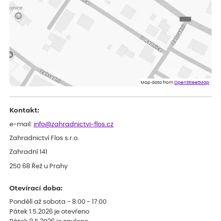
Měla jsem pouze 1objednavku a zatím jsem spokojená se
sazenicemi
Miroslava
ověřený nákup
dnes
Rostliny byly v pořádku, dobře zabalené, celková spokojenost.
Dominika
ověřený nákup
dnes
Doporučuji :). Spokojenost, stromky v pěkném stavu. Jediné, co
Map data from
OpenStreetMap
my chybělo, bylo komunikování nedostupného zboží před
odesláním objednávky, objednali bychom obratem náhradu.
Děkujeme
Kontakt:
e-mail:
info@zahradnictvi-flos.cz
Zahradnictví Flos s.r.o.
Zahradní 141
250 68 Řež u Prahy
Otevírací doba:
Pondělí až sobota - 8:00 - 17:00
Pátek 1.5.2026 je otevřeno