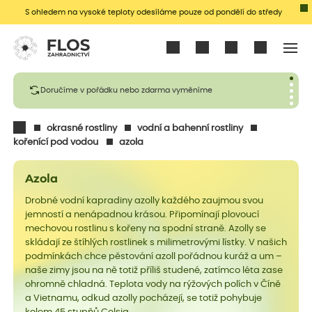
S ohledem na vysoké teploty odesíláme pouze od pondělí do středy
Přihlásit se
Doručíme v pořádku nebo zdarma vyměníme
okrasné rostliny
vodní a bahenní rostliny
kořenící pod vodou
azola
Azola
Drobné vodní kapradiny azolly každého zaujmou svou
jemností a nenápadnou krásou. Připomínají plovoucí
mechovou rostlinu s kořeny na spodní straně. Azolly se
skládají ze štíhlých rostlinek s milimetrovými lístky. V našich
podmínkách chce pěstování azoll pořádnou kuráž a um –
naše zimy jsou na ně totiž příliš studené, zatímco léta zase
ohromně chladná. Teplota vody na rýžových polích v Číně
a Vietnamu, odkud azolly pocházejí, se totiž pohybuje