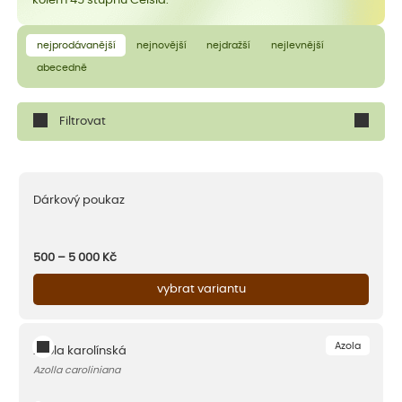
kolem 45 stupňů Celsia.
nejprodávanější
nejnovější
nejdražší
nejlevnější
abecedně
Filtrovat
Dárkový poukaz
500 – 5 000
Kč
vybrat variantu
Azola
Azola karolínská
Azolla caroliniana