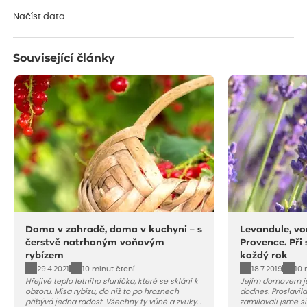
Načítám...
Načíst data
Související články
Doma v zahradě, doma v kuchyni – s
Levandule, vo
čerstvě natrhaným voňavým
Provence. Při
rybízem
každý rok
29.4.2021
18.7.2019
10 minut čtení
10 
Hřejivé teplo letního sluníčka, které se sklání k
Jejím domovem je
obzoru. Mísa rybízu, do níž to po hroznech
dodnes. Proslavila
přibývá jedna radost. Všechny ty vůně a zvuky
zamilovali jsme si 