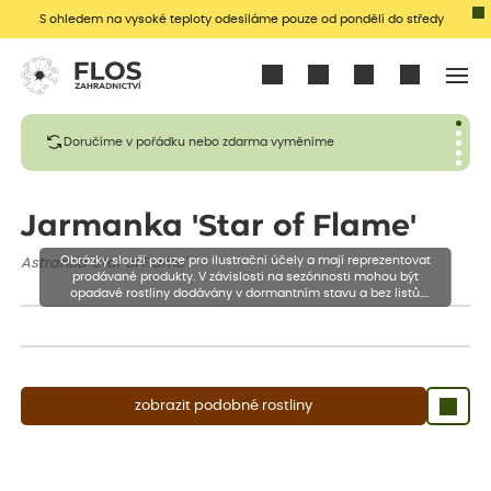
S ohledem na vysoké teploty odesíláme pouze od pondělí do středy
Přihlásit se
Doručíme v pořádku nebo zdarma vyměníme
Jarmanka 'Star of Flame'
Obrázky slouží pouze pro ilustrační účely a mají reprezentovat
Astrantia 'Star of Flame'
prodávané produkty. V závislosti na sezónnosti mohou být
opadavé rostliny dodávány v dormantním stavu a bez listů.
Rostliny mohou být také sestřiženy níže, než je uvedená výška,
aby se podpořil nový růst.
zobrazit podobné rostliny