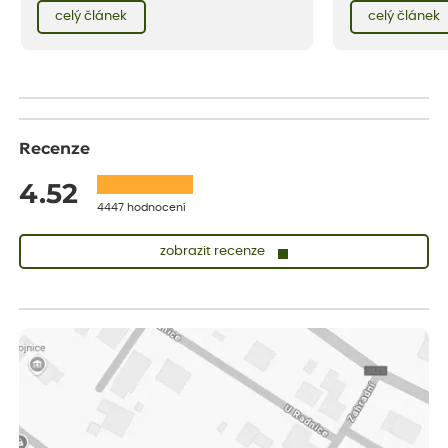
červencové zahrady. Sklizeň rybízu do kuchyně
Evropy. Koneckonců, i Petr Hapka j
celý článek
celý článek
vnese neuvěřitelný klid a radost. A taky trochu
slavnou písničku 
bezstarostnosti dětství při mlsání babiččina
zpěvačky Hany Heg
drobenkového koláče s rybízem.
Recenze
4.52
4447 hodnocení
zobrazit recenze
Sandra
ověřený nákup
dnes
vše v naprostém pořádku
Eva
ověřený nákup
dnes
Velmi spokojená dekuji
Jana