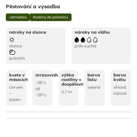
Pěstování a výsadba
Jarmanka
Rostliny do polostínu
nároky na slunce
nároky na vláhu
slunce
polo suchá
polostín
kvete v
mrazuvzdornost
výška
barva
barva
měsících
rostliny v
listu
květu
-26°c
dospělosti
červen
zelená
vínová
až
0,7 m
-
růžová
-29°c
srpen