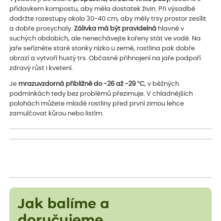
přídavkem kompostu, aby měla dostatek živin. Při výsadbě
dodržte rozestupy okolo 30-40 cm, aby měly trsy prostor zesílit
a dobře prosychaly.
Zálivka má být pravidelná
hlavně v
suchých obdobích, ale nenechávejte kořeny stát ve vodě. Na
jaře seřízněte staré stonky nízko u země, rostlina pak dobře
obrazí a vytvoří hustý trs. Občasné přihnojení na jaře podpoří
zdravý růst i kvetení.
Je
mrazuvzdorná přibližně do -26 až -29 °C
, v běžných
podmínkách tedy bez problémů přezimuje. V chladnějších
polohách můžete mladé rostliny před první zimou lehce
zamulčovat kůrou nebo listím.
Jak balíme a
doručujeme