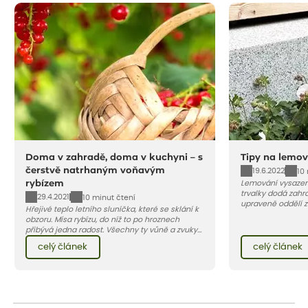
Doma v zahradě, doma v kuchyni – s
Tipy na lemov
čerstvě natrhaným voňavým
19.6.2022
10
rybízem
Lemování vysazen
trvalky dodá zahra
29.4.2021
10 minut čtení
upraveně oddělí 
Hřejivé teplo letního sluníčka, které se sklání k
záhonu. Efektivní 
obzoru. Mísa rybízu, do níž to po hroznech
chodníčků a prosto
přibývá jedna radost. Všechny ty vůně a zvuky
červencové zahrady. Sklizeň rybízu do kuchyně
celý článek
celý článek
vnese neuvěřitelný klid a radost. A taky trochu
bezstarostnosti dětství při mlsání babiččina
drobenkového koláče s rybízem.