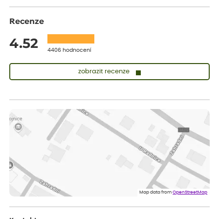
Recenze
4.52
4406 hodnocení
zobrazit recenze
Lenka
ověřený nákup
před 1 dnem
Měla jsem pouze 1objednavku a zatím jsem spokojená se
sazenicemi
Miroslava
ověřený nákup
před 1 dnem
Rostliny byly v pořádku, dobře zabalené, celková spokojenost.
Dominika
ověřený nákup
před 1 dnem
Doporučuji :). Spokojenost, stromky v pěkném stavu. Jediné, co
Map data from
OpenStreetMap
my chybělo, bylo komunikování nedostupného zboží před
odesláním objednávky, objednali bychom obratem náhradu.
Děkujeme