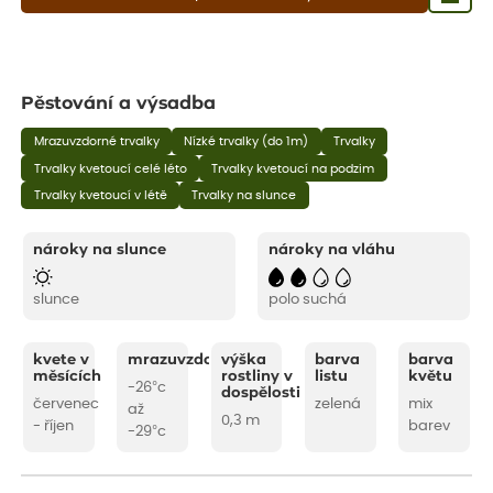
Pěstování a výsadba
Mrazuvzdorné trvalky
Nízké trvalky (do 1m)
Trvalky
Trvalky kvetoucí celé léto
Trvalky kvetoucí na podzim
Trvalky kvetoucí v létě
Trvalky na slunce
nároky na slunce
nároky na vláhu
slunce
polo suchá
kvete v
mrazuvzdornost
výška
barva
barva
měsících
rostliny v
listu
květu
-26°c
dospělosti
červenec
zelená
mix
až
0,3 m
- říjen
barev
-29°c