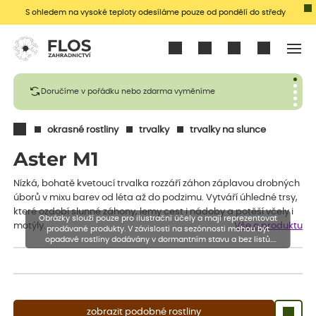
S ohledem na vysoké teploty odesíláme pouze od pondělí do středy
Přihlásit se
Doručíme v pořádku nebo zdarma vyměníme
okrasné rostliny
trvalky
trvalky na slunce
Aster M1
Nízká, bohatě kvetoucí trvalka rozzáří záhon záplavou drobných
úborů v mixu barev od léta až do podzimu. Vytváří úhledné trsy,
které ozdobí slunné záhony, lemy cest i nádoby a potěší včely i
Obrázky slouží pouze pro ilustrační účely a mají reprezentovat
motýly.
Vše o produktu
prodávané produkty. V závislosti na sezónnosti mohou být
opadavé rostliny dodávány v dormantním stavu a bez listů.
Rostliny mohou být také sestřiženy níže, než je uvedená výška,
aby se podpořil nový růst.
zobrazit podobné rostliny