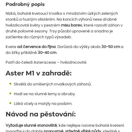
Podrobný popis
Nízká, bohatě kvetoucí trvalka s množstvím úzkých zelených
stonků a hustým olistěním. Na koncích výhonů nese drobné
hvězdicovité květy v pestrém
mixu barev
, které rozsvítí záhon v
druhé polovině sezony. Trsy působí upraveně a snadno je
začleníte do různých typů výsadeb.
Kvete
od července do října
. Dorůstá do výšky okolo
30-50 cm
a
do šířky přibližně
30-40 cm
.
Patří do čeledi Asteraceae – hvězdnicovité.
Aster M1 v zahradě:
Skvělá do smíšených trvalkových záhonů.
Hodí se na slunné lemy a obruby.
Láká včely a motýly na podzim.
Návod na pěstování:
Vyžaduje slunné stanoviště
, kde nejlépe rozvine bohaté kvetení.
Vysaďte ji do dobře
propustné, středně vlhké půdy
, ideálně s