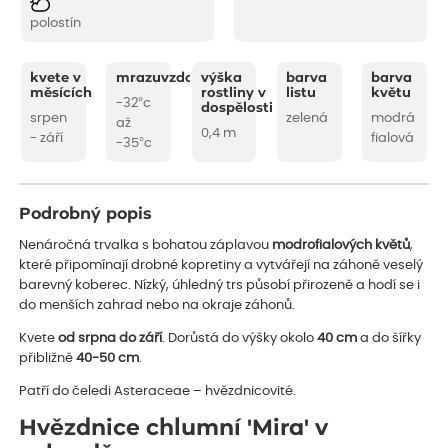
polostín
kvete v
mrazuvzdornost
výška
barva
barva
měsících
rostliny v
listu
květu
-32°c
dospělosti
srpen
zelená
modrá
až
0,4 m
- září
fialová
-35°c
Podrobný popis
Nenáročná trvalka s bohatou záplavou
modrofialových květů
,
které připomínají drobné kopretiny a vytvářejí na záhoně veselý
barevný koberec. Nízký, úhledný trs působí přirozeně a hodí se i
do menších zahrad nebo na okraje záhonů.
Kvete
od srpna do září
. Dorůstá do výšky okolo
40 cm
a do šířky
přibližně
40-50 cm
.
Patří do čeledi Asteraceae – hvězdnicovité.
Hvězdnice chlumní 'Mira' v