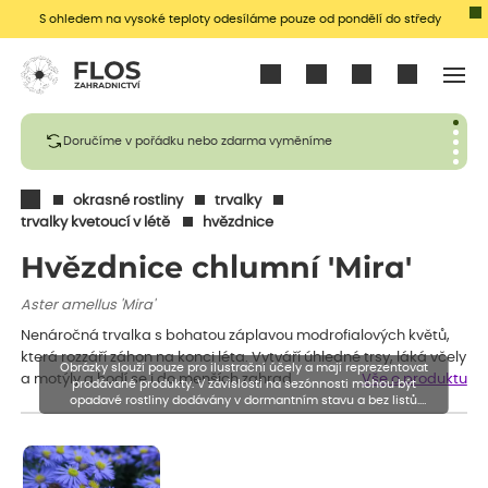
S ohledem na vysoké teploty odesíláme pouze od pondělí do středy
Přihlásit se
Doručíme v pořádku nebo zdarma vyměníme
okrasné rostliny
trvalky
trvalky kvetoucí v létě
hvězdnice
Hvězdnice chlumní 'Mira'
Aster amellus 'Mira'
Nenáročná trvalka s bohatou záplavou modrofialových květů,
která rozzáří záhon na konci léta. Vytváří úhledné trsy, láká včely
Obrázky slouží pouze pro ilustrační účely a mají reprezentovat
a motýly a hodí se i do menších zahrad.
Vše o produktu
prodávané produkty. V závislosti na sezónnosti mohou být
opadavé rostliny dodávány v dormantním stavu a bez listů.
Rostliny mohou být také sestřiženy níže, než je uvedená výška,
aby se podpořil nový růst.