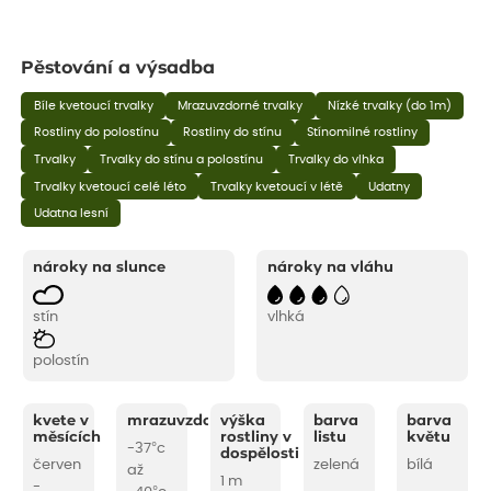
Pěstování a výsadba
Bíle kvetoucí trvalky
Mrazuvzdorné trvalky
Nízké trvalky (do 1m)
Rostliny do polostínu
Rostliny do stínu
Stínomilné rostliny
Trvalky
Trvalky do stínu a polostínu
Trvalky do vlhka
Trvalky kvetoucí celé léto
Trvalky kvetoucí v létě
Udatny
Udatna lesní
nároky na slunce
nároky na vláhu
stín
vlhká
polostín
kvete v
mrazuvzdornost
výška
barva
barva
měsících
rostliny v
listu
květu
-37°c
dospělosti
červen
zelená
bílá
až
1 m
-