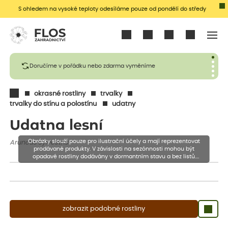
S ohledem na vysoké teploty odesíláme pouze od pondělí do středy
Přihlásit se
Doručíme v pořádku nebo zdarma vyměníme
okrasné rostliny
trvalky
trvalky do stínu a polostínu
udatny
Udatna lesní
Obrázky slouží pouze pro ilustrační účely a mají reprezentovat
Aruncus sylvestris
prodávané produkty. V závislosti na sezónnosti mohou být
opadavé rostliny dodávány v dormantním stavu a bez listů.
Rostliny mohou být také sestřiženy níže, než je uvedená výška,
aby se podpořil nový růst.
zobrazit podobné rostliny