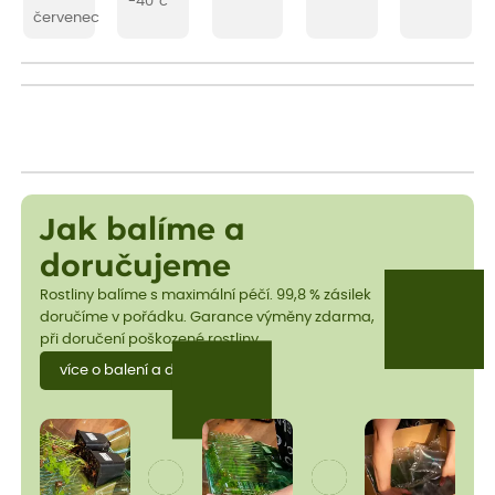
-40°c
červenec
Jak balíme a
doručujeme
Rostliny balíme s maximální péčí. 99,8 % zásilek
doručíme v pořádku. Garance výměny zdarma,
při doručení poškozené rostliny.
více o balení a dopravě