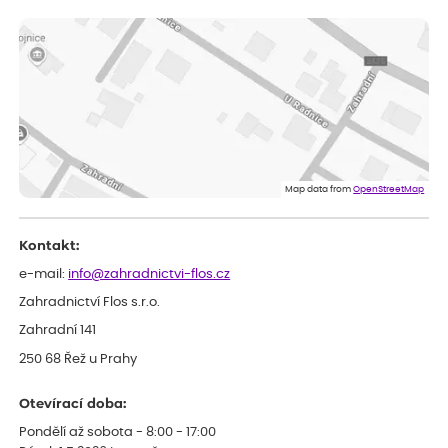
ověřený nákup
dnes
vše v naprostém pořádku
Eva
ověřený nákup
dnes
Velmi spokojená dekuji
Jana
ověřený nákup
dnes
Flos je nejlepší &#129321;
Map data from
OpenStreetMap
Kontakt:
e-mail:
info@zahradnictvi-flos.cz
Zahradnictví Flos s.r.o.
Zahradní 141
250 68 Řež u Prahy
Otevírací doba:
Pondělí až sobota - 8:00 - 17:00