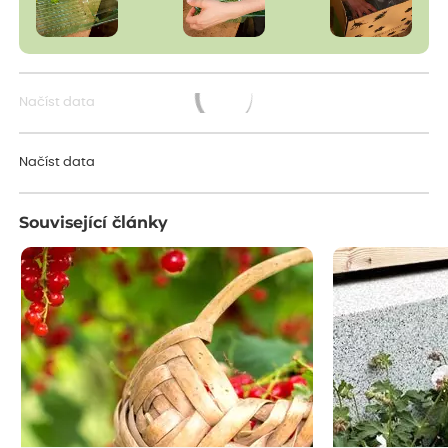
Načíst data
Načítám...
Načíst data
Související články