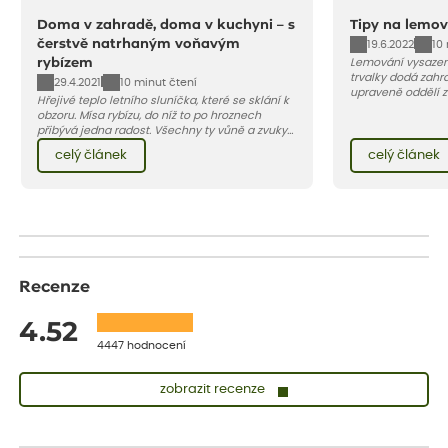
Doma v zahradě, doma v kuchyni – s
Tipy na lemov
čerstvě natrhaným voňavým
19.6.2022
10
rybízem
Lemování vysazen
trvalky dodá zahra
29.4.2021
10 minut čtení
upraveně oddělí 
Hřejivé teplo letního sluníčka, které se sklání k
záhonu. Efektivní 
obzoru. Mísa rybízu, do níž to po hroznech
chodníčků a prosto
přibývá jedna radost. Všechny ty vůně a zvuky
červencové zahrady. Sklizeň rybízu do kuchyně
celý článek
celý článek
vnese neuvěřitelný klid a radost. A taky trochu
bezstarostnosti dětství při mlsání babiččina
drobenkového koláče s rybízem.
Recenze
4.52
4447 hodnocení
zobrazit recenze
Sandra