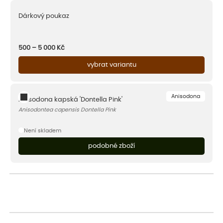
Dárkový poukaz
500 – 5 000
Kč
vybrat variantu
Anisodona
Anisodona kapská 'Dontella Pink'
Anisodontea capensis Dontella Pink
Není skladem
podobné zboží