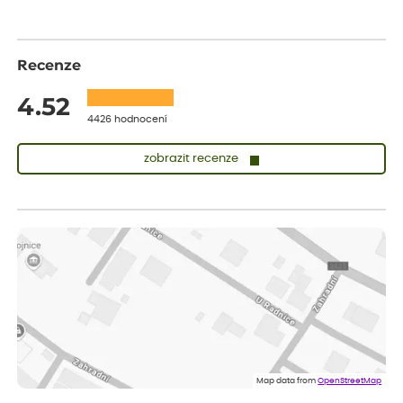
Recenze
4.52
4426 hodnocení
zobrazit recenze
Zuzana
ověřený nákup
dnes
Vše přišlo velice rychle krásně zabalené. Rostlinky po přesazení
velice dobře prospívají
Jarda
ověřený nákup
dnes
Dobrý den, byli jsme spokojeni
Lenka
ověřený nákup
dnes
Eshop, objednání bylo v pořádku, žádný problém. Jen jsem byla
Map data from
OpenStreetMap
smutná z dodávky jedné kytky, která nebyla v nejlepší kondici a i
po zasazení vypadá spíše, že odejde, než že se chytne. Byla to