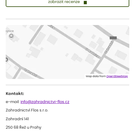
zobrazit recenze
Lenka
ověřený nákup
před 1 dnem
Měla jsem pouze 1objednavku a zatím jsem spokojená se
sazenicemi
Miroslava
ověřený nákup
před 1 dnem
Rostliny byly v pořádku, dobře zabalené, celková spokojenost.
Dominika
ověřený nákup
před 1 dnem
Doporučuji :). Spokojenost, stromky v pěkném stavu. Jediné, co
Map data from
OpenStreetMap
my chybělo, bylo komunikování nedostupného zboží před
odesláním objednávky, objednali bychom obratem náhradu.
Děkujeme
Kontakt:
e-mail:
info@zahradnictvi-flos.cz
Zahradnictví Flos s.r.o.
Zahradní 141
250 68 Řež u Prahy