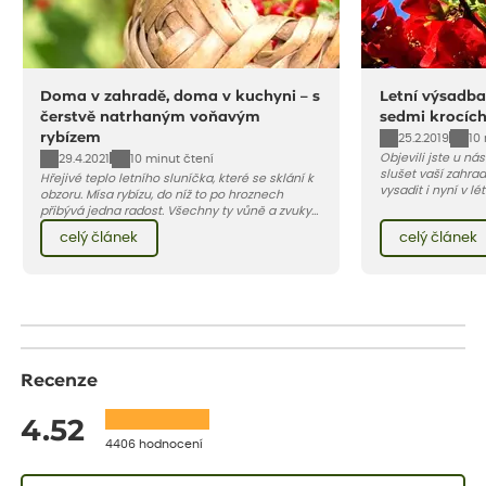
Doma v zahradě, doma v kuchyni – s
Letní výsadba
čerstvě natrhaným voňavým
sedmi krocíc
rybízem
25.2.2019
10
Objevili jste u ná
29.4.2021
10 minut čtení
slušet vaší zahra
Hřejivé teplo letního sluníčka, které se sklání k
vysadit i nyní v l
obzoru. Mísa rybízu, do níž to po hroznech
v kontejnerech, d
přibývá jedna radost. Všechny ty vůně a zvuky
celý rok – nyní p
červencové zahrady. Sklizeň rybízu do kuchyně
celý článek
celý článek
vody než na jaře 
vnese neuvěřitelný klid a radost. A taky trochu
bezstarostnosti dětství při mlsání babiččina
drobenkového koláče s rybízem.
Recenze
4.52
4406 hodnocení