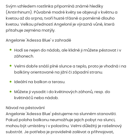
Svým vzhledem rostlinka připomíná známé hledíky
(Antirrhinum). Půvabné modré květy se objevují v květnu a
kvetou až do srpna, tvoří husté třásně a poměrně dlouho
kvetou. Velkou předností Angelonií je výrazná vůně, která
přitahuje zejména motýly.
Angelonie 'Adessa Blue' v zahradě
Hodí se nejen do nádob, ale klidně ji můžete pěstovat i v
záhonech.
Velmi dobře snáší plné slunce a teplo, proto je vhodná i na
balkóny orientované na jižní či západní stranu.
Ideální na balkon a terasu.
Můžete ji vysadit i do květinových záhonů, resp. do
květináčů nebo nádob.
Návod na pěstování
Angelonie 'Adessa Blue' pěstujeme na slunném stanovišti.
Pokud poloha balkonu neumožňuje jejich pobyt na slunci,
mohou být umístěny i v polostínu. Velmi důležitý je rašelinový
substrát. Je potřeba je pravidelně zalévat a přihnojovat,