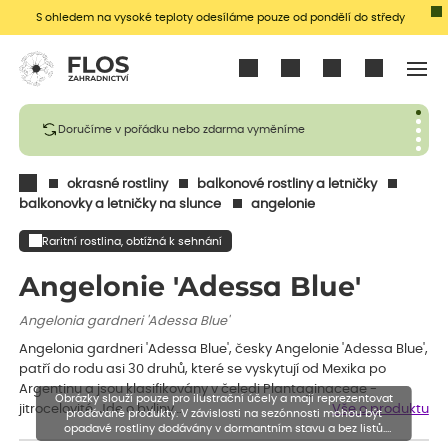
S ohledem na vysoké teploty odesíláme pouze od pondělí do středy
Přihlásit se
Doručíme v pořádku nebo zdarma vyměníme
okrasné rostliny
balkonové rostliny a letničky
balkonovky a letničky na slunce
angelonie
Raritní rostlina, obtížná k sehnání
Angelonie 'Adessa Blue'
Angelonia gardneri 'Adessa Blue'
Angelonia gardneri 'Adessa Blue', česky Angelonie 'Adessa Blue',
patří do rodu asi 30 druhů, které se vyskytují od Mexika po
Argentinu a jsou klasifikovány v čeledi Plantaginaceae -
Obrázky slouží pouze pro ilustrační účely a mají reprezentovat
jitrocelovité. Jde o byliny…
Vše o produktu
prodávané produkty. V závislosti na sezónnosti mohou být
opadavé rostliny dodávány v dormantním stavu a bez listů.
Rostliny mohou být také sestřiženy níže, než je uvedená výška,