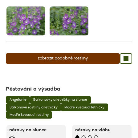
aby se podpořil nový růst.
zobrazit podobné rostliny
Pěstování a výsadba
Angelonie
Balkonovky a letničky na slunce
Balkonové rostliny a letničky
Modře kvetoucí letničky
Modře kvetoucí rostliny
nároky na slunce
nároky na vláhu