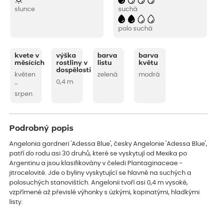
slunce
suchá
polo suchá
kvete v
výška
barva
barva
měsících
rostliny v
listu
květu
dospělosti
květen
zelená
modrá
0,4 m
-
srpen
Podrobný popis
Angelonia gardneri 'Adessa Blue', česky Angelonie 'Adessa Blue',
patří do rodu asi 30 druhů, které se vyskytují od Mexika po
Argentinu a jsou klasifikovány v čeledi Plantaginaceae -
jitrocelovité. Jde o byliny vyskytující se hlavně na suchých a
polosuchých stanovištích. Angelonii tvoří asi 0,4 m vysoké,
vzpřímené až převislé výhonky s úzkými, kopinatými, hladkými
listy.