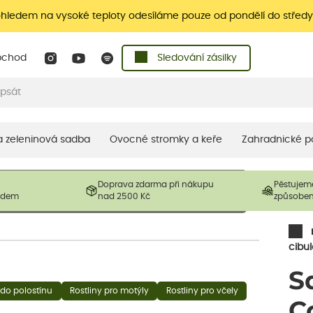
ohledem na vysoké teploty odesíláme pouze od pondělí do středy
bchod
Sledování zásilky
 a zeleninová sadba
Ovocné stromky a keře
Zahradnické p
 prodávané produkty. V závislosti na sezónnosti mohou být
Doprava zdarma při nákupu
Pěstujem
ostliny mohou být také sestřiženy níže, než je uvedená
ladem
nad 2500 Kč
způsobe
řil nový růst.
cibul
S
 do polostínu
Rostliny pro motýly
Rostliny pro včely
C