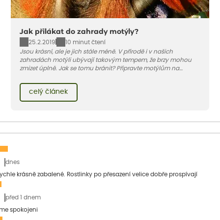
Jak přilákat do zahrady motýly?
25.2.2019
10 minut čtení
Jsou krásní, ale je jich stále méně. V přírodě i v našich
zahradách motýli ubývají takovým tempem, že brzy mohou
zmizet úplně. Jak se tomu bránit? Připravte motýlům na
zahradě bohatou hostinu.
celý článek
dnes
 rychle krásně zabalené. Rostlinky po přesazení velice dobře prospívají
před 1 dnem
sme spokojeni