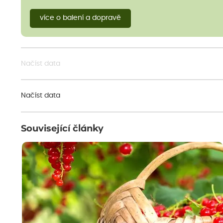
více o balení a dopravě
Načíst data
Načíst data
Související články