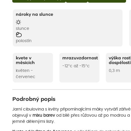
nároky na slunce
slunce
polostín
kvete v
mrazuvzdornost
výška rost
měsících
dospělosti
-12°c až -15°c
květen -
0,3 m
červenec
Podrobný popis
Jarní cibulovina s květy připomínajícími máky vytváří záři
objevují v
mixu barev
od bílé přes růžovou až po modrou a f
jemně dělenými listy.