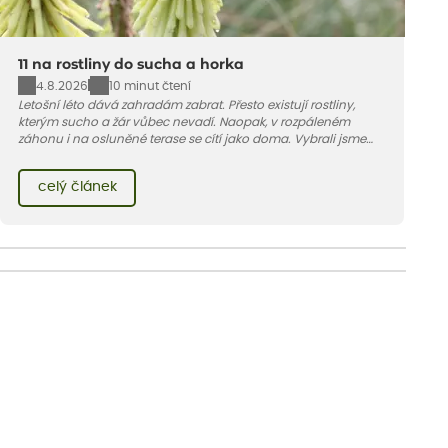
11 na rostliny do sucha a horka
4.8.2026
10 minut čtení
Letošní léto dává zahradám zabrat. Přesto existují rostliny,
kterým sucho a žár vůbec nevadí. Naopak, v rozpáleném
záhonu i na osluněné terase se cítí jako doma. Vybrali jsme
pro vás 11 tipů na odolné druhy, které zvládnou horké a suché
léto bez pravidelné zálivky. Pojďme se podívat, které to jsou.
celý článek