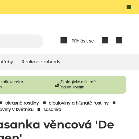
Přihlásit se
otřeby
Realizace zahrady
e přirozeným
Ekologické a šetrné
m
balení rostlin
okrasné rostliny
cibuloviny a hlíznaté rostliny
oviny v květníku
sasanka
asanka věncová 'De
aen'