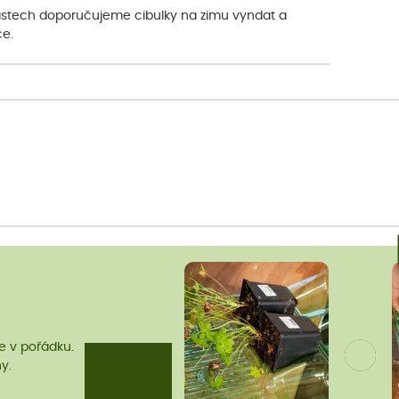
lastech doporučujeme cibulky na zimu vyndat a
če.
me v pořádku.
y.