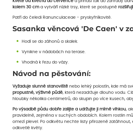
Kvete od května do července
a přináší tak do zahrady bar
kolem 30 cm
a vytváří nízké trsy, které se postupně
rozšiřu
Patří do čeledi Ranunculaceae - pryskyřníkovité.
Sasanka věncová 'De Caen' v z
Hodí se do záhonů a skalek.
Vynikne v nádobách na terase.
Vhodná k řezu do vázy.
Návod na pěstování:
Vyžaduje slunné stanoviště
nebo lehký polostín, kde má svě
propustné, výživné půdě
, která nezadržuje dlouho vodu. C
hloubky několika centimetrů, do skupin po více kusech, aby
Po výsadbě půdu dobře zalijte a udržujte ji mírně vlhkou
, a
pravidelně, zejména v suchých obdobích. Kolem rostlin můž
omezí plevel. Po odkvětu nechte listy přirozeně zatáhnout, ab
odkvetlé květy.