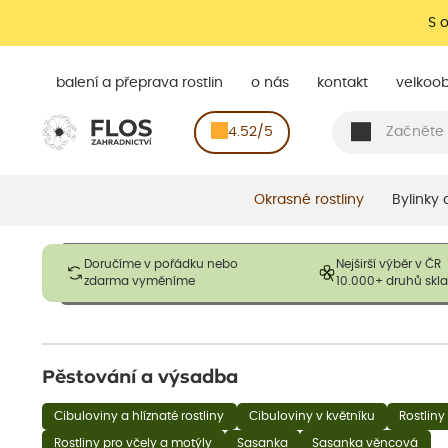
S 
balení a přeprava rostlin
o nás
kontakt
velkoo
4.52/5
Okrasné rostliny
Bylinky
Obrázky slouží pouze pro ilustrační účely a mají reprezentovat
Doručíme v pořádku nebo
Nejširší výběr v ČR
opadavé rostliny dodávány v dormantním stavu a bez listů. R
zdarma vyměníme
10.000+ druhů sk
výška, aby se podpo
Pěstování a výsadba
Cibuloviny a hlíznaté rostliny
Cibuloviny v květníku
Rostliny
Rostliny pro včely a motýly
Sasanka
Sasanka věncová