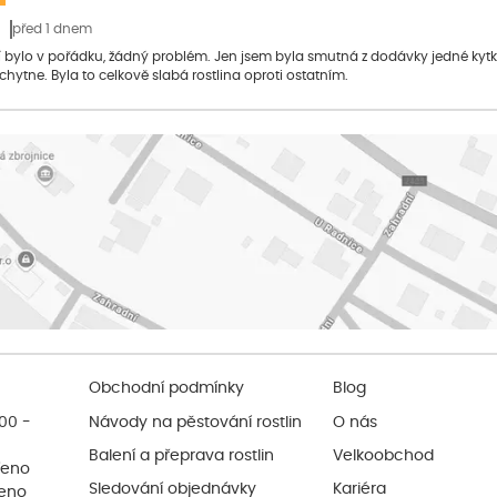
před 1 dnem
bylo v pořádku, žádný problém. Jen jsem byla smutná z dodávky jedné kytky, 
 chytne. Byla to celkově slabá rostlina oproti ostatním.
Obchodní podmínky
Blog
:00 -
Návody na pěstování rostlin
O nás
Balení a přeprava rostlin
Velkoobchod
řeno
Sledování objednávky
Kariéra
řeno