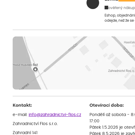
ověřený nákup
Eshop, objednání 
odejde, než že se
Kontakt:
Otevírací doba:
e-mail:
info@zahradnictvi-flos.cz
Pondělí až sobota - 8
17:00
Zahradnictví Flos s.r.o.
Pátek 1.5.2026 je otev
Zahradní 141
Pátek 8.5.2026 je zav