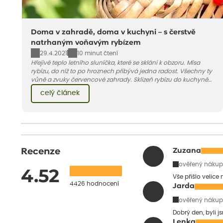
Doma v zahradě, doma v kuchyni – s čerstvě
natrhaným voňavým rybízem
29.4.2021
10 minut čtení
Hřejivé teplo letního sluníčka, které se sklání k obzoru. Mísa
rybízu, do níž to po hroznech přibývá jedna radost. Všechny ty
vůně a zvuky červencové zahrady. Sklizeň rybízu do kuchyně
vnese neuvěřitelný klid a radost. A taky trochu bezstarostnosti
celý článek
dětství při mlsání babiččina drobenkového koláče s rybízem.
Recenze
Zuzana
ověřený nákup
4.52
Vše přišlo velice
4426 hodnocení
Jarda
ověřený nákup
Dobrý den, byli j
Lenka