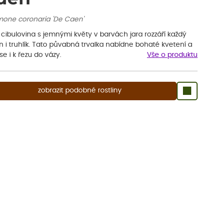
one coronaria 'De Caen'
 cibulovina s jemnými květy v barvách jara rozzáří každý
 i truhlík. Tato půvabná trvalka nabídne bohaté kvetení a
se i k řezu do vázy.
Vše o produktu
zobrazit podobné rostliny