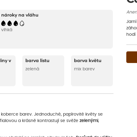
Anem
nároky na vláhu
Jarní
záhon
vlhká
hodí 
liny v
barva listu
barva květu
zelená
mix barev
vé koberce barev. Jednoduché, papírovité květy se
ialovou a krásně kontrastují se svěže
zelenými
,