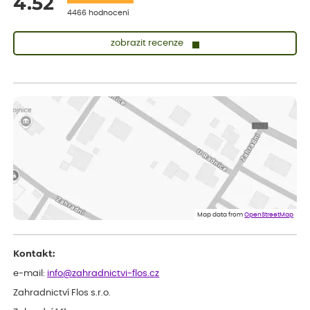
4.52
4466 hodnocení
zobrazit recenze
Vladimíra
ověřený nákup
dnes
Vše v pořádku, jsem spokojena.
Iveta
ověřený nákup
dnes
Rostlina mi přišla v dobrém stavu, jsem spokojená.
Zuzana
ověřený nákup
dnes
Spokojenost s dodáním kvalitních rostlin
Map data from
OpenStreetMap
Kontakt:
e-mail:
info@zahradnictvi-flos.cz
Zahradnictví Flos s.r.o.