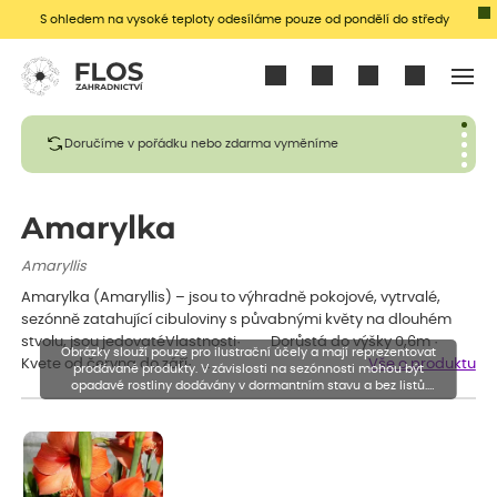
S ohledem na vysoké teploty odesíláme pouze od pondělí do středy
Přihlásit se
Doručíme v pořádku nebo zdarma vyměníme
Amarylka
Amaryllis
Amarylka (Amaryllis) – jsou to výhradně pokojové, vytrvalé,
sezónně zatahující cibuloviny s půvabnými květy na dlouhém
stvolu, jsou jedovatéVlastnosti· Dorůstá do výšky 0,6m ·
Obrázky slouží pouze pro ilustrační účely a mají reprezentovat
Kvete od června do září· …
Vše o produktu
prodávané produkty. V závislosti na sezónnosti mohou být
opadavé rostliny dodávány v dormantním stavu a bez listů.
Rostliny mohou být také sestřiženy níže, než je uvedená výška,
aby se podpořil nový růst.