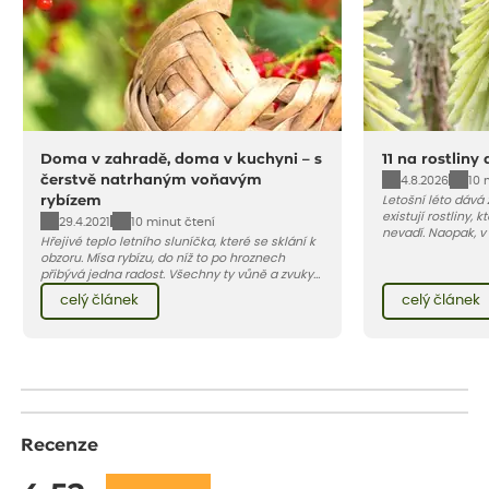
Doma v zahradě, doma v kuchyni – s
11 na rostliny
čerstvě natrhaným voňavým
4.8.2026
10 
rybízem
Letošní léto dává
existují rostliny,
29.4.2021
10 minut čtení
nevadí. Naopak, v
Hřejivé teplo letního sluníčka, které se sklání k
osluněné terase s
obzoru. Mísa rybízu, do níž to po hroznech
pro vás 11 tipů na
přibývá jedna radost. Všechny ty vůně a zvuky
horké a suché léto
červencové zahrady. Sklizeň rybízu do kuchyně
Pojďme se podívat,
celý článek
celý článek
vnese neuvěřitelný klid a radost. A taky trochu
bezstarostnosti dětství při mlsání babiččina
drobenkového koláče s rybízem.
Recenze