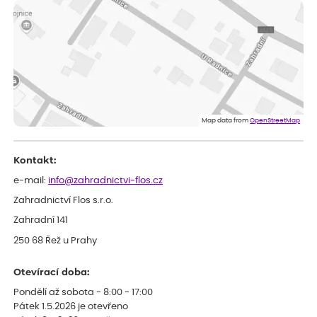
vše v naprostém pořádku
Eva
ověřený nákup
dnes
Velmi spokojená dekuji
Jana
ověřený nákup
dnes
Flos je nejlepší &#129321;
Map data from
OpenStreetMap
Kontakt:
e-mail:
info@zahradnictvi-flos.cz
Zahradnictví Flos s.r.o.
Zahradní 141
250 68 Řež u Prahy
Otevírací doba:
Pondělí až sobota - 8:00 - 17:00
Pátek 1.5.2026 je otevřeno