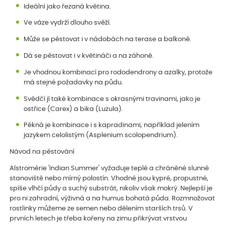
Ideální jako řezaná květina.
Ve váze vydrží dlouho svěží.
Může se pěstovat i v nádobách na terase a balkoně.
Dá se pěstovat i v květináči a na záhoně.
Je vhodnou kombinací pro rododendrony a azalky, protože
má stejné požadavky na půdu.
Svědčí jí také kombinace s okrasnými travinami, jako je
ostřice (Carex) a bika (Luzula).
Pěkná je kombinace i s kapradinami, například jelením
jazykem celolistým (Asplenium scolopendrium).
Návod na pěstování
Alstromérie 'Indian Summer' vyžaduje teplé a chráněné slunné
stanoviště nebo mírný polostín. Vhodné jsou kypré, propustné,
spíše vlhčí půdy a suchý substrát, nikoliv však mokrý. Nejlepší je
pro ni zahradní, výživná a na humus bohatá půda. Rozmnožovat
rostlinky můžeme ze semen nebo dělením starších trsů. V
prvních letech je třeba kořeny na zimu přikrývat vrstvou