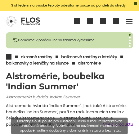
S ohledem na vysoké teploty odesíláme pouze od pondělí do středy
Přihlásit se
Doručíme v pořádku nebo zdarma vyměníme
okrasné rostliny
balkonové rostliny a letničky
balkonovky a letničky na slunce
alstromérie
Alstromérie, boubelka
'Indian Summer'
Alstroemeria hybrida 'Indian Summer'
Alstroemeria hybrida 'Indian Summer', jinak také Alstromérie,
boubelka 'Indian Summer', patří do rodu kvetoucích rostlin z
čeledi Alstroemeriaceae – alstremerkovité. Rostlina je
Obrázky slouží pouze pro ilustrační účely a mají reprezentovat
původem z Jižní Ameriky. Tvoří úzké,…
Vše o produktu
prodávané produkty. V závislosti na sezónnosti mohou být
opadavé rostliny dodávány v dormantním stavu a bez listů.
Rostliny mohou být také sestřiženy níže, než je uvedená výška,