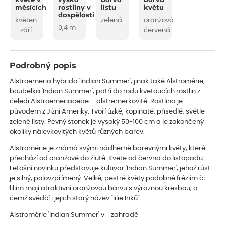
kvete v
výška
barva
barva
měsících
rostliny v
listu
květu
dospělosti
květen
zelená
oranžová
0,4 m
- září
červená
Podrobný popis
Alstroemeria hybrida 'Indian Summer', jinak také Alstromérie,
boubelka 'Indian Summer', patří do rodu kvetoucích rostlin z
čeledi Alstroemeriaceae – alstremerkovité. Rostlina je
původem z Jižní Ameriky. Tvoří úzké, kopinaté, přisedlé, světle
zelené listy. Pevný stonek je vysoký 50-100 cm a je zakončený
okolíky nálevkovitých květů různých barev.
Alstromérie je známá svými nádherně barevnými květy, které
přechází od oranžové do žluté. Kvete od června do listopadu.
Letošní novinku představuje kultivar 'Indian Summer', jehož růst
je silný, polovzpřímený. Velké, pestré květy podobné fréziím či
liliím mají atraktivní oranžovou barvu s výraznou kresbou, o
čemž svědčí i jejich starý název "lilie Inků".
Alstromérie 'Indian Summer' v zahradě