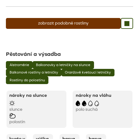
aby se podpořil nový růst.
zobrazit podobné rostliny
Pěstování a výsadba
Alstromérie
Balkonovky a letničky na slunce
Balkonové rostliny a letničky
Oranžově kvetoucí letničky
Rostliny do polostínu
nároky na slunce
nároky na vláhu
slunce
polo suchá
polostín