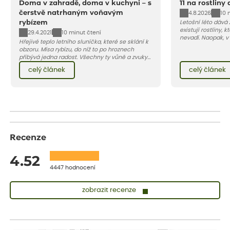
Doma v zahradě, doma v kuchyni – s
11 na rostliny
čerstvě natrhaným voňavým
4.8.2026
10 
rybízem
Letošní léto dává
existují rostliny,
29.4.2021
10 minut čtení
nevadí. Naopak, v
Hřejivé teplo letního sluníčka, které se sklání k
osluněné terase s
obzoru. Mísa rybízu, do níž to po hroznech
pro vás 11 tipů na
přibývá jedna radost. Všechny ty vůně a zvuky
horké a suché léto
červencové zahrady. Sklizeň rybízu do kuchyně
Pojďme se podívat,
celý článek
celý článek
vnese neuvěřitelný klid a radost. A taky trochu
bezstarostnosti dětství při mlsání babiččina
drobenkového koláče s rybízem.
Recenze
4.52
4447 hodnocení
zobrazit recenze
Sandra
ověřený nákup
dnes