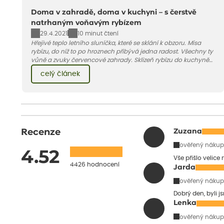
Doma v zahradě, doma v kuchyni – s čerstvě
natrhaným voňavým rybízem
29.4.2021
10 minut čtení
Hřejivé teplo letního sluníčka, které se sklání k obzoru. Mísa
rybízu, do níž to po hroznech přibývá jedna radost. Všechny ty
vůně a zvuky červencové zahrady. Sklizeň rybízu do kuchyně
vnese neuvěřitelný klid a radost. A taky trochu bezstarostnosti
celý článek
dětství při mlsání babiččina drobenkového koláče s rybízem.
Recenze
Zuzana
ověřený nákup
4.52
Vše přišlo velice
4426 hodnocení
Jarda
ověřený nákup
Dobrý den, byli j
Lenka
ověřený nákup