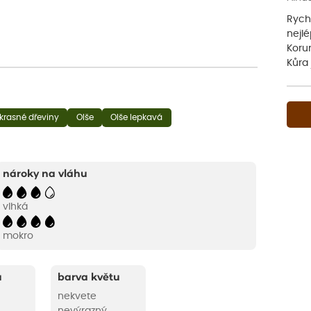
Rychl
nejl
Korun
Kůra 
krasné dřeviny
Olše
Olše lepkavá
nároky na vláhu
vlhká
mokro
u
barva květu
nekvete
nevýrazný