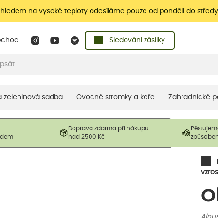
ohledem na vysoké teploty odesíláme pouze od pondělí do středy
bchod
Sledování zásilky
 a zeleninová sadba
Ovocné stromky a keře
Zahradnické p
 prodávané produkty. V závislosti na sezónnosti mohou být
Doprava zdarma při nákupu
Pěstujem
ostliny mohou být také sestřiženy níže, než je uvedená
ladem
nad 2500 Kč
způsobe
řil nový růst.
vzros
O
Alnus