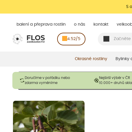
S 
balení a přeprava rostlin
o nás
kontakt
velkoo
4.52/5
Okrasné rostliny
Bylinky
Obrázky slouží pouze pro ilustrační účely a mají reprezentovat
Doručíme v pořádku nebo
Nejširší výběr v ČR
opadavé rostliny dodávány v dormantním stavu a bez listů. R
zdarma vyměníme
10.000+ druhů sk
výška, aby se podpo