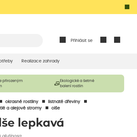
Přihlásit se
otřeby
Realizace zahrady
e přirozeným
Ekologické a šetrné
m
balení rostlin
okrasné rostliny
listnaté dřeviny
tlé a alejové stromy
olše
lše lepkavá
 glutinosa