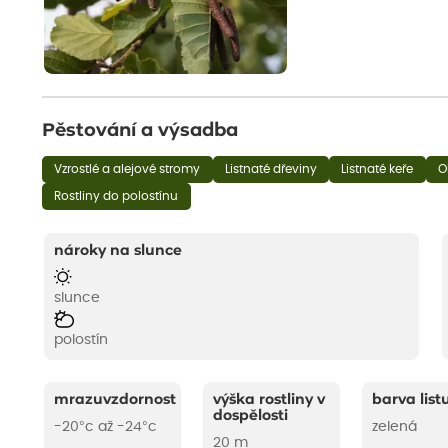
Pěstování a výsadba
Vzrostlé a alejové stromy
Listnaté dřeviny
Listnaté keře
O
Rostliny do polostínu
nároky na slunce
slunce
polostín
mrazuvzdornost
výška rostliny v
barva list
dospělosti
-20°c až -24°c
zelená
20 m