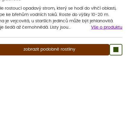
e rostoucí opadavý strom, který se hodí do vlhčí oblasti,
épe ke břehům vodních toků. Roste do výšky 10-20 m.
a je vejcovitá, u starších jedinců může být jehlanovitá.
je šedá až černohnědá. Listy jsou…
Vše o produktu
zobrazit podobné rostliny