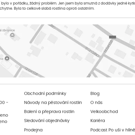
bylo v pořádku, žádný problém. Jen jsem byla smutná z dodávky jedné kytky, 
 chytne. Byla to celkově slabá rostlina oproti ostatním.
Obchodní podmínky
Blog
:00 -
Návody na pěstování rostlin
O nás
Balení a přeprava rostlin
Velkoobchod
řeno
Sledování objednávky
Kariéra
řeno
Prodejna
Podcast Po uši v hlín