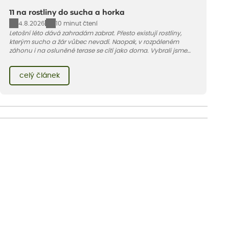
11 na rostliny do sucha a horka
4.8.2026
10 minut čtení
Letošní léto dává zahradám zabrat. Přesto existují rostliny,
kterým sucho a žár vůbec nevadí. Naopak, v rozpáleném
záhonu i na osluněné terase se cítí jako doma. Vybrali jsme
pro vás 11 tipů na odolné druhy, které zvládnou horké a suché
léto bez pravidelné zálivky. Pojďme se podívat, které to jsou.
celý článek