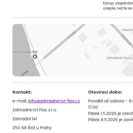
Eshop, objednání 
odejde, než že se
Kontakt:
Otevírací doba:
e-mail:
info@zahradnictvi-flos.cz
Pondělí až sobota - 8
17:00
Zahradnictví Flos s.r.o.
Pátek 1.5.2026 je otev
Zahradní 141
Pátek 8.5.2026 je zav
250 68 Řež u Prahy