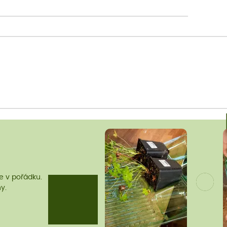
me v pořádku.
y.