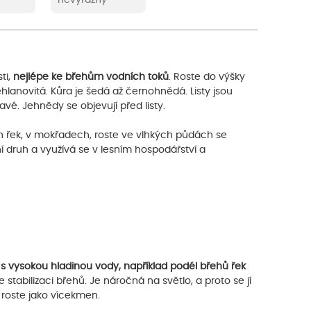
ti,
nejlépe ke břehům vodních toků
. Roste do výšky
ehlanovitá. Kůra je šedá až černohnědá. Listy jsou
avé. Jehnědy se objevují před listy.
ch řek, v mokřadech, roste ve vlhkých půdách se
í druh a využívá se v lesním hospodářství a
 s vysokou hladinou vody, například podél břehů řek
 stabilizaci břehů. Je náročná na světlo, a proto se jí
 roste jako vícekmen.