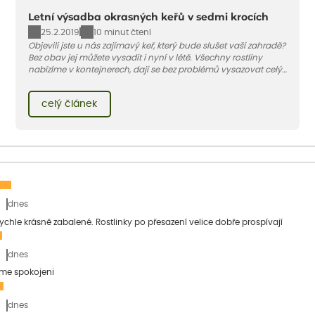
Letní výsadba okrasných keřů v sedmi krocích
25.2.2019
10 minut čtení
Objevili jste u nás zajímavý keř, který bude slušet vaší zahradě?
Bez obav jej můžete vysadit i nyní v létě. Všechny rostliny
nabízíme v kontejnerech, dají se bez problémů vysazovat celý
rok – nyní pouze potřebují mnohem více vody než na jaře
nebo na podzim.
celý článek
dnes
 rychle krásně zabalené. Rostlinky po přesazení velice dobře prospívají
dnes
sme spokojeni
dnes