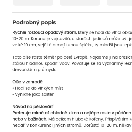
Podrobný popis
Rychle rostoucí opadavý strom
, který se hodí do vlhčí oblas
10-20 m. Koruna je vejcovitá, u starších jedinců může být j
velké 10 cm, vejčité a mají tupou špičku, ty mladší jsou lepk
Tato olše roste téměř po celé Evropě. Najdeme ji na březí
stálou hladinou spodní vody. Považuje se za významný lesn
dřevařském průmyslu.
Olše v zahradě
:
• Hodí se do vlhkých míst
• Vynikne jako solitér
Návod na pěstování
:
Preferuje mírné až chladné klima a nejlépe roste v půdách
nebo v bažinách
. Má celkem hluboké kořeny. Přispívá tím ke
nedaří v konkurenci jiných stromů. Dorůstá 10-20 m, někdy