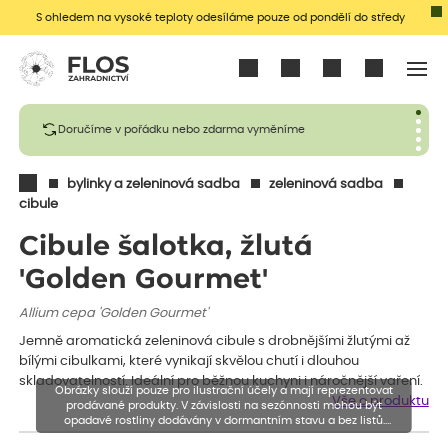
S ohledem na vysoké teploty odesíláme pouze od pondělí do středy
Přihlásit se
Doručíme v pořádku nebo zdarma vyměníme
bylinky a zeleninová sadba
zeleninová sadba
cibule
Cibule šalotka, žlutá
'Golden Gourmet'
Allium cepa 'Golden Gourmet'
Jemně aromatická zeleninová cibule s drobnějšími žlutými až
bílými cibulkami, které vynikají skvělou chutí i dlouhou
skladovatelností. Ideální pro běžnou kuchyni i náročnější vaření.
Obrázky slouží pouze pro ilustrační účely a mají reprezentovat
Vše o produktu
prodávané produkty. V závislosti na sezónnosti mohou být
opadavé rostliny dodávány v dormantním stavu a bez listů.
Rostliny mohou být také sestřiženy níže, než je uvedená výška,