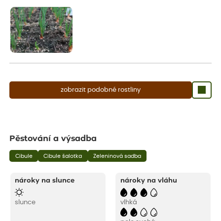
aby se podpořil nový růst.
zobrazit podobné rostliny
Pěstování a výsadba
Cibule
Cibule šalotka
Zeleninová sadba
nároky na slunce
nároky na vláhu
slunce
vlhká