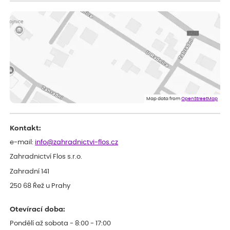
ověřený nákup
dnes
Doporučuji. Naprostá spokojenost.
Marcela
ověřený nákup
dnes
Jsem spokojená a budu vás doporučovat.
Vratislav
ověřený nákup
dnes
Spokojenost rostlina dorazila vpořádku
Map data from
OpenStreetMap
Kontakt:
e-mail:
info@zahradnictvi-flos.cz
Zahradnictví Flos s.r.o.
Zahradní 141
250 68 Řež u Prahy
Otevírací doba:
Pondělí až sobota - 8:00 - 17:00