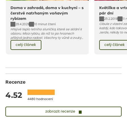
Doma v zahradě, doma v kuchyni – s
Květilka a vrt
čerstvě natrhaným voňavým
pár dní
rybízem
25.2.2019
11 
Cibule z vlastní za
29.4.2021
10 minut čtení
každý, kdo takovo
Hřejivé teplo letního sluníčka, které se sklání k
Jenže, někdy to n
obzoru. Mísa rybízu, do níž to po hroznech
snadné, v poslední
přibývá jedna radost. Všechny ty vůně a zvuky
napadají larvy d
červencové zahrady. Sklizeň rybízu do kuchyně
celý článek
celý článek
květilky cibulové 
vnese neuvěřitelný klid a radost. A taky trochu
bezstarostnosti dětství při mlsání babiččina
drobenkového koláče s rybízem.
Recenze
4.52
4480 hodnocení
zobrazit recenze
Lenka