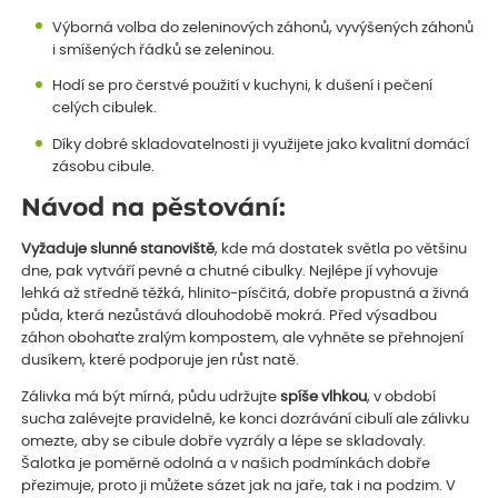
Výborná volba do zeleninových záhonů, vyvýšených záhonů
i smíšených řádků se zeleninou.
Hodí se pro čerstvé použití v kuchyni, k dušení i pečení
celých cibulek.
Díky dobré skladovatelnosti ji využijete jako kvalitní domácí
zásobu cibule.
Návod na pěstování:
Vyžaduje slunné stanoviště
, kde má dostatek světla po většinu
dne, pak vytváří pevné a chutné cibulky. Nejlépe jí vyhovuje
lehká až středně těžká, hlinito-písčitá, dobře propustná a živná
půda, která nezůstává dlouhodobě mokrá. Před výsadbou
záhon obohaťte zralým kompostem, ale vyhněte se přehnojení
dusíkem, které podporuje jen růst natě.
Zálivka má být mírná, půdu udržujte
spíše vlhkou
, v období
sucha zalévejte pravidelně, ke konci dozrávání cibulí ale zálivku
omezte, aby se cibule dobře vyzrály a lépe se skladovaly.
Šalotka je poměrně odolná a v našich podmínkách dobře
přezimuje, proto ji můžete sázet jak na jaře, tak i na podzim. V