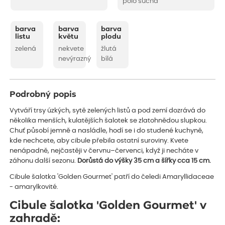
polo suchá
barva
barva
barva
listu
květu
plodu
zelená
nekvete
žlutá
nevýrazný
bílá
Podrobný popis
Vytváří trsy úzkých, sytě zelených listů a pod zemí dozrává do
několika menších, kulatějších šalotek se zlatohnědou slupkou.
Chuť působí jemně a nasládle, hodí se i do studené kuchyně,
kde nechcete, aby cibule přebila ostatní suroviny. Kvete
nenápadně, nejčastěji v červnu–červenci, když ji necháte v
záhonu další sezonu.
Dorůstá do výšky 35 cm a šířky cca 15 cm.
Cibule šalotka 'Golden Gourmet' patří do čeledi Amaryllidaceae
- amarylkovité.
Cibule šalotka 'Golden Gourmet' v
zahradě: