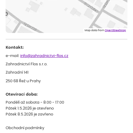
ověřený nákup
před 1 dnem
Dobrý den, byli jsme spokojeni
Lenka
ověřený nákup
před 1 dnem
Eshop, objednání bylo v pořádku, žádný problém. Jen jsem byla
Map data from
OpenStreetMap
smutná z dodávky jedné kytky, která nebyla v nejlepší kondici a i
po zasazení vypadá spíše, že odejde, než že se chytne. Byla to
celkově slabá rostlina oproti ostatním.
Kontakt:
e-mail:
info@zahradnictvi-flos.cz
Zahradnictví Flos s.r.o.
Zahradní 141
250 68 Řež u Prahy
Otevírací doba:
Pondělí až sobota - 8:00 - 17:00
Pátek 1.5.2026 je otevřeno
Pátek 8.5.2026 je zavřeno
Obchodní podmínky