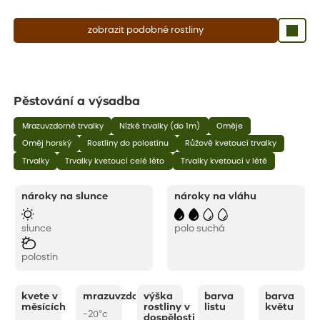
zobrazit podobné rostliny
Pěstování a výsadba
Mrazuvzdorné trvalky
Nízké trvalky (do 1m)
Oměje
Oměj horský
Rostliny do polostínu
Růžově kvetoucí trvalky
Trvalky
Trvalky kvetoucí celé léto
Trvalky kvetoucí v létě
nároky na slunce
nároky na vláhu
slunce
polo suchá
polostín
kvete v
mrazuvzdornost
výška
barva
barva
měsících
rostliny v
listu
květu
-20°c
dospělosti