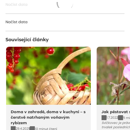
Načíst data
Načítám...
Načíst data
Související články
Doma v zahradě, doma v kuchyni – s
Jak pěstovat 
čerstvě natrhaným voňavým
1.7.2022
5 mi
rybízem
Svíčkovec je práv
trvalek posledních
29.4.2021
10 minut čtení