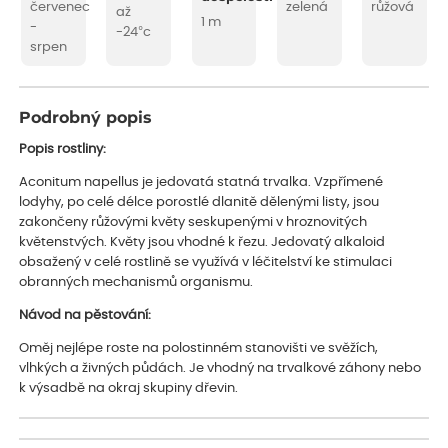
červenec
zelená
růžová
až
1 m
-
-24°c
srpen
Podrobný popis
Popis rostliny:
Aconitum napellus je jedovatá statná trvalka. Vzpřímené
lodyhy, po celé délce porostlé dlanitě dělenými listy, jsou
zakončeny růžovými květy seskupenými v hroznovitých
květenstvých. Květy jsou vhodné k řezu. Jedovatý alkaloid
obsažený v celé rostlině se využívá v léčitelství ke stimulaci
obranných mechanismů organismu.
Návod na pěstování:
Oměj nejlépe roste na polostinném stanovišti ve svěžích,
vlhkých a živných půdách. Je vhodný na trvalkové záhony nebo
k výsadbě na okraj skupiny dřevin.