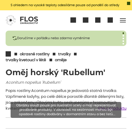
S ohledem na vysoké teploty odesíláme pouze od pondělí do středy
Přihlásit se
Doručíme v pořádku nebo zdarma vyměníme
okrasné rostliny
trvalky
trvalky kvetoucí v létě
oměje
Oměj horský 'Rubellum'
Aconitum napellus 'Rubellum'
Popis rostliny:Aconitum napellus je jedovatá statná trvalka.
Vzpřímené lodyhy, po celé délce porostlé dlanitě dělenými listy,
jsou zakončeny růžovými květy seskupenými v hroznovitých
Obrázky slouží pouze pro ilustrační účely a mají reprezentovat
květenstvých. Květy jsou vhodné k…
Vše o produktu
prodávané produkty. V závislosti na sezónnosti mohou být
opadavé rostliny dodávány v dormantním stavu a bez listů.
Rostliny mohou být také sestřiženy níže, než je uvedená výška,
aby se podpořil nový růst.