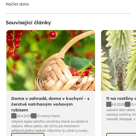
Načíst data
Související články
Doma v zahradě, doma v kuchyni – s
11 na rostliny
čerstvě natrhaným voňavým
4.8.2026
10 
rybízem
Letošní léto dává
existují rostliny,
29.4.2021
10 minut čtení
nevadí. Naopak, v
Hřejivé teplo letního sluníčka, které se sklání k
osluněné terase s
obzoru. Mísa rybízu, do níž to po hroznech
pro vás 11 tipů na
přibývá jedna radost. Všechny ty vůně a zvuky
horké a suché léto
červencové zahrady. Sklizeň rybízu do kuchyně