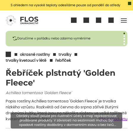
S ohledem na vysoké teploty odesíláme pouze od pondělí do středy
Přihlásit se
Doručíme v pořádku nebo zdarma vyměníme
okrasné rostliny
trvalky
trvalky kvetoucí v létě
řebříček
Řebříček plstnatý 'Golden
Fleece'
Achillea tomentosa 'Golden Fleece'
Popis rostliny:Achillea tomentosa 'Golden Fleece' je trvalka
nízkého vzrůstu. Rozkvétá od června do srpna zářivě žlutými
drobnými kvítky, které jsou po několika složeny ve velké talířovité
Obrázky slouží pouze pro ilustrační účely a mají reprezentovat
květenství. Stonky i listy…
Vše o produktu
prodávané produkty. V závislosti na sezónnosti mohou být
opadavé rostliny dodávány v dormantním stavu a bez listů.
Rostliny mohou být také sestřiženy níže, než je uvedená výška,