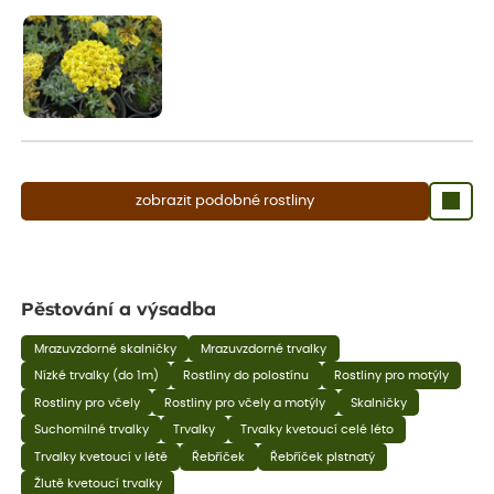
aby se podpořil nový růst.
zobrazit podobné rostliny
Pěstování a výsadba
Mrazuvzdorné skalničky
Mrazuvzdorné trvalky
Nízké trvalky (do 1m)
Rostliny do polostínu
Rostliny pro motýly
Rostliny pro včely
Rostliny pro včely a motýly
Skalničky
Suchomilné trvalky
Trvalky
Trvalky kvetoucí celé léto
Trvalky kvetoucí v létě
Řebříček
Řebříček plstnatý
Žlutě kvetoucí trvalky