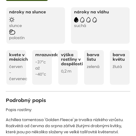
nároky na slunce
nároky na vláhu
slunce
suchá
polostín
kvete v
mrazuvzdornost
výška
barva
barva
měsících
rostliny v
listu
květu
-37°c
dospělosti
červen
zelená
žlutá
až
0,2 m
-
-40°c
červenec
Podrobný popis
Popis rostliny:
Achillea tomentosa 'Golden Fleece' je trvalka nízkého vzrůstu.
Rozkvétá od června do srpna zářivě žlutými drobnými kvítky,
které jsou po několika složeny ve velké talířovité květenství.