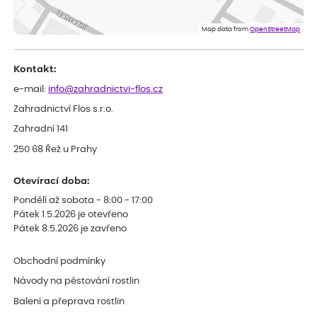
ověřený nákup
před 1 dnem
Doporučuji :). Spokojenost, stromky v pěkném stavu. Jediné, co
Map data from
OpenStreetMap
my chybělo, bylo komunikování nedostupného zboží před
odesláním objednávky, objednali bychom obratem náhradu.
Děkujeme
Kontakt:
e-mail:
info@zahradnictvi-flos.cz
Zahradnictví Flos s.r.o.
Zahradní 141
250 68 Řež u Prahy
Otevírací doba:
Pondělí až sobota - 8:00 - 17:00
Pátek 1.5.2026 je otevřeno
Pátek 8.5.2026 je zavřeno
Obchodní podmínky
Návody na pěstování rostlin
Balení a přeprava rostlin