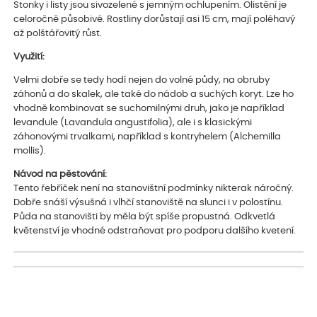
Stonky i listy jsou sivozelené s jemným ochlupením. Olistění je
celoročně působivé. Rostliny dorůstají asi 15 cm, mají poléhavý
až polštářovitý růst.
Využití:
Velmi dobře se tedy hodí nejen do volné půdy, na obruby
záhonů a do skalek, ale také do nádob a suchých koryt. Lze ho
vhodně kombinovat se suchomilnými druh, jako je například
levandule (Lavandula angustifolia), ale i s klasickými
záhonovými trvalkami, například s kontryhelem (Alchemilla
mollis).
Návod na pěstování:
Tento řebříček není na stanovištní podmínky nikterak náročný.
Dobře snáší výsušná i vlhčí stanoviště na slunci i v polostínu.
Půda na stanovišti by měla být spíše propustná. Odkvetlá
květenství je vhodné odstraňovat pro podporu dalšího kvetení.