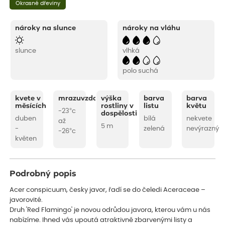
Okrasné dřeviny
nároky na slunce
nároky na vláhu
slunce
vlhká
polo suchá
kvete v
mrazuvzdornost
výška
barva
barva
měsících
rostliny v
listu
květu
-23°c
dospělosti
duben
bílá
nekvete
až
5 m
-
zelená
nevýrazný
-26°c
květen
Podrobný popis
Acer conspicuum, česky javor, řadí se do čeledi Aceraceae –
javorovité.
Druh 'Red Flamingo' je novou odrůdou javora, kterou vám u nás
nabízíme. Ihned vás upoutá atraktivně zbarvenými listy a