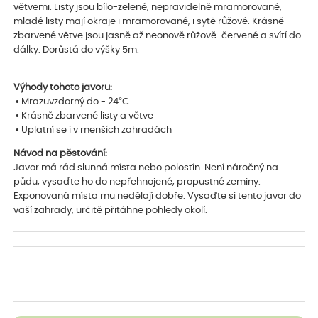
větvemi. Listy jsou bílo-zelené, nepravidelně mramorované,
mladé listy mají okraje i mramorované, i sytě růžové. Krásně
zbarvené větve jsou jasně až neonově růžově-červené a svítí do
dálky. Dorůstá do výšky 5m.
Výhody tohoto javoru:
• Mrazuvzdorný do - 24°C
• Krásně zbarvené listy a větve
• Uplatní se i v menších zahradách
Návod na pěstování:
Javor má rád slunná místa nebo polostín. Není náročný na
půdu, vysaďte ho do nepřehnojené, propustné zeminy.
Exponovaná místa mu nedělají dobře. Vysaďte si tento javor do
vaší zahrady, určitě přitáhne pohledy okolí.