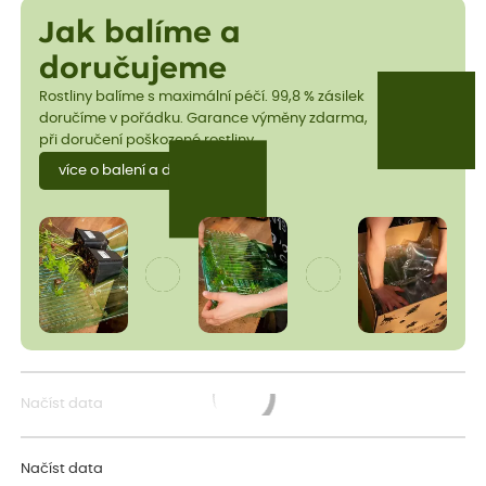
Jak balíme a
doručujeme
Rostliny balíme s maximální péčí. 99,8 % zásilek
doručíme v pořádku. Garance výměny zdarma,
při doručení poškozené rostliny.
více o balení a dopravě
Načíst data
Načítám...
Načíst data