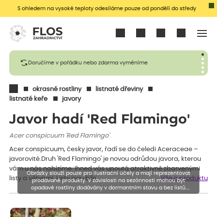
S ohledem na vysoké teploty odesíláme pouze od pondělí do středy
Přihlásit se
Doručíme v pořádku nebo zdarma vyměníme
okrasné rostliny
listnaté dřeviny
listnaté keře
javory
Javor hadí 'Red Flamingo'
Acer conspicuum 'Red Flamingo'
Acer conspicuum, česky javor, řadí se do čeledi Aceraceae –
javorovité.Druh 'Red Flamingo' je novou odrůdou javora, kterou
vám u nás nabízíme. Ihned vás upoutá atraktivně zbarvenými
Obrázky slouží pouze pro ilustrační účely a mají reprezentovat
listy a větvemi. Listy jsou bílo…
Vše o produktu
prodávané produkty. V závislosti na sezónnosti mohou být
opadavé rostliny dodávány v dormantním stavu a bez listů.
Rostliny mohou být také sestřiženy níže, než je uvedená výška,
aby se podpořil nový růst.