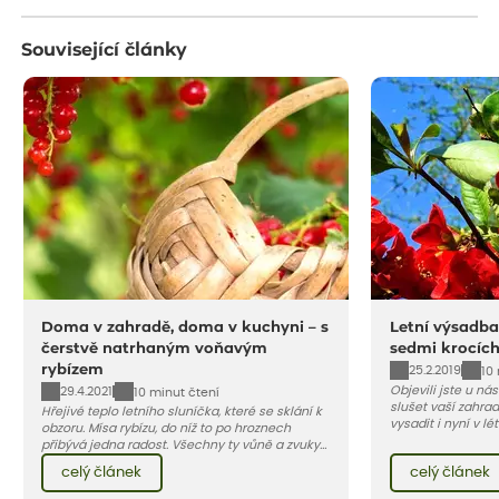
Související články
Doma v zahradě, doma v kuchyni – s
Letní výsadba
čerstvě natrhaným voňavým
sedmi krocíc
rybízem
25.2.2019
10
Objevili jste u ná
29.4.2021
10 minut čtení
slušet vaší zahra
Hřejivé teplo letního sluníčka, které se sklání k
vysadit i nyní v l
obzoru. Mísa rybízu, do níž to po hroznech
v kontejnerech, d
přibývá jedna radost. Všechny ty vůně a zvuky
celý rok – nyní p
červencové zahrady. Sklizeň rybízu do kuchyně
celý článek
celý článek
vody než na jaře 
vnese neuvěřitelný klid a radost. A taky trochu
bezstarostnosti dětství při mlsání babiččina