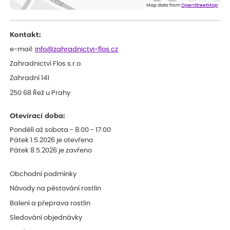
Doporučuji :). Spokojenost, stromky v pěkném stavu. Jediné, co
Map data from
OpenStreetMap
my chybělo, bylo komunikování nedostupného zboží před
odesláním objednávky, objednali bychom obratem náhradu.
Děkujeme
Kontakt:
e-mail:
info@zahradnictvi-flos.cz
Zahradnictví Flos s.r.o.
Zahradní 141
250 68 Řež u Prahy
Otevírací doba:
Pondělí až sobota - 8:00 - 17:00
Pátek 1.5.2026 je otevřeno
Pátek 8.5.2026 je zavřeno
Obchodní podmínky
Návody na pěstování rostlin
Balení a přeprava rostlin
Sledování objednávky