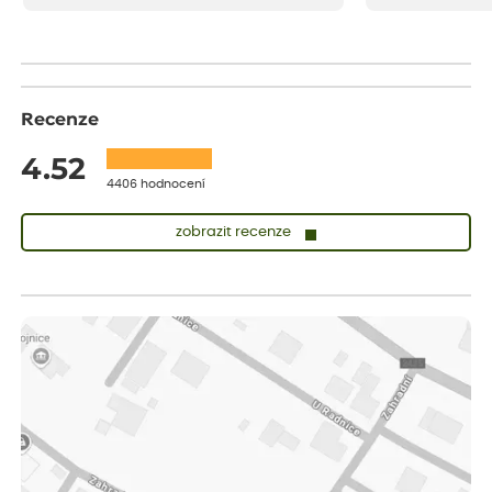
drobenkového koláče s rybízem.
Recenze
4.52
4406 hodnocení
zobrazit recenze
Lenka
ověřený nákup
dnes
Měla jsem pouze 1objednavku a zatím jsem spokojená se
sazenicemi
Miroslava
ověřený nákup
před 1 dnem
Rostliny byly v pořádku, dobře zabalené, celková spokojenost.
Dominika
ověřený nákup
před 1 dnem