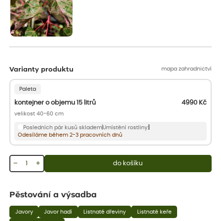
mapa zahradnictví
Varianty produktu
Paleta
kontejner o objemu 15 litrů
4990
Kč
velikost 40-60 cm
Posledních pár kusů skladem
Umístění rostliny:
Odesíláme během 2-3 pracovních dnů
−
+
do košíku
Pěstování a výsadba
Javory
Javor hadí
Listnaté dřeviny
Listnaté keře