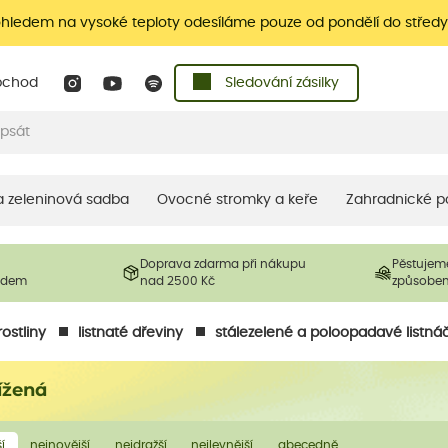
ohledem na vysoké teploty odesíláme pouze od pondělí do středy
bchod
Sledování zásilky
 a zeleninová sadba
Ovocné stromky a keře
Zahradnické p
Doprava zdarma při nákupu
Pěstujem
ladem
nad 2500 Kč
způsobe
ostliny
listnaté dřeviny
stálezelené a poloopadavé listná
ížená
í
nejnovější
nejdražší
nejlevnější
abecedně