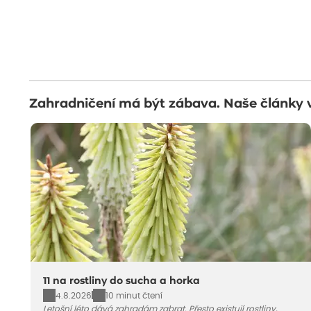
Zahradničení má být zábava. Naše články 
11 na rostliny do sucha a horka
4.8.2026
10 minut čtení
Letošní léto dává zahradám zabrat. Přesto existují rostliny,