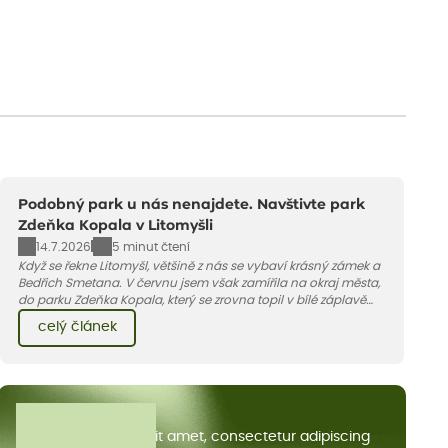
Podobný park u nás nenajdete. Navštivte park
Zdeňka Kopala v Litomyšli
14.7.2026
5 minut čtení
Když se řekne Litomyšl, většině z nás se vybaví krásný zámek a
Bedřich Smetana. V červnu jsem však zamířila na okraj města,
do parku Zdeňka Kopala, který se zrovna topil v bílé záplavě
kvetoucích kopretin. Fotky řeknou víc než slova, přidávám k
celý článek
nim pár řádků o tom, jak tento jedinečný kus krajiny vznikl.
Všechny články
Lorem ipsum dolor sit amet, consectetur adipiscing