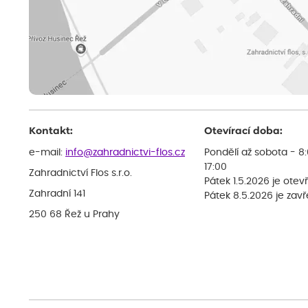
Kontakt:
Otevírací doba:
e-mail:
info@zahradnictvi-flos.cz
Pondělí až sobota - 8
17:00
Zahradnictví Flos s.r.o.
Pátek 1.5.2026 je otev
Zahradní 141
Pátek 8.5.2026 je zav
250 68 Řež u Prahy