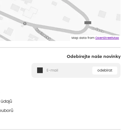
Map data from
OpenStreetMap
Odebírejte naše novinky
odebírat
ě
 údajů
ouborů