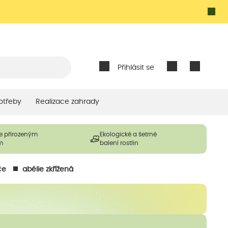
Přihlásit se
otřeby
Realizace zahrady
e přirozeným
Ekologické a šetrné
m
balení rostlin
če
abélie zkřížená