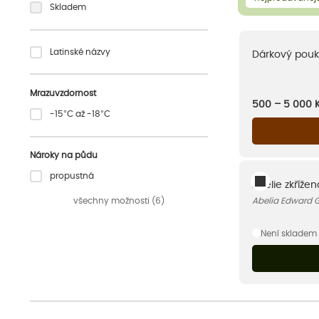
Skladem
Latinské názvy
Dárkový pouk
Mrazuvzdornost
500 – 5 000
-15°C až -18°C
Nároky na půdu
propustná
Abélie zkříže
všechny možnosti (6)
Abelia Edward 
Není skladem