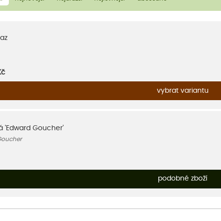
az
Kč
vybrat variantu
ná 'Edward Goucher'
Goucher
podobné zboží