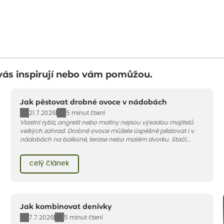
vás inspirují nebo vám pomůžou.
Jak pěstovat drobné ovoce v nádobách
21.7.2026
5 minut čtení
Vlastní rybíz, angrešt nebo maliny nejsou výsadou majitelů
velkých zahrad. Drobné ovoce můžete úspěšně pěstovat i v
nádobách na balkoně, terase nebo malém dvorku. Stačí
vybrat vhodnou odrůdu, dostatečně velký květináč a dodržet
pár základních pravidel. V tomto článku vám poradíme, jak na
celý článek
to.
Jak kombinovat denivky
7.7.2026
5 minut čtení