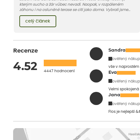
kterým sucho a žár vůbec nevadí. Naopak, v rozpáleném
záhonu i na osluněné terase se cítí jako doma. Vybrali jsme
pro vás 11 tipů na odolné druhy, které zvládnou horké a suché
léto bez pravidelné zálivky. Pojďme se podívat, které to jsou.
celý článek
Recenze
Sandra
ověřený nákup
4.52
vše v naprostém
4447 hodnocení
Eva
ověřený nákup
Velmi spokojená 
Jana
ověřený nákup
Flos je nejlepší 