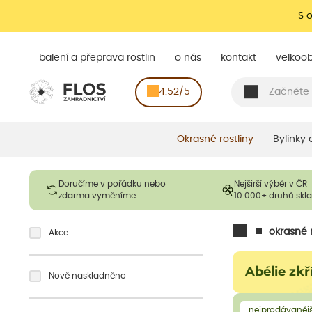
S 
balení a přeprava rostlin
o nás
kontakt
velkoo
4.52/5
Okrasné rostliny
Bylinky
Doručíme v pořádku nebo
Nejširší výběr v ČR
zdarma vyměníme
10.000+ druhů sk
okrasné r
Akce
Abélie zkř
Nově naskladněno
nejprodávanějš