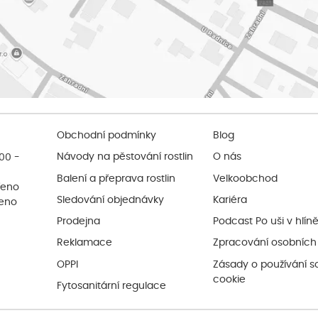
Obchodní podmínky
Blog
:00 -
Návody na pěstování rostlin
O nás
Balení a přeprava rostlin
Velkoobchod
řeno
Sledování objednávky
Kariéra
řeno
Prodejna
Podcast Po uši v hlín
Reklamace
Zpracování osobních
OPPI
Zásady o používání s
cookie
Fytosanitární regulace