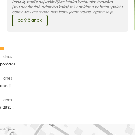
Denivky patří k nejvděčnějším letním kvetoucím trvalkám –
jsou nenáročné, odolné a každý rok nabídnou bohatou paletu
barev. Aby ale záhon nepůsobil jednotvárně, vyplatí se je
doplnit vhodnými sousedy. V dnešním článku vám ukážeme, s
celý článek
jakými trvalkami a travinami denivky nejlépe ladí.
dnes
 pořádku
dnes
dekuji
dnes
&#129321;