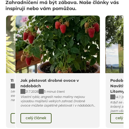
Zahradničení má být zábava. Naše články vás
inspirují nebo vám pomůžou.
11 na rostliny do sucha a horka
Jak pěstovat drobné ovoce v
Podobný 
nádobách
Navštivt
4.8.2026
10 minut čtení
Letošní léto dává zahradám zabrat. Přesto
Litomyšli
21.7.2026
5 minut čtení
existují rostliny, kterým sucho a žár vůbec
Vlastní rybíz, angrešt nebo maliny nejsou
14.7.2026
nevadí. Naopak, v rozpáleném záhonu i na
výsadou majitelů velkých zahrad. Drobné
Když se řekn
osluněné terase se cítí jako doma. Vybrali jsme
ovoce můžete úspěšně pěstovat i v nádobách
krásný záme
pro vás 11 tipů na odolné druhy, které zvládnou
na balkoně, terase nebo malém dvorku. Stačí
jsem však z
horké a suché léto bez pravidelné zálivky.
vybrat vhodnou odrůdu, dostatečně velký
Zdeňka Kopal
Pojďme se podívat, které to jsou.
celý článek
celý článek
celý čl
květináč a dodržet pár základních pravidel. V
záplavě kve
tomto článku vám poradíme, jak na to.
než slova, 
tento jedine