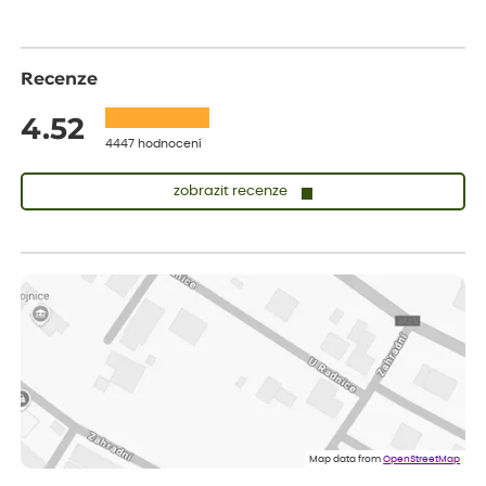
Recenze
4.52
4447 hodnocení
zobrazit recenze
Sandra
ověřený nákup
před 1 dnem
vše v naprostém pořádku
Eva
ověřený nákup
před 1 dnem
Velmi spokojená dekuji
Jana
ověřený nákup
před 1 dnem
Flos je nejlepší &#129321;
Map data from
OpenStreetMap