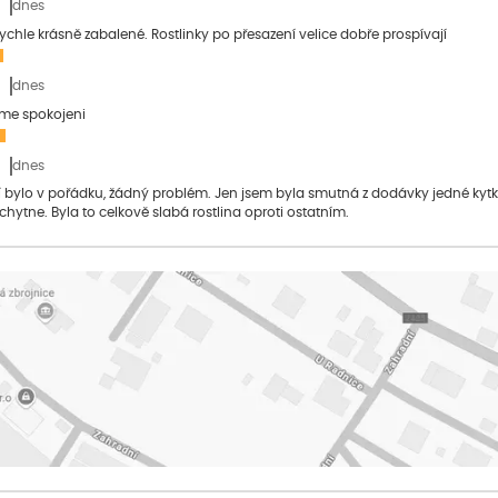
dnes
 rychle krásně zabalené. Rostlinky po přesazení velice dobře prospívají
dnes
sme spokojeni
dnes
bylo v pořádku, žádný problém. Jen jsem byla smutná z dodávky jedné kytky, 
 chytne. Byla to celkově slabá rostlina oproti ostatním.