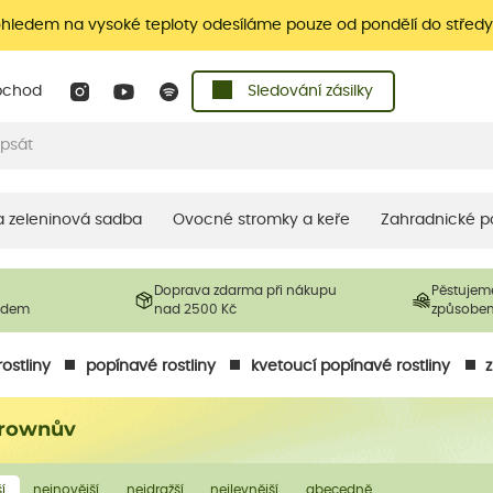
ohledem na vysoké teploty odesíláme pouze od pondělí do středy
bchod
Sledování zásilky
 a zeleninová sadba
Ovocné stromky a keře
Zahradnické p
Doprava zdarma při nákupu
Pěstujem
ladem
nad 2500 Kč
způsobe
ostliny
popínavé rostliny
kvetoucí popínavé rostliny
Brownův
í
nejnovější
nejdražší
nejlevnější
abecedně