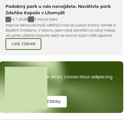
Podobný park u nás nenajdete. Navštivte park
Zdeňka Kopala v Litomyšli
14.7.2026
5 minut čtení
Když se řekne Litomyšl, většině z nás se vybaví krásný zámek a
Bedřich Smetana. V červnu jsem však zamířila na okraj města,
do parku Zdeňka Kopala, který se zrovna topil v bílé záplavě
kvetoucích kopretin. Fotky řeknou víc než slova, přidávám k
celý článek
nim pár řádků o tom, jak tento jedinečný kus krajiny vznikl.
Všechny články
Lorem ipsum dolor sit amet, consectetur adipiscing
elit.
zobrazit všechny články