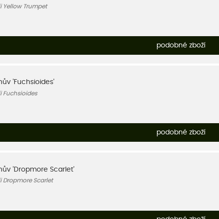
i Yellow Trumpet
podobné zboží
ův 'Fuchsioides'
i Fuchsioides
podobné zboží
ův 'Dropmore Scarlet'
i Dropmore Scarlet