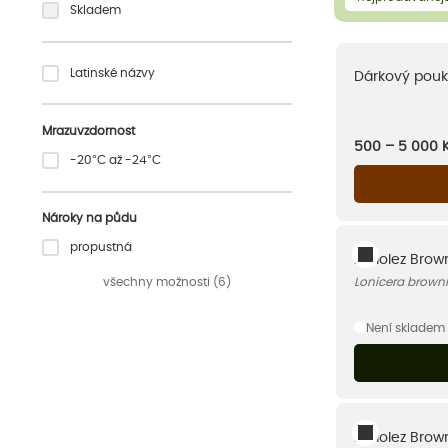
Skladem
Latinské názvy
Dárkový pouk
Mrazuvzdornost
500 – 5 000
-20°C až -24°C
Nároky na půdu
propustná
Zimolez Brow
všechny možnosti (6)
Lonicera brown
Není skladem
Zimolez Brown