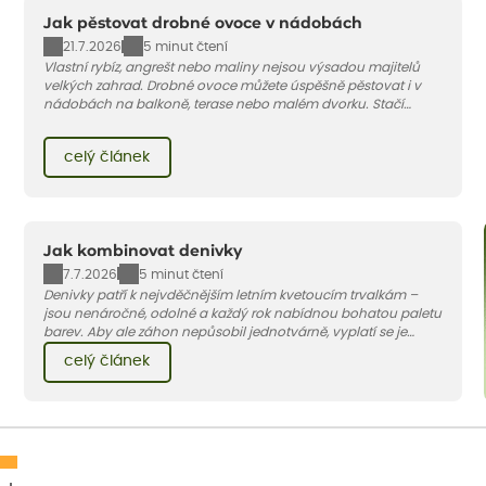
Jak pěstovat drobné ovoce v nádobách
21.7.2026
5 minut čtení
Vlastní rybíz, angrešt nebo maliny nejsou výsadou majitelů
velkých zahrad. Drobné ovoce můžete úspěšně pěstovat i v
nádobách na balkoně, terase nebo malém dvorku. Stačí
vybrat vhodnou odrůdu, dostatečně velký květináč a dodržet
pár základních pravidel. V tomto článku vám poradíme, jak na
celý článek
to.
Jak kombinovat denivky
7.7.2026
5 minut čtení
Denivky patří k nejvděčnějším letním kvetoucím trvalkám –
jsou nenáročné, odolné a každý rok nabídnou bohatou paletu
barev. Aby ale záhon nepůsobil jednotvárně, vyplatí se je
doplnit vhodnými sousedy. V dnešním článku vám ukážeme, s
celý článek
jakými trvalkami a travinami denivky nejlépe ladí.