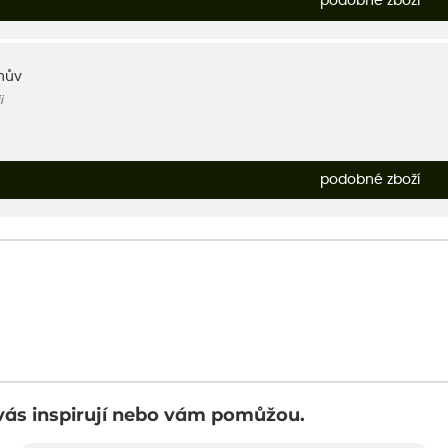
podobné zboží
nův
i
podobné zboží
vás inspirují nebo vám pomůžou.