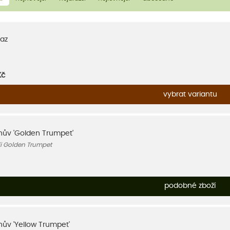
az
Kč
vybrat variantu
nův 'Golden Trumpet'
ii Golden Trumpet
podobné zboží
ův 'Yellow Trumpet'