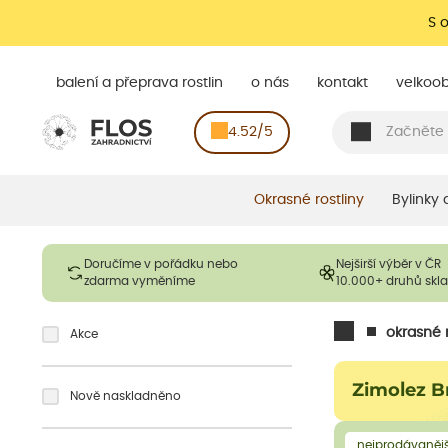
S 
balení a přeprava rostlin
o nás
kontakt
velkoo
4.52/5
Okrasné rostliny
Bylinky
Doručíme v pořádku nebo
Nejširší výběr v ČR
zdarma vyměníme
10.000+ druhů sk
okrasné r
Akce
Zimolez 
Nově naskladněno
nejprodávanějš