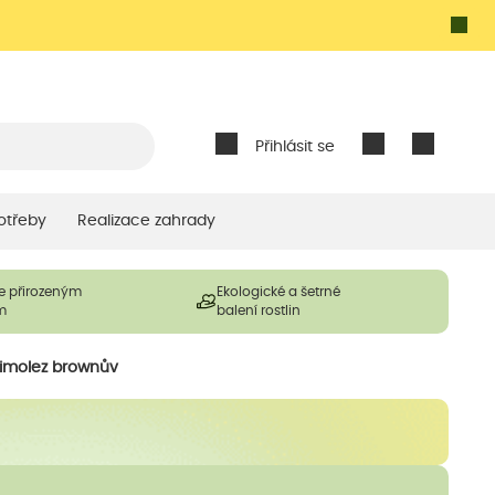
Přihlásit se
otřeby
Realizace zahrady
e přirozeným
Ekologické a šetrné
m
balení rostlin
zimolez brownův