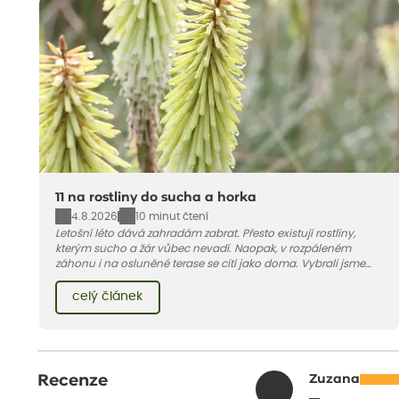
11 na rostliny do sucha a horka
4.8.2026
10 minut čtení
Letošní léto dává zahradám zabrat. Přesto existují rostliny,
kterým sucho a žár vůbec nevadí. Naopak, v rozpáleném
záhonu i na osluněné terase se cítí jako doma. Vybrali jsme
pro vás 11 tipů na odolné druhy, které zvládnou horké a suché
léto bez pravidelné zálivky. Pojďme se podívat, které to jsou.
celý článek
Recenze
Zuzana