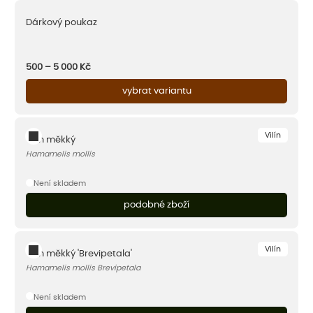
Dárkový poukaz
500 – 5 000
Kč
vybrat variantu
Vilín
Vilín měkký
Hamamelis mollis
Není skladem
podobné zboží
Vilín
Vilín měkký 'Brevipetala'
Hamamelis mollis Brevipetala
Není skladem