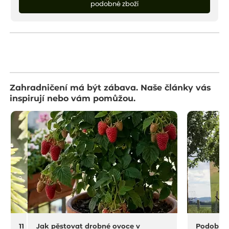
podobné zboží
Zahradničení má být zábava. Naše články vás
inspirují nebo vám pomůžou.
11 na rostliny do sucha a horka
Jak pěstovat drobné ovoce v
Podobný 