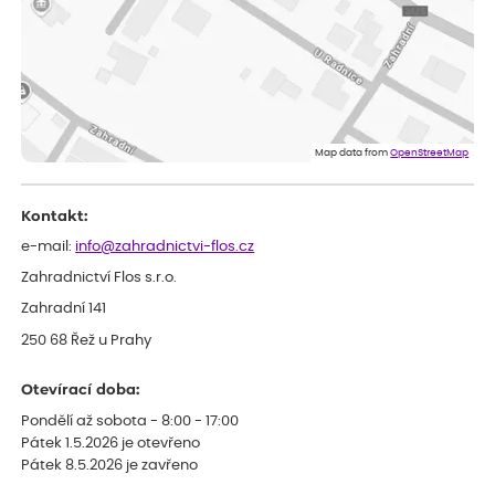
Eva
ověřený nákup
dnes
Velmi spokojená dekuji
Jana
ověřený nákup
dnes
Flos je nejlepší &#129321;
Map data from
OpenStreetMap
Kontakt:
e-mail:
info@zahradnictvi-flos.cz
Zahradnictví Flos s.r.o.
Zahradní 141
250 68 Řež u Prahy
Otevírací doba:
Pondělí až sobota - 8:00 - 17:00
Pátek 1.5.2026 je otevřeno
Pátek 8.5.2026 je zavřeno