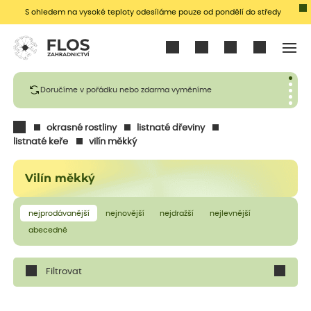
S ohledem na vysoké teploty odesíláme pouze od pondělí do středy
Přihlásit se
Doručíme v pořádku nebo zdarma vyměníme
okrasné rostliny
listnaté dřeviny
listnaté keře
vilín měkký
Vilín měkký
nejprodávanější
nejnovější
nejdražší
nejlevnější
abecedně
Filtrovat