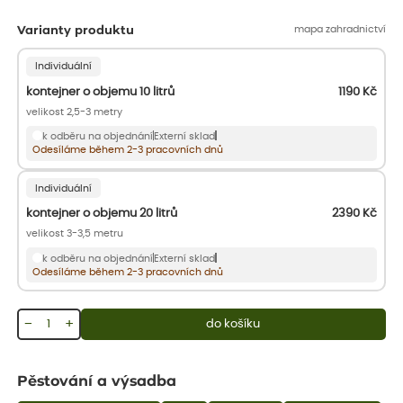
mapa zahradnictví
Varianty produktu
Individuální
kontejner o objemu 10 litrů
1190
Kč
velikost 2,5-3 metry
k odběru na objednání
Externí sklad
Odesíláme během 2-3 pracovních dnů
Individuální
kontejner o objemu 20 litrů
2390
Kč
velikost 3-3,5 metru
k odběru na objednání
Externí sklad
Odesíláme během 2-3 pracovních dnů
−
+
do košíku
Pěstování a výsadba