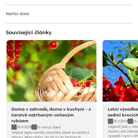
Načítám...
Načíst data
Související články
Doma v zahradě, doma v kuchyni – s
Letní výsadba
čerstvě natrhaným voňavým
sedmi krocíc
rybízem
25.2.2019
10
Objevili jste u ná
29.4.2021
10 minut čtení
slušet vaší zahra
Hřejivé teplo letního sluníčka, které se sklání k
vysadit i nyní v l
obzoru. Mísa rybízu, do níž to po hroznech