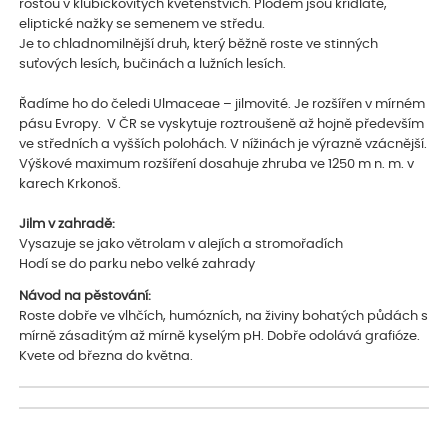
rostou v klubíčkovitých květenstvích. Plodem jsou křídlaté,
eliptické nažky se semenem ve středu.
Je to chladnomilnější druh, který běžně roste ve stinných
suťových lesích, bučinách a lužních lesích.
Řadíme ho do čeledi Ulmaceae – jilmovité. Je rozšířen v mírném
pásu Evropy. V ČR se vyskytuje roztroušeně až hojně především
ve středních a vyšších polohách. V nížinách je výrazně vzácnější.
Výškové maximum rozšíření dosahuje zhruba ve 1250 m n. m. v
karech Krkonoš.
Jilm v zahradě:
Vysazuje se jako větrolam v alejích a stromořadích
Hodí se do parku nebo velké zahrady
Návod na pěstování:
Roste dobře ve vlhčích, humózních, na živiny bohatých půdách s
mírně zásaditým až mírně kyselým pH. Dobře odolává grafióze.
Kvete od března do května.