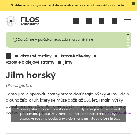
S ohledem na vysoké teploty odesíláme pouze od pondělí do středy
Přihlásit se
Doručíme v pořádku nebo zdarma vyměníme
okrasné rostliny
listnaté dřeviny
vzrostlé a alejové stromy
jilmy
Jilm horský
Ulmus glabra
Tento jilm je opravdu statný strom dorůstající výšky 40 m. Jde o
dlouho žijící druh, který se může dožít až 500 let. Finální výšky
dosáhne mezi 30. a 40. rokem. Listy má krátce řapíkaté. Květy
Obrázky slouží pouze pro ilustrační účely a mají reprezentovat
rostou v klubíčkovitých…
Vše o produktu
prodávané produkty. V závislosti na sezónnosti mohou být
opadavé rostliny dodávány v dormantním stavu a bez listů.
Rostliny mohou být také sestřiženy níže, než je uvedená výška,
aby se podpořil nový růst.