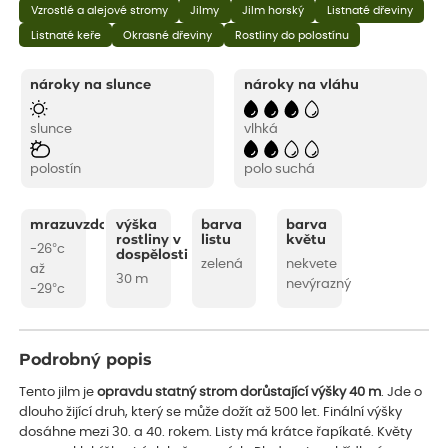
Vzrostlé a alejové stromy
Jilmy
Jilm horský
Listnaté dřeviny
Listnaté keře
Okrasné dřeviny
Rostliny do polostínu
nároky na slunce
nároky na vláhu
slunce
vlhká
polostín
polo suchá
mrazuvzdornost
výška
barva
barva
rostliny v
listu
květu
-26°c
dospělosti
zelená
nekvete
až
30 m
nevýrazný
-29°c
Podrobný popis
Tento jilm je
opravdu statný strom dorůstající výšky 40 m
. Jde o
dlouho žijící druh, který se může dožít až 500 let. Finální výšky
dosáhne mezi 30. a 40. rokem. Listy má krátce řapíkaté. Květy