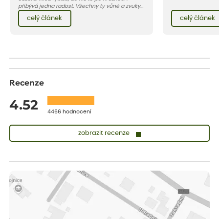
v kontejnerech, d
přibývá jedna radost. Všechny ty vůně a zvuky
celý rok – nyní p
červencové zahrady. Sklizeň rybízu do kuchyně
celý článek
celý článek
vody než na jaře 
vnese neuvěřitelný klid a radost. A taky trochu
bezstarostnosti dětství při mlsání babiččina
drobenkového koláče s rybízem.
Recenze
4.52
4466 hodnocení
zobrazit recenze
Vladimíra
ověřený nákup
dnes
Vše v pořádku, jsem spokojena.
Iveta
ověřený nákup
dnes
Rostlina mi přišla v dobrém stavu, jsem spokojená.
Zuzana