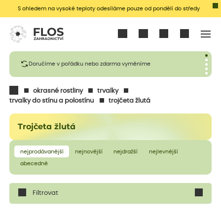
S ohledem na vysoké teploty odesíláme pouze od pondělí do středy
Přihlásit se
Doručíme v pořádku nebo zdarma vyměníme
okrasné rostliny
trvalky
trvalky do stínu a polostínu
trojčeta žlutá
Trojčeta žlutá
nejprodávanější
nejnovější
nejdražší
nejlevnější
abecedně
Filtrovat