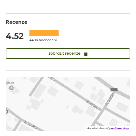
Recenze
4.52
4406 hodnocení
zobrazit recenze
Lenka
ověřený nákup
dnes
Měla jsem pouze 1objednavku a zatím jsem spokojená se
sazenicemi
Miroslava
ověřený nákup
dnes
Rostliny byly v pořádku, dobře zabalené, celková spokojenost.
Dominika
ověřený nákup
dnes
Doporučuji :). Spokojenost, stromky v pěkném stavu. Jediné, co
Map data from
OpenStreetMap
my chybělo, bylo komunikování nedostupného zboží před
odesláním objednávky, objednali bychom obratem náhradu.