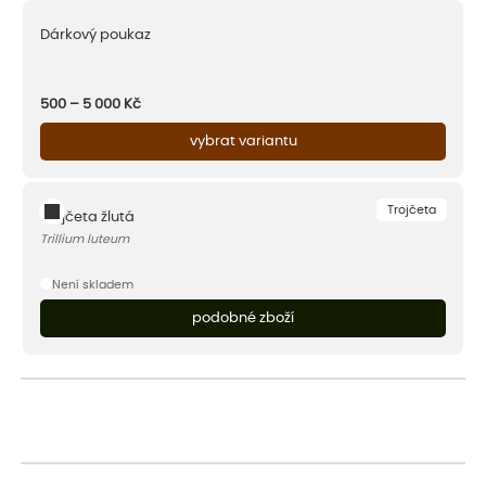
Dárkový poukaz
500 – 5 000
Kč
vybrat variantu
Trojčeta
Trojčeta žlutá
Trillium luteum
Není skladem
podobné zboží