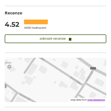
Recenze
4.52
4406 hodnocení
zobrazit recenze
Lenka
ověřený nákup
před 1 dnem
Měla jsem pouze 1objednavku a zatím jsem spokojená se
sazenicemi
Miroslava
ověřený nákup
před 1 dnem
Rostliny byly v pořádku, dobře zabalené, celková spokojenost.
Dominika
ověřený nákup
před 1 dnem
Doporučuji :). Spokojenost, stromky v pěkném stavu. Jediné, co
Map data from
OpenStreetMap
my chybělo, bylo komunikování nedostupného zboží před
odesláním objednávky, objednali bychom obratem náhradu.
Děkujeme