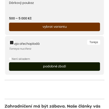
Dárkový poukaz
500 – 5 000
Kč
vybrat variantu
Toreja
Toreja ořechoplodá
Torreya nucifera
Není skladem
podobné zboží
Zahradničení má být zábava. Naše články vás