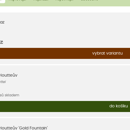
az
Kč
vybrat variantu
 Houtteův
tei
usů skladem
do košíku
Houtteův 'Gold Fountain'