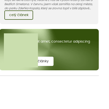
Když se řekne Litomyšl, většině z nás se vybaví krásný zámek a
Bedřich Smetana. V červnu jsem však zamířila na okraj města,
do parku Zdeňka Kopala, který se zrovna topil v bílé záplavě
kvetoucích kopretin. Fotky řeknou víc než slova, přidávám k
celý článek
nim pár řádků o tom, jak tento jedinečný kus krajiny vznikl.
Všechny články
Lorem ipsum dolor sit amet, consectetur adipiscing
elit.
zobrazit všechny články