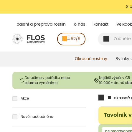
S 
balení a přeprava rostlin
o nás
kontakt
velkoo
4.52/5
Okrasné rostliny
Bylinky
Doručíme v pořádku nebo
Nejširší výběr v ČR
zdarma vyměníme
10.000+ druhů sk
okrasné r
Akce
Tavolník 
Nově naskladněno
nejprodávanějš