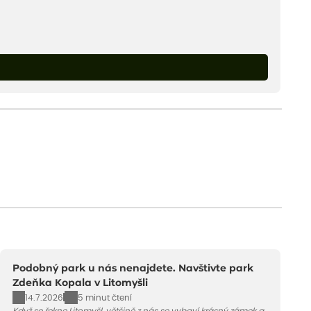
Podobný park u nás nenajdete. Navštivte park
Zdeňka Kopala v Litomyšli
14.7.2026
5 minut čtení