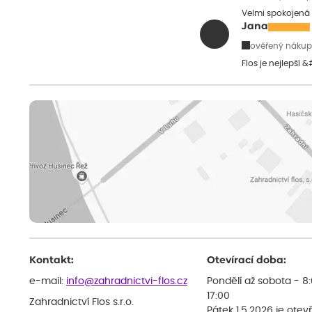
Velmi spokojená 
Jana
ověřený nákup
Flos je nejlepší 
Kontakt:
Otevírací doba:
e-mail:
info@zahradnictvi-flos.cz
Pondělí až sobota - 8
17:00
Zahradnictví Flos s.r.o.
Pátek 1.5.2026 je otev