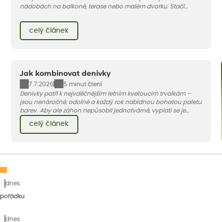
nádobách na balkoně, terase nebo malém dvorku. Stačí
vybrat vhodnou odrůdu, dostatečně velký květináč a dodržet
pár základních pravidel. V tomto článku vám poradíme, jak na
celý článek
to.
Jak kombinovat denivky
7.7.2026
5 minut čtení
Denivky patří k nejvděčnějším letním kvetoucím trvalkám –
jsou nenáročné, odolné a každý rok nabídnou bohatou paletu
barev. Aby ale záhon nepůsobil jednotvárně, vyplatí se je
doplnit vhodnými sousedy. V dnešním článku vám ukážeme, s
celý článek
jakými trvalkami a travinami denivky nejlépe ladí.
dnes
 pořádku
dnes