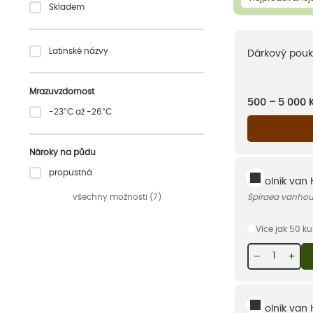
Skladem
Latinské názvy
Dárkový pouk
Mrazuvzdornost
500 – 5 000
-23°C až -26°C
Nároky na půdu
propustná
Tavolník van
všechny možnosti (7)
Spiraea vanhout
Více jak 50 k
−
+
Tavolník van 