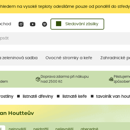
ohledem na vysoké teploty odesíláme pouze od pondělí do středy
bchod
Sledování zásilky
 a zeleninová sadba
Ovocné stromky a keře
Zahradnické p
Doprava zdarma při nákupu
Pěstujem
ladem
nad 2500 Kč
způsobe
ostliny
listnaté dřeviny
listnaté keře
tavolník van hou
van Houtteův
í
nejnovější
nejdražší
nejlevnější
abecedně