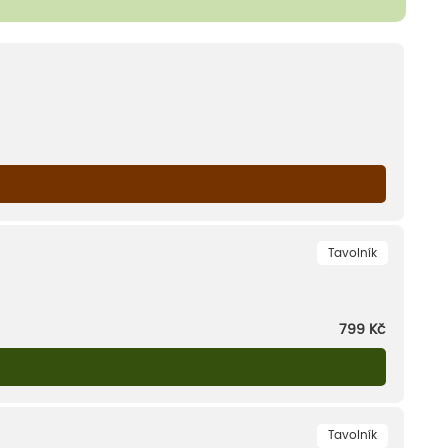
Tavolník
799
Kč
Tavolník