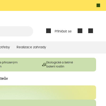
Přihlásit se
otřeby
Realizace zahrady
e přirozeným
Ekologické a šetrné
m
balení rostlin
tteův