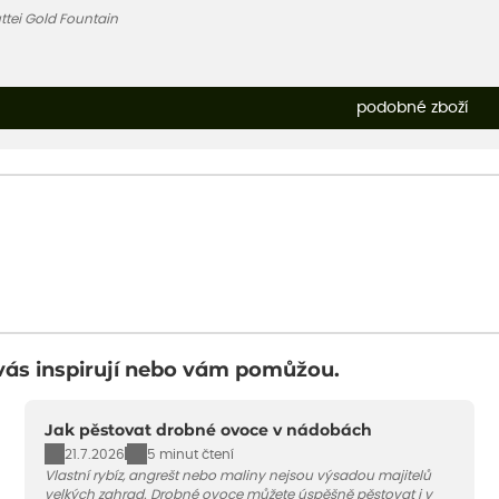
tei Gold Fountain
podobné zboží
vás inspirují nebo vám pomůžou.
Jak pěstovat drobné ovoce v nádobách
21.7.2026
5 minut čtení
Vlastní rybíz, angrešt nebo maliny nejsou výsadou majitelů
velkých zahrad. Drobné ovoce můžete úspěšně pěstovat i v