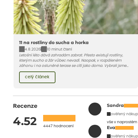
11 na rostliny do sucha a horka
4.8.2026
10 minut čtení
Letošní léto dává zahradám zabrat. Přesto existují rostliny,
kterým sucho a žár vůbec nevadí. Naopak, v rozpáleném
záhonu i na osluněné terase se cítí jako doma. Vybrali jsme
pro vás 11 tipů na odolné druhy, které zvládnou horké a suché
léto bez pravidelné zálivky. Pojďme se podívat, které to jsou.
celý článek
Recenze
Sandra
ověřený nákup
4.52
vše v naprostém
4447 hodnocení
Eva
ověřený nákup