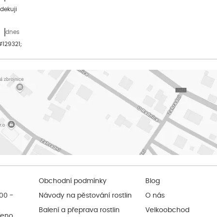
dekuji
dnes
&#129321;
Obchodní podmínky
Blog
:00 -
Návody na pěstování rostlin
O nás
Balení a přeprava rostlin
Velkoobchod
řeno