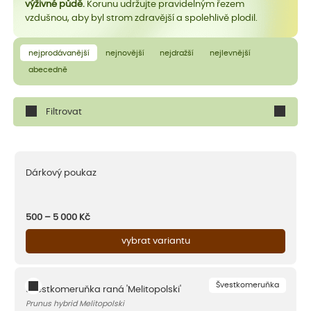
výživné půdě.
Korunu udržujte pravidelným řezem
vzdušnou, aby byl strom zdravější a spolehlivě plodil.
nejprodávanější
nejnovější
nejdražší
nejlevnější
abecedně
Filtrovat
Dárkový poukaz
500 – 5 000
Kč
vybrat variantu
Švestkomeruňka
Švestkomeruňka raná 'Melitopolski'
Prunus hybrid Melitopolski