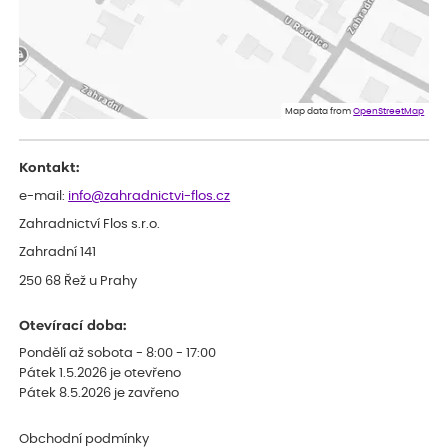
Velmi spokojená dekuji
Jana
ověřený nákup
dnes
Flos je nejlepší &#129321;
Map data from
OpenStreetMap
Kontakt:
e-mail:
info@zahradnictvi-flos.cz
Zahradnictví Flos s.r.o.
Zahradní 141
250 68 Řež u Prahy
Otevírací doba:
Pondělí až sobota - 8:00 - 17:00
Pátek 1.5.2026 je otevřeno
Pátek 8.5.2026 je zavřeno
Obchodní podmínky