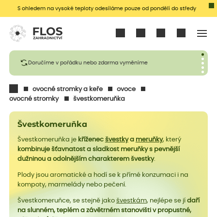
S ohledem na vysoké teploty odesíláme pouze od pondělí do středy
Přihlásit se
Doručíme v pořádku nebo zdarma vyměníme
ovocné stromky a keře
ovoce
ovocné stromky
švestkomeruňka
Švestkomeruňka
Švestkomeruňka je
kříženec
švestky
a
meruňky
, který
kombinuje šťavnatost a sladkost meruňky s pevnější
dužninou a odolnějším charakterem švestky
.
Plody jsou aromatické a hodí se k přímé konzumaci i na
kompoty, marmelády nebo pečení.
Švestkomeruňce, se stejně jako
švestkám
, nejlépe se jí
daří
na slunném, teplém a závětrném stanovišti v propustné,