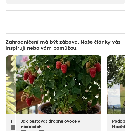
Zahradničení má být zábava. Naše články vás
inspirují nebo vám pomůžou.
11 na rostliny do sucha a horka
Jak pěstovat drobné ovoce v
Podobný 
nádobách
Navštivt
4.8.2026
10 minut čtení