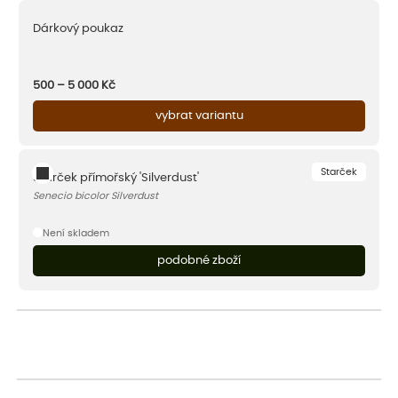
Dárkový poukaz
500 – 5 000
Kč
vybrat variantu
Starček
Starček přímořský 'Silverdust'
Senecio bicolor Silverdust
Není skladem
podobné zboží