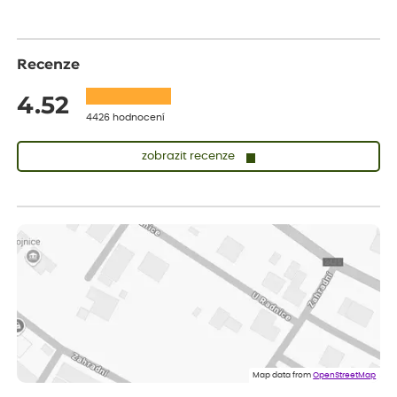
Recenze
4.52
4426 hodnocení
zobrazit recenze
Zuzana
ověřený nákup
před 1 dnem
Vše přišlo velice rychle krásně zabalené. Rostlinky po přesazení
velice dobře prospívají
Jarda
ověřený nákup
před 1 dnem
Dobrý den, byli jsme spokojeni
Lenka
ověřený nákup
před 1 dnem
Eshop, objednání bylo v pořádku, žádný problém. Jen jsem byla
Map data from
OpenStreetMap
smutná z dodávky jedné kytky, která nebyla v nejlepší kondici a i
po zasazení vypadá spíše, že odejde, než že se chytne. Byla to