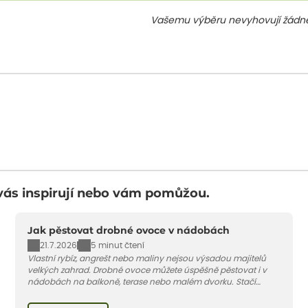
Vašemu výběru nevyhovují žádné
vás inspirují nebo vám pomůžou.
Jak pěstovat drobné ovoce v nádobách
21.7.2026
5 minut čtení
Vlastní rybíz, angrešt nebo maliny nejsou výsadou majitelů
velkých zahrad. Drobné ovoce můžete úspěšně pěstovat i v
nádobách na balkoně, terase nebo malém dvorku. Stačí
vybrat vhodnou odrůdu, dostatečně velký květináč a dodržet
pár základních pravidel. V tomto článku vám poradíme, jak na