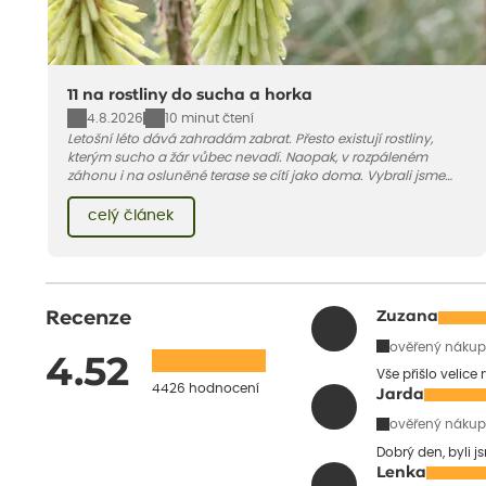
11 na rostliny do sucha a horka
4.8.2026
10 minut čtení
Letošní léto dává zahradám zabrat. Přesto existují rostliny,
kterým sucho a žár vůbec nevadí. Naopak, v rozpáleném
záhonu i na osluněné terase se cítí jako doma. Vybrali jsme
pro vás 11 tipů na odolné druhy, které zvládnou horké a suché
léto bez pravidelné zálivky. Pojďme se podívat, které to jsou.
celý článek
Recenze
Zuzana
ověřený nákup
4.52
Vše přišlo velice
4426 hodnocení
Jarda
ověřený nákup
Dobrý den, byli j
Lenka