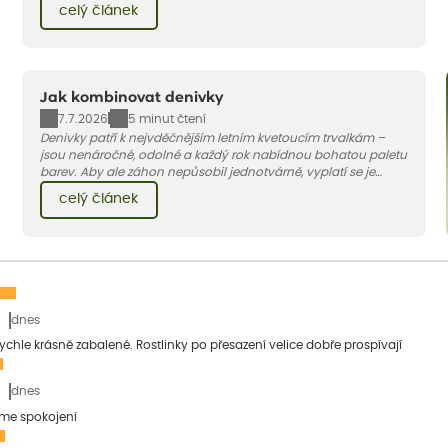
celý článek
to.
Jak kombinovat denivky
7.7.2026
5 minut čtení
Denivky patří k nejvděčnějším letním kvetoucím trvalkám –
jsou nenáročné, odolné a každý rok nabídnou bohatou paletu
barev. Aby ale záhon nepůsobil jednotvárně, vyplatí se je
doplnit vhodnými sousedy. V dnešním článku vám ukážeme, s
celý článek
jakými trvalkami a travinami denivky nejlépe ladí.
dnes
 rychle krásně zabalené. Rostlinky po přesazení velice dobře prospívají
dnes
sme spokojeni