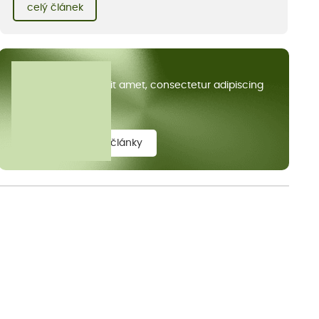
kvetoucích kopretin. Fotky řeknou víc než slova, přidávám k
celý článek
nim pár řádků o tom, jak tento jedinečný kus krajiny vznikl.
Všechny články
Lorem ipsum dolor sit amet, consectetur adipiscing
elit.
zobrazit všechny články