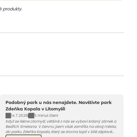
 produkty.
Podobný park u nás nenajdete. Navštivte park
Zdeňka Kopala v Litomyšli
14.7.2026
5 minut čtení
Když se řekne Litomyšl, většině z nás se vybaví krásný zámek a
Bedřich Smetana. V červnu jsem však zamířila na okraj města,
do parku Zdeňka Kopala, který se zrovna topil v bílé záplavě