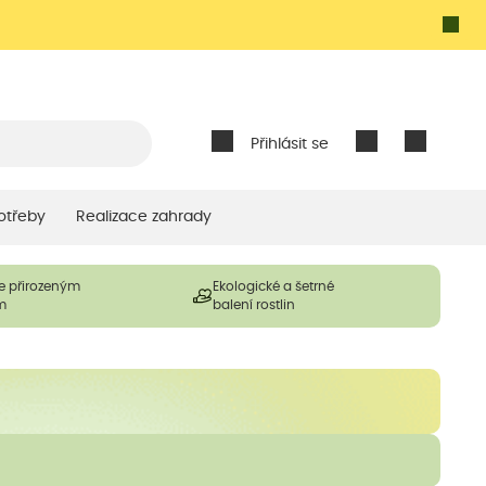
Přihlásit se
otřeby
Realizace zahrady
e přirozeným
Ekologické a šetrné
m
balení rostlin