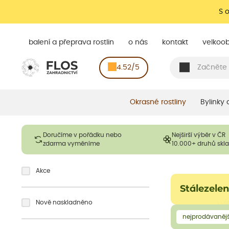
S 
balení a přeprava rostlin
o nás
kontakt
velkoo
4.52/5
Okrasné rostliny
Bylinky
Doručíme v pořádku nebo
Nejširší výběr v ČR
zdarma vyměníme
10.000+ druhů sk
Akce
Stálezele
Nově naskladněno
nejprodávanějš