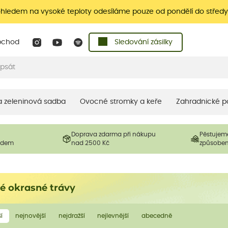
ohledem na vysoké teploty odesíláme pouze od pondělí do středy
bchod
Sledování zásilky
 a zeleninová sadba
Ovocné stromky a keře
Zahradnické p
Doprava zdarma při nákupu
Pěstujem
ladem
nad 2500 Kč
způsobe
né okrasné trávy
í
nejnovější
nejdražší
nejlevnější
abecedně