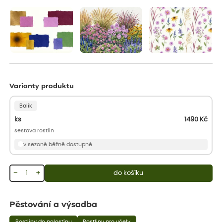
aby se podpořil nový růst.
Varianty produktu
Balík
ks
1490
Kč
sestava rostlin
v sezoně běžně dostupné
−
+
do košíku
Pěstování a výsadba
Rostliny do polostínu
Rostliny pro včely