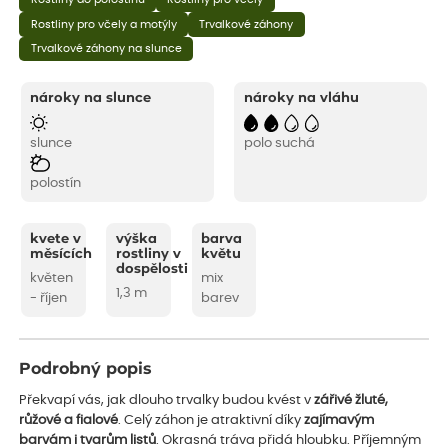
Rostliny pro včely a motýly
Trvalkové záhony
Trvalkové záhony na slunce
nároky na slunce
nároky na vláhu
slunce
polo suchá
polostín
kvete v
výška
barva
měsících
rostliny v
květu
dospělosti
květen
mix
1,3 m
- říjen
barev
Podrobný popis
Překvapí vás, jak dlouho trvalky budou kvést v
zářivé žluté,
růžové a fialové
. Celý záhon je atraktivní díky
zajímavým
barvám i tvarům listů
. Okrasná tráva přidá hloubku. Příjemným