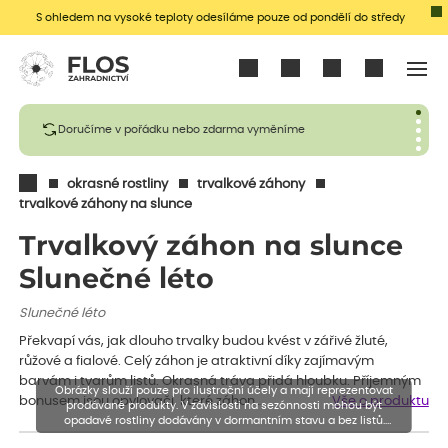
S ohledem na vysoké teploty odesíláme pouze od pondělí do středy
Přihlásit se
Doručíme v pořádku nebo zdarma vyměníme
okrasné rostliny
trvalkové záhony
trvalkové záhony na slunce
Trvalkový záhon na slunce
Slunečné léto
Slunečné léto
Překvapí vás, jak dlouho trvalky budou kvést v zářivé žluté,
růžové a fialové. Celý záhon je atraktivní díky zajímavým
barvám i tvarům listů. Okrasná tráva přidá hloubku. Příjemným
Obrázky slouží pouze pro ilustrační účely a mají reprezentovat
bonusem jsou opylovači, které záhon…
Vše o produktu
prodávané produkty. V závislosti na sezónnosti mohou být
opadavé rostliny dodávány v dormantním stavu a bez listů.
Rostliny mohou být také sestřiženy níže, než je uvedená výška,