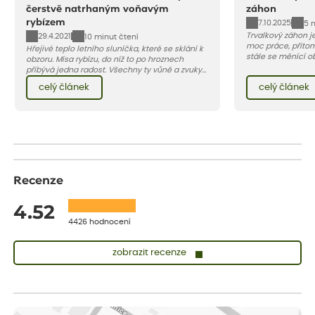
čerstvě natrhaným voňavým
záhon
rybízem
7.10.2025
5 
Trvalkový záhon je
29.4.2021
10 minut čtení
moc práce, přitom
Hřejivé teplo letního sluníčka, které se sklání k
stále se měnící ob
obzoru. Mísa rybízu, do níž to po hroznech
vysadit smíšený 
přibývá jedna radost. Všechny ty vůně a zvuky
vás 5 pádných do
červencové zahrady. Sklizeň rybízu do kuchyně
celý článek
celý článek
přesvědčí.
vnese neuvěřitelný klid a radost. A taky trochu
bezstarostnosti dětství při mlsání babiččina
drobenkového koláče s rybízem.
Recenze
4.52
4426 hodnocení
zobrazit recenze
Zuzana
ověřený nákup
dnes