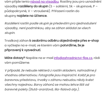
vám přijde tento
návod na výsadbu
. Rostliny jsou pro usnadnění
výsadby
rozděleny do skupin
(S – solitérní, Sk – skupinové, P –
půdopokryvné, V – vtroušené). Přiřazení rostlin do
skupiny
najdete na účtence.
Rozdělení rostlin podle skupin je především pro zjednodušení
výsadby, není podmínkou, aby se záhon skládal ze všech
skupin.
Trvalkový záhon
k osobnímu odběru objednávejte přes e-shop
a vyčkejte na e-mail, ve kterém vám
potvrdíme, že je
připravený k vyzvednutí.
Máte dotazy?
Napište na e-mail
info@zahradnictvi-flos.cz
, rádi
vám pomůžeme.
V případě, že nebude některá z rostlin skladem, nahradíme ji
vhodnou alternativou. Fotografie jsou inspirační. Koláž je pro
barevnou představu, trvalky v záhonu nebudou nikdy kvést
všechny najednou. Barvy záhonů se mohou lehce lišit od
barevné palety (žlutá-oranžová, lila-fialová atp.).