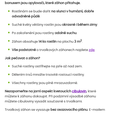
bonusem jsou opylovači, které záhon přitahuje.
Rostlinám se bude dařit
na slunci v
humózní, dobře
odvodněné půdě
.
Suché květy většiny rostlin jsou
okrasné i během zimy
.
Po zakořenění jsou rostliny
odolné suchu
.
2
Záhon obsahuje
14 ks rostlin
na plochu
3 m
.
Vše podstatné
o trvalkových záhonech najdete
zde
.
Jak pečovat o záhon?
Suché rostliny ostříhejte na jaře až nad zem.
Dělením trsů množte trsovitě rostoucí rostliny.
Všechny rostliny jsou plně mrazuvzdorné.
Nezapomeňte na jarní aspekt kvetoucích
cibulovin
, které
můžete k záhonu dokoupit. Při podzimní výsadbě záhonu
můžete cibuloviny vysadit současně s trvalkami.
Trvalkový záhon se vysazuje
bez osazovacího plánu
. E-mailem