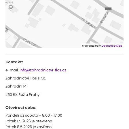
Vše přišlo velice rychle krásně zabalené. Rostlinky po přesazení
velice dobře prospívají
Jarda
ověřený nákup
dnes
Dobrý den, byli jsme spokojeni
Lenka
ověřený nákup
dnes
Eshop, objednání bylo v pořádku, žádný problém. Jen jsem byla
Map data from
OpenStreetMap
smutná z dodávky jedné kytky, která nebyla v nejlepší kondici a i
po zasazení vypadá spíše, že odejde, než že se chytne. Byla to
celkově slabá rostlina oproti ostatním.
Kontakt:
e-mail:
info@zahradnictvi-flos.cz
Zahradnictví Flos s.r.o.
Zahradní 141
250 68 Řež u Prahy
Otevírací doba:
Pondělí až sobota - 8:00 - 17:00
Pátek 1.5.2026 je otevřeno
Pátek 8.5.2026 je zavřeno