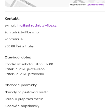
Doporučuji :). Spokojenost, stromky v pěkném stavu. Jediné, co
Map data from
OpenStreetMap
my chybělo, bylo komunikování nedostupného zboží před
odesláním objednávky, objednali bychom obratem náhradu.
Děkujeme
Kontakt:
e-mail:
info@zahradnictvi-flos.cz
Zahradnictví Flos s.r.o.
Zahradní 141
250 68 Řež u Prahy
Otevírací doba:
Pondělí až sobota - 8:00 - 17:00
Pátek 1.5.2026 je otevřeno
Pátek 8.5.2026 je zavřeno
Obchodní podmínky
Návody na pěstování rostlin
Balení a přeprava rostlin
Sledování objednávky