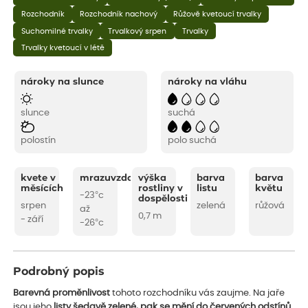
Rozchodník
Rozchodník nachový
Růžově kvetoucí trvalky
Suchomilné trvalky
Trvalkový srpen
Trvalky
Trvalky kvetoucí v létě
nároky na slunce
nároky na vláhu
slunce
suchá
polostín
polo suchá
kvete v
mrazuvzdornost
výška
barva
barva
měsících
rostliny v
listu
květu
-23°c
dospělosti
srpen
zelená
růžová
až
0,7 m
- září
-26°c
Podrobný popis
Barevná proměnlivost
tohoto rozchodníku vás zaujme. Na jaře
jsou jeho
listy šedavě zelené, pak se mění do červených odstínů
.