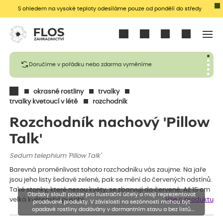
S ohledem na vysoké teploty odesíláme pouze od pondělí do středy
Přihlásit se
Doručíme v pořádku nebo zdarma vyměníme
okrasné rostliny
trvalky
trvalky kvetoucí v létě
rozchodník
Rozchodník nachový 'Pillow
Talk'
Sedum telephium 'Pillow Talk'
Barevná proměnlivost tohoto rozchodníku vás zaujme. Na jaře
jsou jeho listy šedavě zelené, pak se mění do červených odstínů.
Také stonky, které nesou květy, se zbarvují do červené. Až 15 cm
Obrázky slouží pouze pro ilustrační účely a mají reprezentovat
velká květenství působí…
Vše o produktu
prodávané produkty. V závislosti na sezónnosti mohou být
opadavé rostliny dodávány v dormantním stavu a bez listů.
Rostliny mohou být také sestřiženy níže, než je uvedená výška,