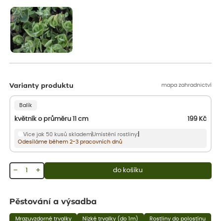
aby se podpořil nový růst.
mapa zahradnictví
Varianty produktu
Balík
květník o průměru 11 cm
199
Kč
Více jak 50 kusů skladem
Umístění rostliny:
Odesíláme během 2-3 pracovních dnů
−
+
do košíku
Pěstování a výsadba
Mrazuvzdorné trvalky
Nízké trvalky (do 1m)
Rostliny do polostínu