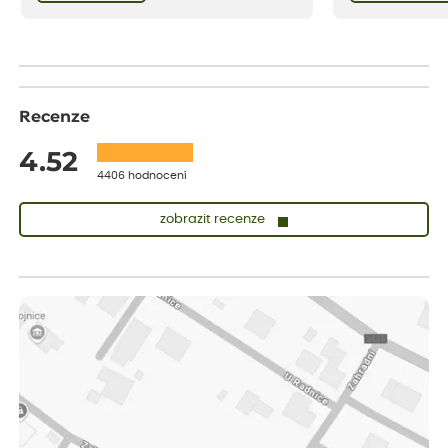
bezstarostnosti dětství při mlsání babiččina
drobenkového koláče s rybízem.
Recenze
4.52
4406 hodnocení
zobrazit recenze
Lenka
ověřený nákup
dnes
Měla jsem pouze 1objednavku a zatím jsem spokojená se
sazenicemi
Miroslava
ověřený nákup
dnes
Rostliny byly v pořádku, dobře zabalené, celková spokojenost.
Dominika
ověřený nákup
před 1 dnem