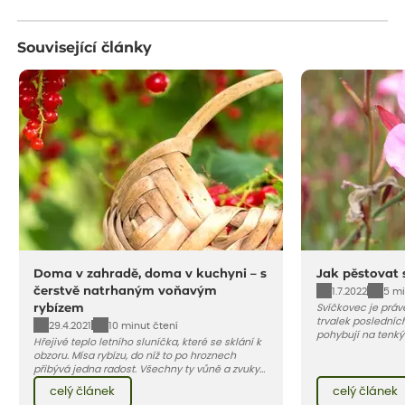
Související články
Doma v zahradě, doma v kuchyni – s
Jak pěstovat 
čerstvě natrhaným voňavým
1.7.2022
5 mi
rybízem
Svíčkovec je práv
trvalek posledních
29.4.2021
10 minut čtení
pohybují na tenký
Hřejivé teplo letního sluníčka, které se sklání k
motýli. Jeho krásu
obzoru. Mísa rybízu, do níž to po hroznech
protože začíná kv
přibývá jedna radost. Všechny ty vůně a zvuky
do podzimu. Vybíra
červencové zahrady. Sklizeň rybízu do kuchyně
růžových až tmavě
celý článek
celý článek
vnese neuvěřitelný klid a radost. A taky trochu