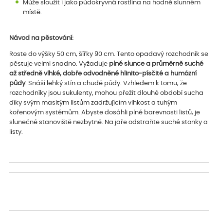
Může sloužit i jako půdokryvná rostlina na hodně slunném
místě.
Návod na pěstování:
Roste do výšky 50 cm, šířky 90 cm. Tento opadavý rozchodník se
pěstuje velmi snadno. Vyžaduje
plné slunce a průměrně suché
až středně vlhké, dobře odvodněné hlinito-písčité a humózní
půdy
. Snáší lehký stín a chudé půdy. Vzhledem k tomu, že
rozchodníky jsou sukulenty, mohou přežít dlouhé období sucha
díky svým masitým listům zadržujícím vlhkost a tuhým
kořenovým systémům. Abyste dosáhli plné barevnosti listů, je
slunečné stanoviště nezbytné. Na jaře odstraňte suché stonky a
listy.