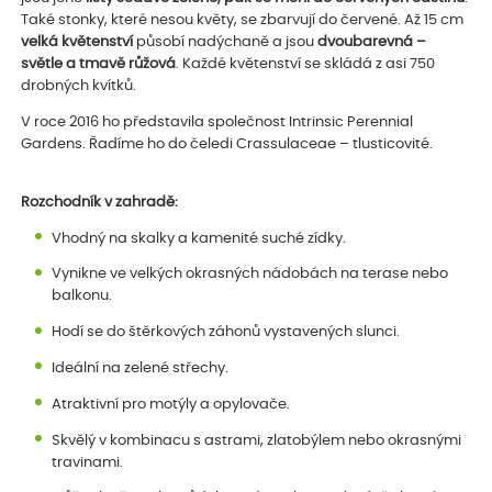
Také stonky, které nesou květy, se zbarvují do červené. Až 15 cm
velká květenství
působí nadýchaně a jsou
dvoubarevná –
světle a tmavě růžová
. Každé květenství se skládá z asi 750
drobných kvítků.
V roce 2016 ho představila společnost Intrinsic Perennial
Gardens. Řadíme ho do čeledi Crassulaceae – tlusticovité.
Rozchodník v zahradě:
Vhodný na skalky a kamenité suché zídky.
Vynikne ve velkých okrasných nádobách na terase nebo
balkonu.
Hodí se do štěrkových záhonů vystavených slunci.
Ideální na zelené střechy.
Atraktivní pro motýly a opylovače.
Skvělý v kombinacu s astrami, zlatobýlem nebo okrasnými
travinami.