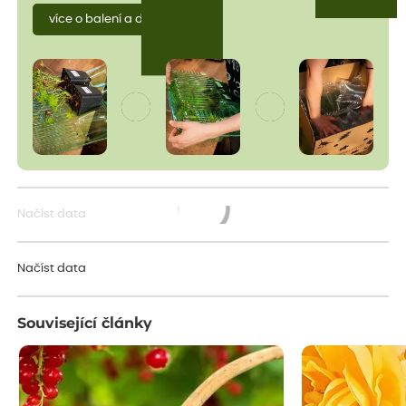
více o balení a dopravě
Načíst data
Načítám...
Načíst data
Související články