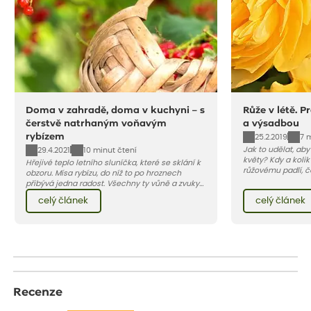
Doma v zahradě, doma v kuchyni – s
Růže v létě. P
čerstvě natrhaným voňavým
a výsadbou
rybízem
25.2.2019
7 
Jak to udělat, ab
29.4.2021
10 minut čtení
květy? Kdy a kolik
Hřejivé teplo letního sluníčka, které se sklání k
růžovému padlí, č
obzoru. Mísa rybízu, do níž to po hroznech
škůdcům? A jak v 
přibývá jedna radost. Všechny ty vůně a zvuky
najdete v našem 
červencové zahrady. Sklizeň rybízu do kuchyně
celý článek
celý článek
vnese neuvěřitelný klid a radost. A taky trochu
bezstarostnosti dětství při mlsání babiččina
drobenkového koláče s rybízem.
Recenze