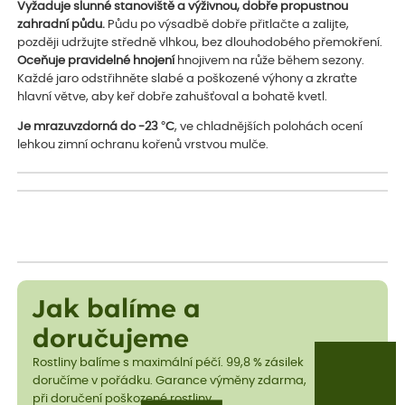
Vyžaduje slunné stanoviště a výživnou, dobře propustnou
zahradní půdu.
Půdu po výsadbě dobře přitlačte a zalijte,
později udržujte středně vlhkou, bez dlouhodobého přemokření.
Oceňuje pravidelné hnojení
hnojivem na růže během sezony.
Každé jaro odstřihněte slabé a poškozené výhony a zkraťte
hlavní větve, aby keř dobře zahušťoval a bohatě kvetl.
Je mrazuvzdorná do -23 °C
, ve chladnějších polohách ocení
lehkou zimní ochranu kořenů vrstvou mulče.
Jak balíme a
doručujeme
Rostliny balíme s maximální péčí. 99,8 % zásilek
doručíme v pořádku. Garance výměny zdarma,
při doručení poškozené rostliny.