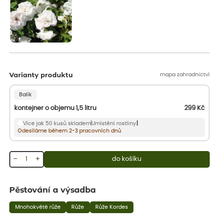
mapa zahradnictví
Varianty produktu
Balík
kontejner o objemu 1,5 litru
299
Kč
Více jak 50 kusů skladem
Umístění rostliny:
Odesíláme během 2-3 pracovních dnů
−
+
do košíku
Pěstování a výsadba
Mnohokvěté růže
Růže
Růže Kordes