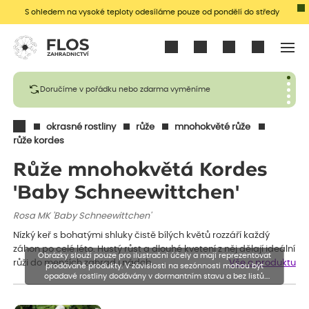
S ohledem na vysoké teploty odesíláme pouze od pondělí do středy
Přihlásit se
Doručíme v pořádku nebo zdarma vyměníme
okrasné rostliny
růže
mnohokvěté růže
růže kordes
Růže mnohokvětá Kordes
'Baby Schneewittchen'
Rosa MK 'Baby Schneewittchen'
Nízký keř s bohatými shluky čistě bílých květů rozzáří každý
záhon po celé léto. Hustý růst a dlouhé kvetení z něj dělají ideální
Obrázky slouží pouze pro ilustrační účely a mají reprezentovat
růži do menších zahrad i nádob.
Vše o produktu
prodávané produkty. V závislosti na sezónnosti mohou být
opadavé rostliny dodávány v dormantním stavu a bez listů.
Rostliny mohou být také sestřiženy níže, než je uvedená výška,
aby se podpořil nový růst.