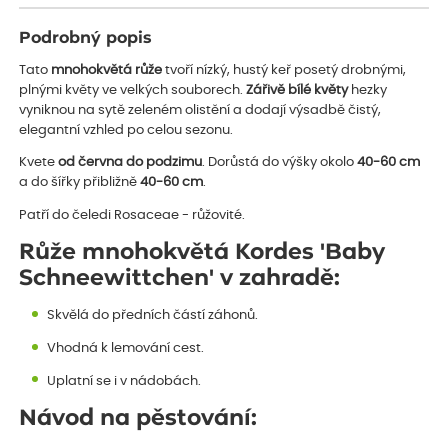
Podrobný popis
Tato
mnohokvětá růže
tvoří nízký, hustý keř posetý drobnými,
plnými květy ve velkých souborech.
Zářivě
bílé květy
hezky
vyniknou na sytě zeleném olistění a dodají výsadbě čistý,
elegantní vzhled po celou sezonu.
Kvete
od června do podzimu
. Dorůstá do výšky okolo
40-60 cm
a do šířky přibližně
40-60 cm
.
Patří do čeledi Rosaceae - růžovité.
Růže mnohokvětá Kordes 'Baby
Schneewittchen' v zahradě:
Skvělá do předních částí záhonů.
Vhodná k lemování cest.
Uplatní se i v nádobách.
Návod na pěstování: