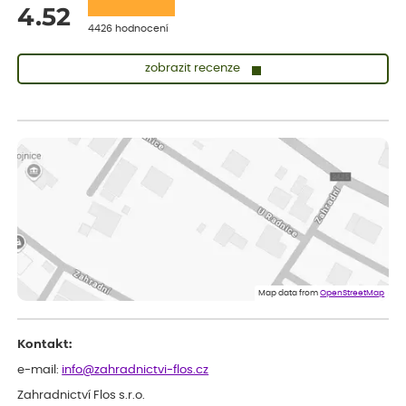
4.52
4426 hodnocení
zobrazit recenze
Zuzana
ověřený nákup
dnes
Vše přišlo velice rychle krásně zabalené. Rostlinky po přesazení
velice dobře prospívají
Jarda
ověřený nákup
dnes
Dobrý den, byli jsme spokojeni
Lenka
ověřený nákup
dnes
Eshop, objednání bylo v pořádku, žádný problém. Jen jsem byla
Map data from
OpenStreetMap
smutná z dodávky jedné kytky, která nebyla v nejlepší kondici a i
po zasazení vypadá spíše, že odejde, než že se chytne. Byla to
celkově slabá rostlina oproti ostatním.
Kontakt:
e-mail:
info@zahradnictvi-flos.cz
Zahradnictví Flos s.r.o.