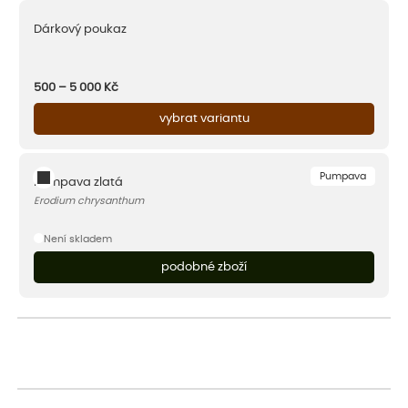
Dárkový poukaz
500 – 5 000
Kč
vybrat variantu
Pumpava
Pumpava zlatá
Erodium chrysanthum
Není skladem
podobné zboží