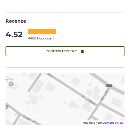
Recenze
4.52
4466 hodnocení
zobrazit recenze
Vladimíra
ověřený nákup
dnes
Vše v pořádku, jsem spokojena.
Iveta
ověřený nákup
dnes
Rostlina mi přišla v dobrém stavu, jsem spokojená.
Zuzana
ověřený nákup
dnes
Spokojenost s dodáním kvalitních rostlin
Map data from
OpenStreetMap