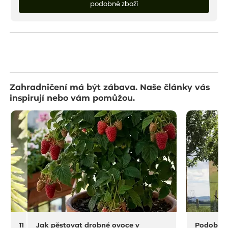
podobné zboží
Zahradničení má být zábava. Naše články vás
inspirují nebo vám pomůžou.
11 na rostliny do sucha a horka
Jak pěstovat drobné ovoce v
Podobný 