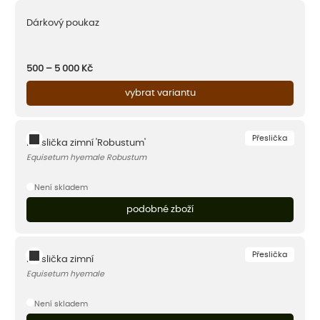
Dárkový poukaz
500 – 5 000
Kč
vybrat variantu
Přeslička
Přeslička zimní 'Robustum'
Equisetum hyemale Robustum
Není skladem
podobné zboží
Přeslička
Přeslička zimní
Equisetum hyemale
Není skladem