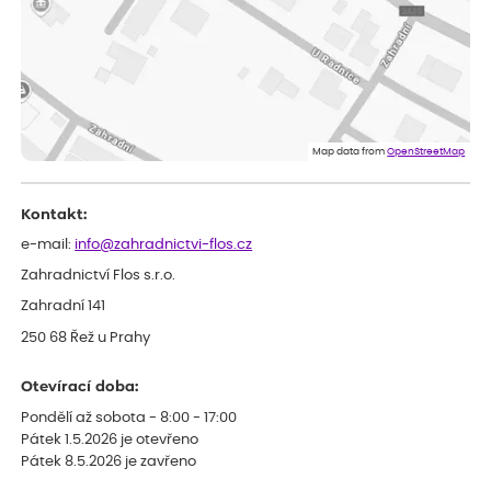
Miroslava
ověřený nákup
před 1 dnem
Rostliny byly v pořádku, dobře zabalené, celková spokojenost.
Dominika
ověřený nákup
před 1 dnem
Doporučuji :). Spokojenost, stromky v pěkném stavu. Jediné, co
Map data from
OpenStreetMap
my chybělo, bylo komunikování nedostupného zboží před
odesláním objednávky, objednali bychom obratem náhradu.
Děkujeme
Kontakt:
e-mail:
info@zahradnictvi-flos.cz
Zahradnictví Flos s.r.o.
Zahradní 141
250 68 Řež u Prahy
Otevírací doba:
Pondělí až sobota - 8:00 - 17:00
Pátek 1.5.2026 je otevřeno
Pátek 8.5.2026 je zavřeno