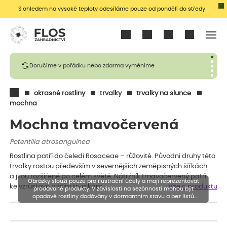
S ohledem na vysoké teploty odesíláme pouze od pondělí do středy
Přihlásit se
Doručíme v pořádku nebo zdarma vyměníme
okrasné rostliny
trvalky
trvalky na slunce
mochna
Mochna tmavočervená
Potentilla atrosanguinea
Rostlina patří do čeledi Rosaceae – růžovité. Původní druhy této
trvalky rostou především v severnějších zeměpisných šířkách
a jsou rozšířené po celém světě. Nátržník tmavočervený patří
Obrázky slouží pouze pro ilustrační účely a mají reprezentovat
ke vzrůstově nižším trvalkám,…
Vše o produktu
prodávané produkty. V závislosti na sezónnosti mohou být
opadavé rostliny dodávány v dormantním stavu a bez listů.
Rostliny mohou být také sestřiženy níže, než je uvedená výška,
aby se podpořil nový růst.