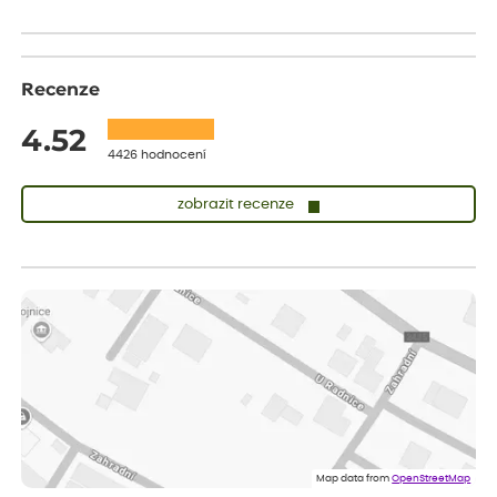
Recenze
4.52
4426 hodnocení
zobrazit recenze
Zuzana
ověřený nákup
dnes
Vše přišlo velice rychle krásně zabalené. Rostlinky po přesazení
velice dobře prospívají
Jarda
ověřený nákup
dnes
Dobrý den, byli jsme spokojeni
Lenka
ověřený nákup
dnes
Eshop, objednání bylo v pořádku, žádný problém. Jen jsem byla
Map data from
OpenStreetMap
smutná z dodávky jedné kytky, která nebyla v nejlepší kondici a i