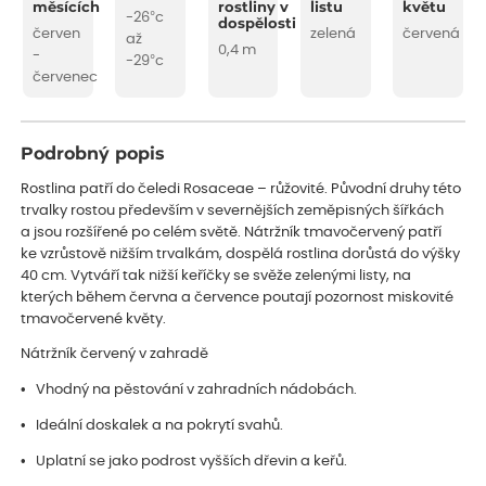
měsících
rostliny v
listu
květu
-26°c
dospělosti
červen
zelená
červená
až
0,4 m
-
-29°c
červenec
Podrobný popis
Rostlina patří do čeledi Rosaceae – růžovité. Původní druhy této
trvalky rostou především v severnějších zeměpisných šířkách
a jsou rozšířené po celém světě. Nátržník tmavočervený patří
ke vzrůstově nižším trvalkám, dospělá rostlina dorůstá do výšky
40 cm. Vytváří tak nižší keříčky se svěže zelenými listy, na
kterých během června a července poutají pozornost miskovité
tmavočervené květy.
Nátržník červený v zahradě
• Vhodný na pěstování v zahradních nádobách.
• Ideální doskalek a na pokrytí svahů.
• Uplatní se jako podrost vyšších dřevin a keřů.