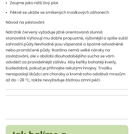
• Zaujme jako nižší živý plot.
• Pěkně se ukáže ve smíšených trvalkových záhonech.
Návod na pěstování
Nátržník červený vyžaduje jižně orientovaná slunná
stanoviště.Vyhovují mu dobře propustné, výživnější a spíše sušší
zahradní půdy.Nevhodné jsou vápenaté a špatně odvodněné
nebo promáčené půdy. Rostlina nemá velké nároky na
zavlažování, ale v období dlouhodobějšího sucha se vám
odvděčí za pravidelnější zálivku. Aby keříky bohatěji kvetly,
budedobré, pokud je přihnojíte tekutými hnojivy. Trvalku
nenapadají škůdci ani choroby a kromě toho odolává mrazům
až do –28 °C, takže nevyžaduje žádnou zimní péči.