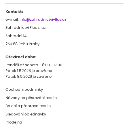
po zasazení vypadá spíše, že odejde, než že se chytne. Byla to
celkově slabá rostlina oproti ostatním.
Kontakt:
e-mail:
info@zahradnictvi-flos.cz
Zahradnictví Flos s.r.o.
Zahradní 141
250 68 Řež u Prahy
Otevírací doba:
Pondělí až sobota - 8:00 - 17:00
Pátek 1.5.2026 je otevřeno
Pátek 8.5.2026 je zavřeno
Obchodní podmínky
Návody na pěstování rostlin
Balení a přeprava rostlin
Sledování objednávky
Prodejna