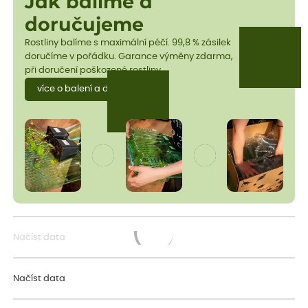
Jak balíme a
doručujeme
Rostliny balíme s maximální péčí. 99,8 % zásilek
doručíme v pořádku. Garance výměny zdarma,
při doručení poškozené rostliny.
více o balení a dopravě
Načíst data
Načítám...
Načíst data