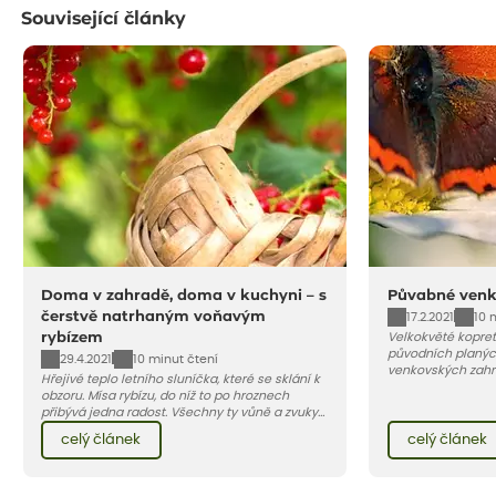
Související články
Doma v zahradě, doma v kuchyni – s
Půvabné venk
čerstvě natrhaným voňavým
17.2.2021
10 
rybízem
Velkokvěté kopret
původních planých
29.4.2021
10 minut čtení
venkovských zahr
Hřejivé teplo letního sluníčka, které se sklání k
zvonky, kohoutky 
obzoru. Mísa rybízu, do níž to po hroznech
kopretiny platí z
přibývá jedna radost. Všechny ty vůně a zvuky
které dodají vaší
červencové zahrady. Sklizeň rybízu do kuchyně
atmosféru, vdechn
celý článek
celý článek
vnese neuvěřitelný klid a radost. A taky trochu
letní louky u vaší 
bezstarostnosti dětství při mlsání babiččina
záhonu anebo kli
drobenkového koláče s rybízem.
pěstěnou předzah