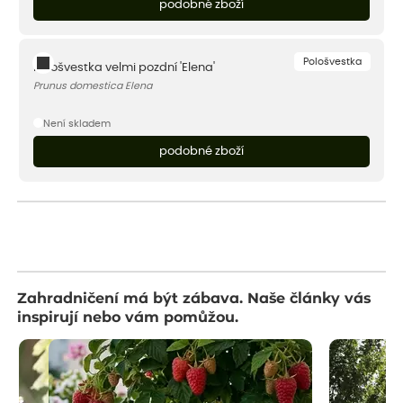
podobné zboží
Pološvestka
Pološvestka velmi pozdní 'Elena'
Prunus domestica Elena
Není skladem
podobné zboží
Zahradničení má být zábava. Naše články vás
inspirují nebo vám pomůžou.