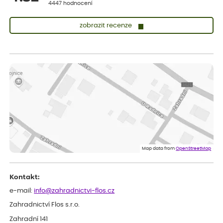
4447 hodnocení
zobrazit recenze
Sandra
ověřený nákup
dnes
vše v naprostém pořádku
Eva
ověřený nákup
dnes
Velmi spokojená dekuji
Jana
ověřený nákup
dnes
Flos je nejlepší &#129321;
Map data from
OpenStreetMap
Kontakt:
e-mail:
info@zahradnictvi-flos.cz
Zahradnictví Flos s.r.o.
Zahradní 141