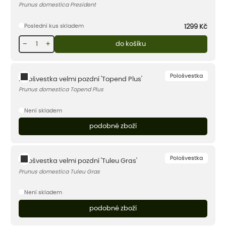
Prunus domestica President
Poslední kus skladem
1299
Kč
−
+
do košíku
Pološvestka
Pološvestka velmi pozdní 'Topend Plus'
Prunus domestica Topend Plus
Není skladem
podobné zboží
Pološvestka
Pološvestka velmi pozdní 'Tuleu Gras'
Prunus domestica Tuleu Gras
Není skladem
podobné zboží