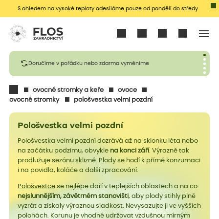
S ohledem na vysoké teploty odesíláme pouze od pondělí do středy
Přihlásit se
Doručíme v pořádku nebo zdarma vyměníme
ovocné stromky a keře
ovoce
ovocné stromky
pološvestka velmi pozdní
Pološvestka velmi pozdní
Pološvestka velmi pozdní dozrává až na sklonku léta nebo
na začátku podzimu, obvykle
na konci září
. Výrazně tak
prodlužuje sezónu sklizně. Plody se hodí k přímé konzumaci
i na povidla, koláče a další zpracování.
Pološvestce
se nejlépe daří v teplejších oblastech a na co
nejslunnějším, závětrném stanovišti
, aby plody stihly plně
vyzrát a získaly výraznou sladkost. Nevysazujte ji ve vyšších
polohách. Korunu je vhodné udržovat vzdušnou mírným