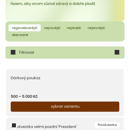
řezem, aby strom zůstal zdravý a dobře plodil.
nejprodávanější
nejnovější
nejdražší
nejlevnější
abecedně
Filtrovat
Dárkový poukaz
500 – 5 000
Kč
vybrat variantu
Pološvestka
Pološvestka velmi pozdní 'President'