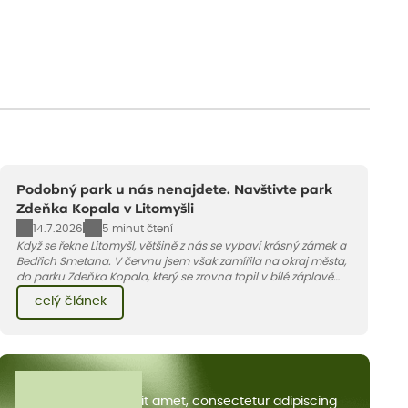
Podobný park u nás nenajdete. Navštivte park
Zdeňka Kopala v Litomyšli
14.7.2026
5 minut čtení
Když se řekne Litomyšl, většině z nás se vybaví krásný zámek a
Bedřich Smetana. V červnu jsem však zamířila na okraj města,
do parku Zdeňka Kopala, který se zrovna topil v bílé záplavě
kvetoucích kopretin. Fotky řeknou víc než slova, přidávám k
celý článek
nim pár řádků o tom, jak tento jedinečný kus krajiny vznikl.
Všechny články
Lorem ipsum dolor sit amet, consectetur adipiscing