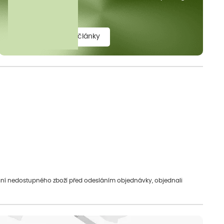
elit.
zobrazit všechny články
vání nedostupného zboží před odesláním objednávky, objednali