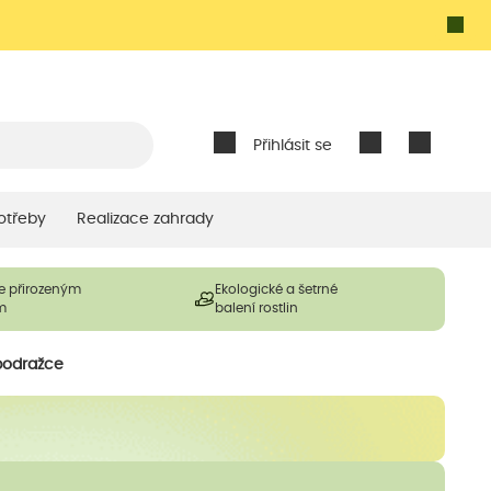
Přihlásit se
otřeby
Realizace zahrady
e přirozeným
Ekologické a šetrné
m
balení rostlin
podražce