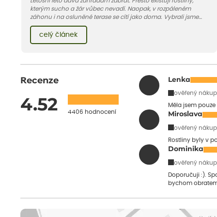
Letošní léto dává zahradám zabrat. Přesto existují rostliny,
kterým sucho a žár vůbec nevadí. Naopak, v rozpáleném
záhonu i na osluněné terase se cítí jako doma. Vybrali jsme
pro vás 11 tipů na odolné druhy, které zvládnou horké a suché
léto bez pravidelné zálivky. Pojďme se podívat, které to jsou.
celý článek
Recenze
Lenka
ověřený nákup
4.52
Měla jsem pouze 
4406 hodnocení
Miroslava
ověřený nákup
Rostliny byly v 
Dominika
ověřený nákup
Doporučuji :). S
bychom obratem