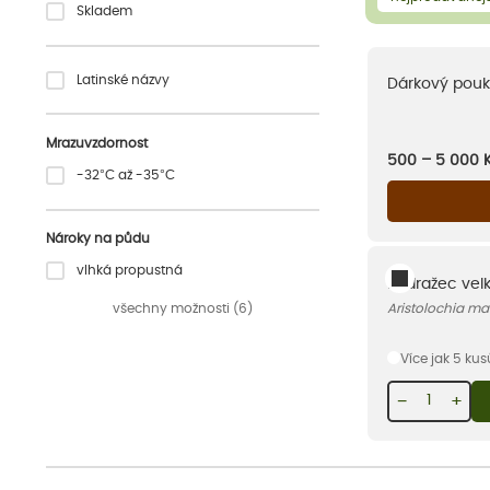
Skladem
Latinské názvy
Dárkový pouk
Mrazuvzdornost
500 – 5 000
-32°C až -35°C
Nároky na půdu
vlhká propustná
Podražec velk
všechny možnosti (6)
Aristolochia ma
Více jak 5 ku
−
+