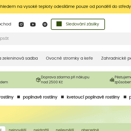
ohledem na vysoké teploty odesíláme pouze od pondělí do středy
bchod
Sledování zásilky
 a zeleninová sadba
Ovocné stromky a keře
Zahradnické p
Doprava zdarma při nákupu
Pěstujem
ladem
nad 2500 Kč
způsobe
ostliny
popínavé rostliny
kvetoucí popínavé rostliny
í
nejnovější
nejdražší
nejlevnější
abecedně