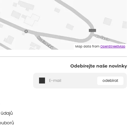
Map data from
OpenStreetMap
Odebírejte naše novinky
odebírat
ě
 údajů
ouborů