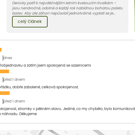
Denivky patří k nejvděčnějším letním kvetoucím trvalkám –
jsou nenáročné, odolné a každý rok nabídnou bohatou paletu
barev. Aby ale záhon nepůsobil jednotvárně, vyplatí se je
doplnit vhodnými sousedy. V dnešním článku vám ukážeme, s
celý článek
jakými trvalkami a travinami denivky nejlépe ladí.
dnes
1objednavku a zatím jsem spokojená se sazenicemi
před 1 dnem
pořádku, dobře zabalené, celková spokojenost.
před 1 dnem
pokojenost, stromky v pěkném stavu. Jediné, co my chybělo, bylo komuniko
 náhradu. Děkujeme