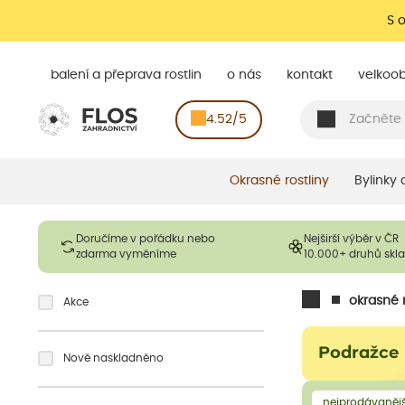
S 
balení a přeprava rostlin
o nás
kontakt
velkoo
4.52/5
Okrasné rostliny
Bylinky
Doručíme v pořádku nebo
Nejširší výběr v ČR
zdarma vyměníme
10.000+ druhů sk
okrasné r
Akce
Podražce
Nově naskladněno
nejprodávanějš