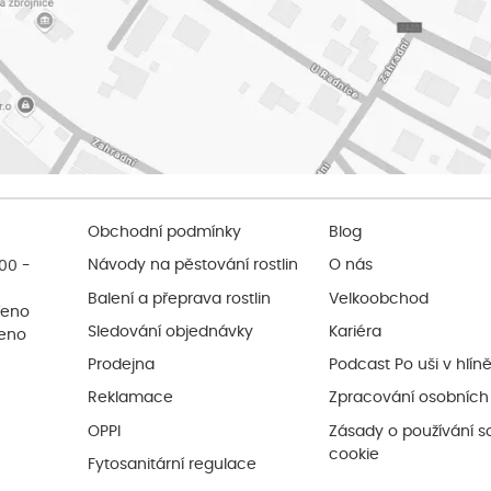
Obchodní podmínky
Blog
:00 -
Návody na pěstování rostlin
O nás
Balení a přeprava rostlin
Velkoobchod
řeno
Sledování objednávky
Kariéra
řeno
Prodejna
Podcast Po uši v hlín
Reklamace
Zpracování osobních
OPPI
Zásady o používání s
cookie
Fytosanitární regulace