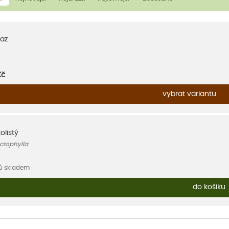
az
Kč
vybrat variantu
olistý
crophylla
sů skladem
do košíku