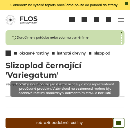
S ohledem na vysoké teploty odesíláme pouze od pondělí do středy
Přihlásit se
Doručíme v pořádku nebo zdarma vyměníme
okrasné rostliny
listnaté dřeviny
slizoplod
Slizoplod černající
'Variegatum'
Obrázky slouží pouze pro ilustrační účely a mají reprezentovat
Pittosporum tenuifolium 'Variegatum'
prodávané produkty. V závislosti na sezónnosti mohou být
opadavé rostliny dodávány v dormantním stavu a bez listů.
Rostliny mohou být také sestřiženy níže, než je uvedená výška,
aby se podpořil nový růst.
zobrazit podobné rostliny