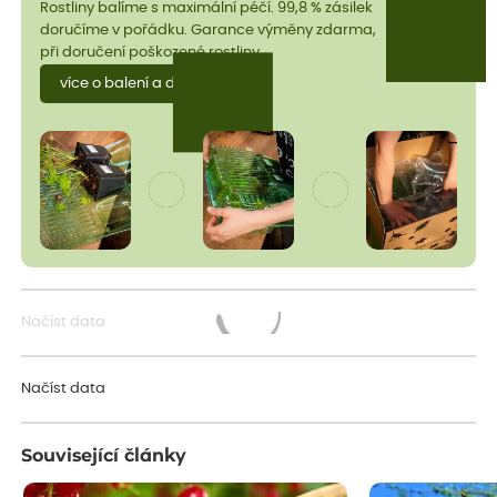
Rostliny balíme s maximální péčí. 99,8 % zásilek
doručíme v pořádku. Garance výměny zdarma,
při doručení poškozené rostliny.
více o balení a dopravě
Načíst data
Načítám...
Načíst data
Související články