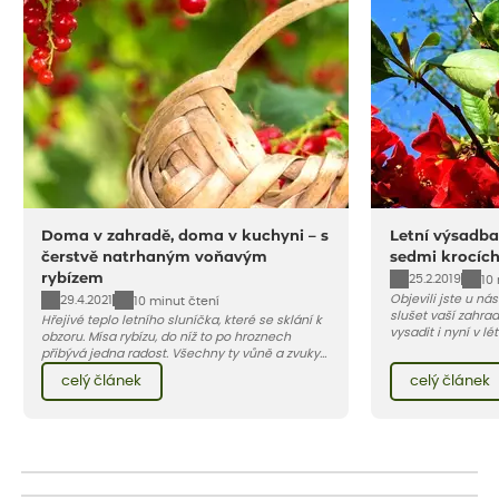
Doma v zahradě, doma v kuchyni – s
Letní výsadba
čerstvě natrhaným voňavým
sedmi krocíc
rybízem
25.2.2019
10
Objevili jste u ná
29.4.2021
10 minut čtení
slušet vaší zahra
Hřejivé teplo letního sluníčka, které se sklání k
vysadit i nyní v l
obzoru. Mísa rybízu, do níž to po hroznech
v kontejnerech, d
přibývá jedna radost. Všechny ty vůně a zvuky
celý rok – nyní p
červencové zahrady. Sklizeň rybízu do kuchyně
celý článek
celý článek
vody než na jaře 
vnese neuvěřitelný klid a radost. A taky trochu
bezstarostnosti dětství při mlsání babiččina
drobenkového koláče s rybízem.