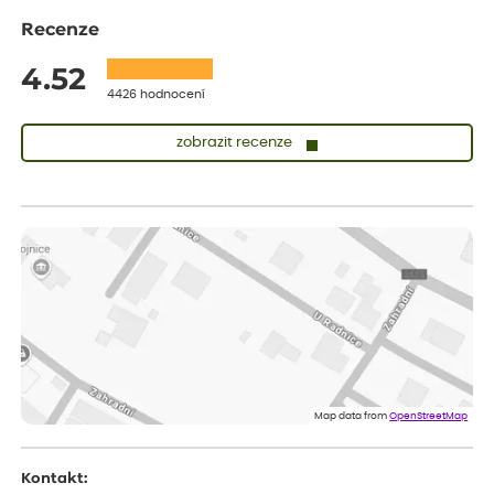
Recenze
4.52
4426 hodnocení
zobrazit recenze
Zuzana
ověřený nákup
před 1 dnem
Vše přišlo velice rychle krásně zabalené. Rostlinky po přesazení
velice dobře prospívají
Jarda
ověřený nákup
před 1 dnem
Dobrý den, byli jsme spokojeni
Lenka
ověřený nákup
před 1 dnem
Eshop, objednání bylo v pořádku, žádný problém. Jen jsem byla
Map data from
OpenStreetMap
smutná z dodávky jedné kytky, která nebyla v nejlepší kondici a i
po zasazení vypadá spíše, že odejde, než že se chytne. Byla to
celkově slabá rostlina oproti ostatním.
Kontakt: