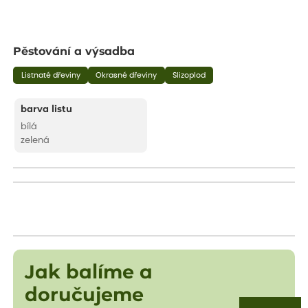
Pěstování a výsadba
Listnaté dřeviny
Okrasné dřeviny
Slizoplod
barva listu
bílá
zelená
Jak balíme a
doručujeme