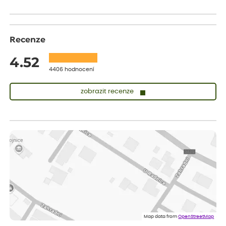
Recenze
4.52
4406 hodnocení
zobrazit recenze
Lenka
ověřený nákup
dnes
Měla jsem pouze 1objednavku a zatím jsem spokojená se
sazenicemi
Miroslava
ověřený nákup
dnes
Rostliny byly v pořádku, dobře zabalené, celková spokojenost.
Dominika
ověřený nákup
dnes
Doporučuji :). Spokojenost, stromky v pěkném stavu. Jediné, co
Map data from
OpenStreetMap
my chybělo, bylo komunikování nedostupného zboží před