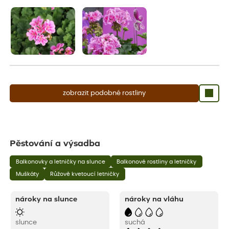
aby se podpořil nový růst.
zobrazit podobné rostliny
Pěstování a výsadba
Balkonovky a letničky na slunce
Balkonové rostliny a letničky
Muškáty
Růžově kvetoucí letničky
nároky na slunce
nároky na vláhu
slunce
suchá