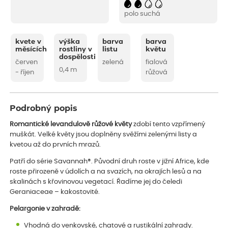
polo suchá
kvete v
výška
barva
barva
měsících
rostliny v
listu
květu
dospělosti
červen
zelená
fialová
0,4 m
- říjen
růžová
Podrobný popis
Romantické levandulově růžové květy
zdobí tento vzpřímený
muškát. Velké květy jsou doplněny svěžími zelenými listy a
kvetou až do prvních mrazů.
Patří do série Savannah®. Původní druh roste v jižní Africe, kde
roste přirozeně v údolích a na svazích, na okrajích lesů a na
skalinách s křovinovou vegetací. Řadíme jej do čeledi
Geraniaceae – kakostovité.
Pelargonie v zahradě:
Vhodná do venkovské, chatové a rustikální zahrady.