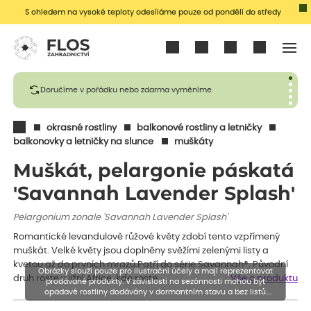
S ohledem na vysoké teploty odesíláme pouze od pondělí do středy
Přihlásit se
Doručíme v pořádku nebo zdarma vyměníme
okrasné rostliny
balkonové rostliny a letničky
balkonovky a letničky na slunce
muškáty
Muškát, pelargonie páskatá
'Savannah Lavender Splash'
Pelargonium zonale 'Savannah Lavender Splash'
Romantické levandulově růžové květy zdobí tento vzpřímený
muškát. Velké květy jsou doplněny svěžími zelenými listy a
kvetou až do prvních mrazů.Patří do série Savannah®. Původní
Obrázky slouží pouze pro ilustrační účely a mají reprezentovat
druh roste v jižní Africe, kde roste…
Vše o produktu
prodávané produkty. V závislosti na sezónnosti mohou být
opadavé rostliny dodávány v dormantním stavu a bez listů.
Rostliny mohou být také sestřiženy níže, než je uvedená výška,