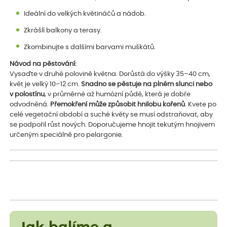
Ideální do velkých květináčů a nádob.
Zkrášlí balkony a terasy.
Zkombinujte s dalšími barvami muškátů.
Návod na pěstování:
Vysaďte v druhé polovině května. Dorůstá do výšky 35–40 cm,
květ je velký 10–12 cm.
Snadno se pěstuje na plném slunci nebo
v polostínu
, v průměrné až humózní půdě, která je dobře
odvodněná.
Přemokření může způsobit hnilobu kořenů
. Kvete po
celé vegetační období a suché květy se musí odstraňovat, aby
se podpořil růst nových. Doporučujeme hnojit tekutým hnojivem
určeným speciálně pro pelargonie.