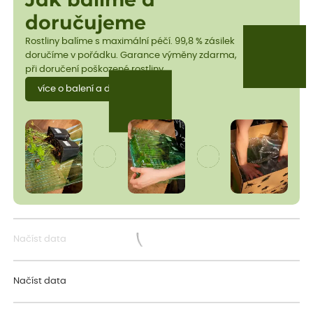
Jak balíme a
doručujeme
Rostliny balíme s maximální péčí. 99,8 % zásilek
doručíme v pořádku. Garance výměny zdarma,
při doručení poškozené rostliny.
více o balení a dopravě
Načíst data
Načítám...
Načíst data