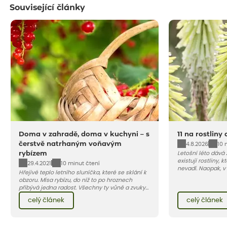
Související články
Doma v zahradě, doma v kuchyni – s
11 na rostliny
čerstvě natrhaným voňavým
4.8.2026
10 
rybízem
Letošní léto dává
existují rostliny,
29.4.2021
10 minut čtení
nevadí. Naopak, v
Hřejivé teplo letního sluníčka, které se sklání k
osluněné terase s
obzoru. Mísa rybízu, do níž to po hroznech
pro vás 11 tipů na
přibývá jedna radost. Všechny ty vůně a zvuky
horké a suché léto
červencové zahrady. Sklizeň rybízu do kuchyně
Pojďme se podívat,
celý článek
celý článek
vnese neuvěřitelný klid a radost. A taky trochu
bezstarostnosti dětství při mlsání babiččina
drobenkového koláče s rybízem.