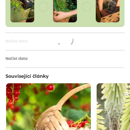
Načíst data
Načítám...
Načíst data
Související články