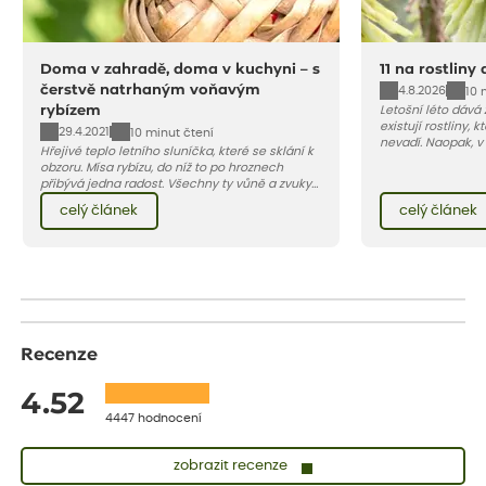
Doma v zahradě, doma v kuchyni – s
11 na rostliny
čerstvě natrhaným voňavým
4.8.2026
10 
rybízem
Letošní léto dává
existují rostliny,
29.4.2021
10 minut čtení
nevadí. Naopak, v
Hřejivé teplo letního sluníčka, které se sklání k
osluněné terase s
obzoru. Mísa rybízu, do níž to po hroznech
pro vás 11 tipů na
přibývá jedna radost. Všechny ty vůně a zvuky
horké a suché léto
červencové zahrady. Sklizeň rybízu do kuchyně
Pojďme se podívat,
celý článek
celý článek
vnese neuvěřitelný klid a radost. A taky trochu
bezstarostnosti dětství při mlsání babiččina
drobenkového koláče s rybízem.
Recenze
4.52
4447 hodnocení
zobrazit recenze