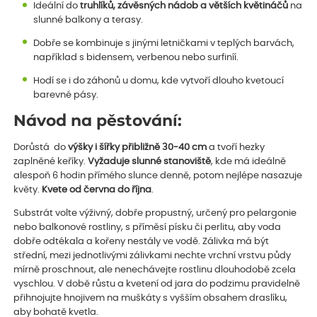
Ideální do
truhlíků, závěsných nádob a větších květináčů
na
slunné balkony a terasy.
Dobře se kombinuje s jinými letničkami v teplých barvách,
například s bidensem, verbenou nebo surfiníí.
Hodí se i do záhonů u domu, kde vytvoří dlouho kvetoucí
barevné pásy.
Návod na pěstování:
Dorůstá do
výšky i šířky přibližně 30-40 cm
a tvoří hezky
zaplněné keříky.
Vyžaduje slunné stanoviště
, kde má ideálně
alespoň 6 hodin přímého slunce denně, potom nejlépe nasazuje
květy.
Kvete od června do října
.
Substrát volte výživný, dobře propustný, určený pro pelargonie
nebo balkonové rostliny, s příměsí písku či perlitu, aby voda
dobře odtékala a kořeny nestály ve vodě. Zálivka má být
střední, mezi jednotlivými zálivkami nechte vrchní vrstvu půdy
mírně proschnout, ale nenechávejte rostlinu dlouhodobě zcela
vyschlou. V době růstu a kvetení od jara do podzimu pravidelně
přihnojujte hnojivem na muškáty s vyšším obsahem draslíku,
aby bohatě kvetla.