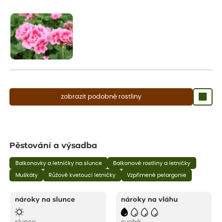
Rostliny mohou být také sestřiženy níže, než je uvedená výška,
aby se podpořil nový růst.
zobrazit podobné rostliny
Pěstování a výsadba
Balkonovky a letničky na slunce
Balkonové rostliny a letničky
Muškáty
Růžově kvetoucí letničky
Vzpřímené pelargonie
nároky na slunce
nároky na vláhu