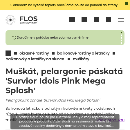
S ohledem na vysoké teploty odesíláme pouze od pondělí do středy
Přihlásit se
Doručíme v pořádku nebo zdarma vyměníme
okrasné rostliny
balkonové rostliny a letničky
balkonovky a letničky na slunce
muškáty
Muškát, pelargonie páskatá
'Survior Idols Pink Mega
Splash'
Pelargonium zonale 'Survior Idols Pink Mega Splash'
Balkonová letnička s bohatými kulovitými květy v odstínech
růžové , která kvete celé léto až do podzimu a ozdobí každý
Obrázky slouží pouze pro ilustrační účely a mají reprezentovat
truhlík i nádobu na slunném místě.
Vše o produktu
prodávané produkty. V závislosti na sezónnosti mohou být
opadavé rostliny dodávány v dormantním stavu a bez listů.