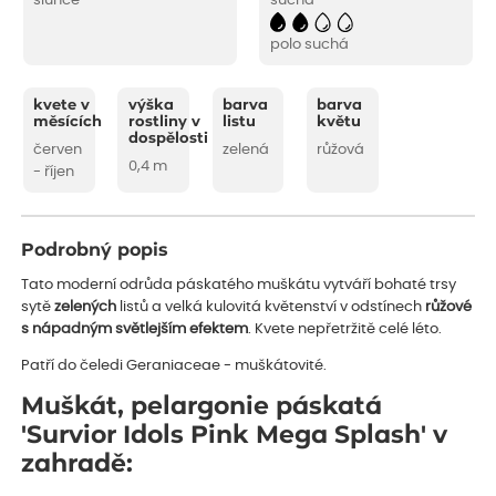
slunce
suchá
polo suchá
kvete v
výška
barva
barva
měsících
rostliny v
listu
květu
dospělosti
červen
zelená
růžová
0,4 m
- říjen
Podrobný popis
Tato moderní odrůda páskatého muškátu vytváří bohaté trsy
sytě
zelených
listů a velká kulovitá květenství v odstínech
růžové
s nápadným světlejším efektem
. Kvete nepřetržitě celé léto.
Patří do čeledi Geraniaceae - muškátovité.
Muškát, pelargonie páskatá
'Survior Idols Pink Mega Splash' v
zahradě: