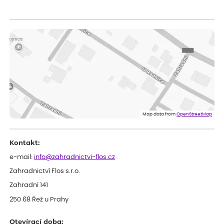
Sandra
ověřený nákup
dnes
vše v naprostém pořádku
Eva
ověřený nákup
dnes
Velmi spokojená dekuji
Jana
ověřený nákup
dnes
Flos je nejlepší &#129321;
Map data from
OpenStreetMap
Kontakt:
e-mail:
info@zahradnictvi-flos.cz
Zahradnictví Flos s.r.o.
Zahradní 141
250 68 Řež u Prahy
Otevírací doba: