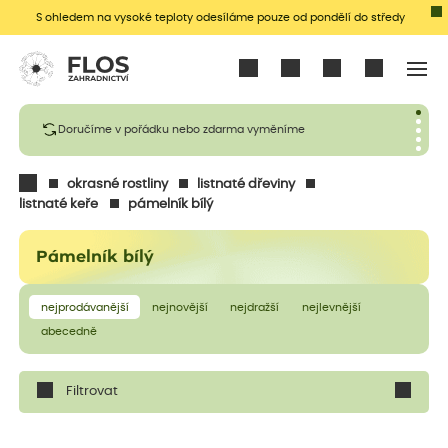
S ohledem na vysoké teploty odesíláme pouze od pondělí do středy
Přihlásit se
Doručíme v pořádku nebo zdarma vyměníme
okrasné rostliny
listnaté dřeviny
listnaté keře
pámelník bílý
Pámelník bílý
nejprodávanější
nejnovější
nejdražší
nejlevnější
abecedně
Filtrovat