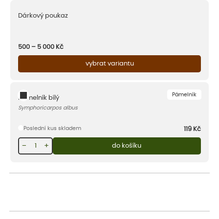
Dárkový poukaz
500 – 5 000
Kč
vybrat variantu
Pámelník
Pámelník bílý
Symphoricarpos albus
Poslední kus skladem
119
Kč
−
+
do košíku