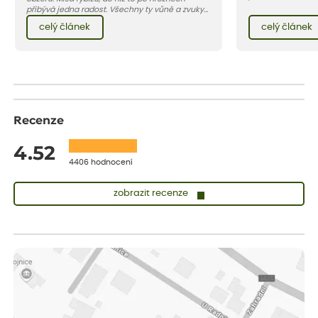
se, jak můžete za
přibývá jedna radost. Všechny ty vůně a zvuky
záhon, terasu či b
červencové zahrady. Sklizeň rybízu do kuchyně
celý článek
celý článek
obléknout i vy.
vnese neuvěřitelný klid a radost. A taky trochu
bezstarostnosti dětství při mlsání babiččina
drobenkového koláče s rybízem.
Recenze
4.52
4406 hodnocení
zobrazit recenze
Lenka
ověřený nákup
dnes
Měla jsem pouze 1objednavku a zatím jsem spokojená se
sazenicemi
Miroslava
ověřený nákup
dnes
Rostliny byly v pořádku, dobře zabalené, celková spokojenost.