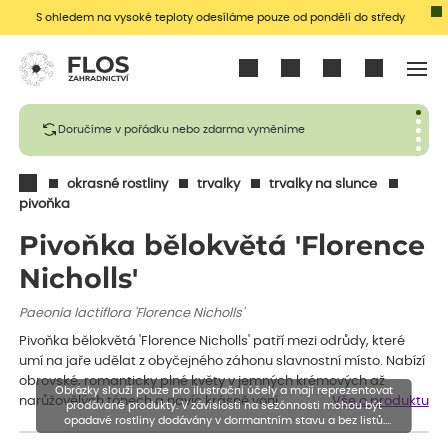
S ohledem na vysoké teploty odesíláme pouze od pondělí do středy
Přihlásit se
Doručíme v pořádku nebo zdarma vyměníme
okrasné rostliny
trvalky
trvalky na slunce
pivoňka
Pivoňka bělokvětá 'Florence
Nicholls'
Paeonia lactiflora 'Florence Nicholls'
Pivoňka bělokvětá 'Florence Nicholls' patří mezi odrůdy, které
umí na jaře udělat z obyčejného záhonu slavnostní místo. Nabízí
obrovské, romanticky plné květy v jemných krémových až
Obrázky slouží pouze pro ilustrační účely a mají reprezentovat
narůžovělých tónech a navíc krásně voní.
Vše o produktu
prodávané produkty. V závislosti na sezónnosti mohou být
opadavé rostliny dodávány v dormantním stavu a bez listů.
Rostliny mohou být také sestřiženy níže, než je uvedená výška,