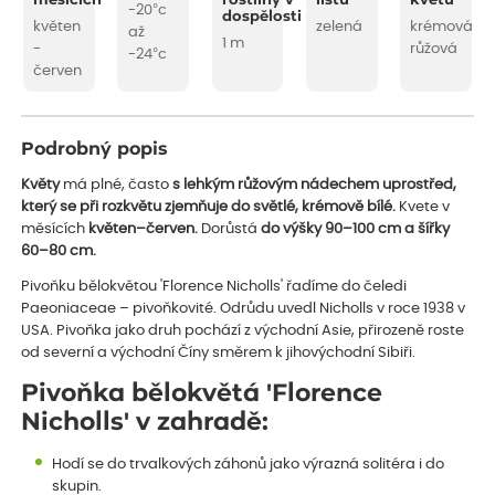
měsících
rostliny v
listu
květu
-20°c
dospělosti
květen
zelená
krémová
až
1 m
-
růžová
-24°c
červen
Podrobný popis
Květy
má plné, často
s lehkým růžovým nádechem uprostřed,
který se při rozkvětu zjemňuje do světlé, krémově bílé.
Kvete v
měsících
květen–červen.
Dorůstá
do výšky 90–100 cm a šířky
60–80 cm.
Pivoňku bělokvětou 'Florence Nicholls' řadíme do čeledi
Paeoniaceae – pivoňkovité. Odrůdu uvedl Nicholls v roce 1938 v
USA. Pivoňka jako druh pochází z východní Asie, přirozeně roste
od severní a východní Číny směrem k jihovýchodní Sibiři.
Pivoňka bělokvětá 'Florence
Nicholls' v zahradě:
Hodí se do trvalkových záhonů jako výrazná solitéra i do
skupin.