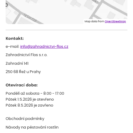
Dominika
ověřený nákup
před 1 dnem
Doporučuji :). Spokojenost, stromky v pěkném stavu. Jediné, co
Map data from
OpenStreetMap
my chybělo, bylo komunikování nedostupného zboží před
odesláním objednávky, objednali bychom obratem náhradu.
Děkujeme
Kontakt:
e-mail:
info@zahradnictvi-flos.cz
Zahradnictví Flos s.r.o.
Zahradní 141
250 68 Řež u Prahy
Otevírací doba:
Pondělí až sobota - 8:00 - 17:00
Pátek 1.5.2026 je otevřeno
Pátek 8.5.2026 je zavřeno
Obchodní podmínky
Návody na pěstování rostlin