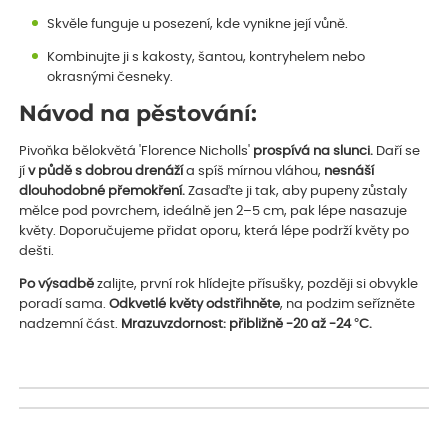
Skvěle funguje u posezení, kde vynikne její vůně.
Kombinujte ji s kakosty, šantou, kontryhelem nebo
okrasnými česneky.
Návod na pěstování:
Pivoňka bělokvětá 'Florence Nicholls'
prospívá na slunci.
Daří se
jí
v půdě s dobrou drenáží
a spíš mírnou vláhou,
nesnáší
dlouhodobné
přemokření.
Zasaďte ji tak, aby pupeny zůstaly
mělce pod povrchem, ideálně jen 2–5 cm, pak lépe nasazuje
květy. Doporučujeme přidat oporu, která lépe podrží květy po
dešti.
Po výsadbě
zalijte, první rok hlídejte přísušky, později si obvykle
poradí sama.
Odkvetlé květy odstřihněte
, na podzim seřízněte
nadzemní část.
Mrazuvzdornost: přibližně -20 až -24 °C.