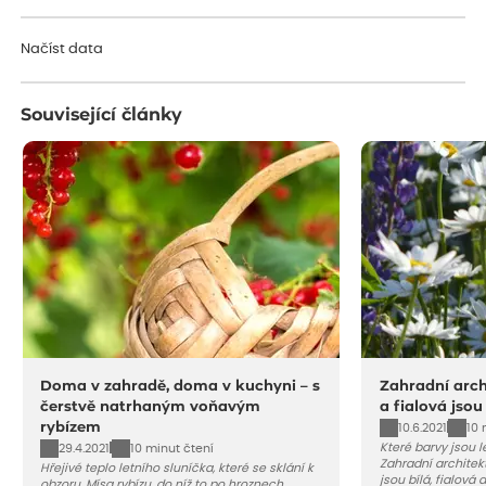
Načítám...
Načíst data
Související články
Doma v zahradě, doma v kuchyni – s
Zahradní archi
čerstvě natrhaným voňavým
a fialová jsou
rybízem
10.6.2021
10 
Které barvy jsou 
29.4.2021
10 minut čtení
Zahradní architekt
Hřejivé teplo letního sluníčka, které se sklání k
jsou bílá, fialová
obzoru. Mísa rybízu, do níž to po hroznech