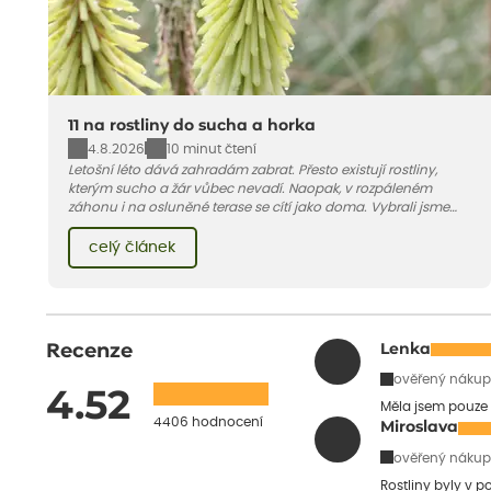
11 na rostliny do sucha a horka
4.8.2026
10 minut čtení
Letošní léto dává zahradám zabrat. Přesto existují rostliny,
kterým sucho a žár vůbec nevadí. Naopak, v rozpáleném
záhonu i na osluněné terase se cítí jako doma. Vybrali jsme
pro vás 11 tipů na odolné druhy, které zvládnou horké a suché
léto bez pravidelné zálivky. Pojďme se podívat, které to jsou.
celý článek
Recenze
Lenka
ověřený nákup
4.52
Měla jsem pouze 
4406 hodnocení
Miroslava
ověřený nákup
Rostliny byly v 