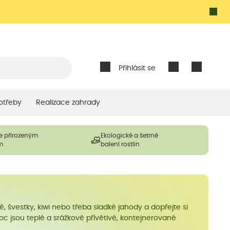
Přihlásit se
otřeby
Realizace zahrady
e přirozeným
Ekologické a šetrné
m
balení rostlin
 švestky, kiwi nebo třeba sladké jahody a dopřejte si
noc jsou teplé a srážkově přívětivé, kontejnerované