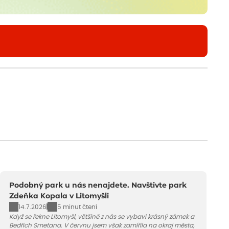
Podobný park u nás nenajdete. Navštivte park
Zdeňka Kopala v Litomyšli
14.7.2026
5 minut čtení
Když se řekne Litomyšl, většině z nás se vybaví krásný zámek a
Bedřich Smetana. V červnu jsem však zamířila na okraj města,