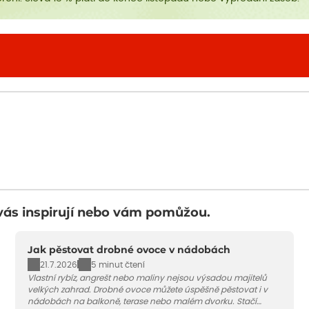
vás inspirují nebo vám pomůžou.
Jak pěstovat drobné ovoce v nádobách
21.7.2026
5 minut čtení
Vlastní rybíz, angrešt nebo maliny nejsou výsadou majitelů
velkých zahrad. Drobné ovoce můžete úspěšně pěstovat i v
nádobách na balkoně, terase nebo malém dvorku. Stačí