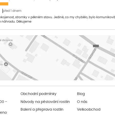
před 1 dnem
pokojenost, stromky v pěkném stavu. Jediné, co my chybělo, bylo komuniko
 náhradu. Děkujeme
Obchodní podmínky
Blog
:00 -
Návody na pěstování rostlin
O nás
Balení a přeprava rostlin
Velkoobchod
řeno