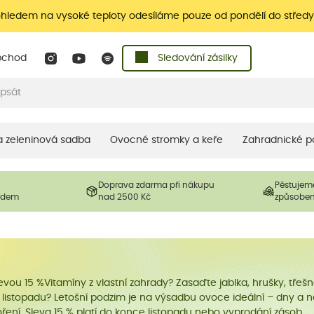
ohledem na vysoké teploty odesíláme pouze od pondělí do středy
bchod
Sledování zásilky
 a zeleninová sadba
Ovocné stromky a keře
Zahradnické p
Doprava zdarma při nákupu
Pěstujem
ladem
nad 2500 Kč
způsobe
u 15 %Vitamíny z vlastní zahrady? Zasaďte jablka, hrušky, třešně,
 v listopadu? Letošní podzim je na výsadbu ovoce ideální – dny a 
ření. Sleva 15 % platí do konce listopadu nebo vyprodání zásob.