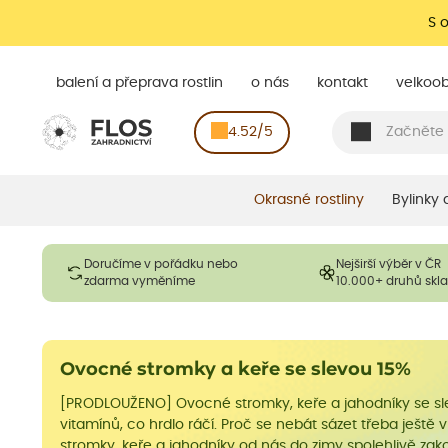
S 
balení a přeprava rostlin
o nás
kontakt
velkoo
4.52/5
Okrasné rostliny
Bylinky
Doručíme v pořádku nebo
Nejširší výběr v ČR
zdarma vyměníme
10.000+ druhů sk
Ovocné stromky a keře se slevou 15%
[PRODLOUŽENO] Ovocné stromky, keře a jahodníky se slevo
vitamínů, co hrdlo ráčí. Proč se nebát sázet třeba ještě
stromky, keře a jahodníky od nás do zimy spolehlivě zako