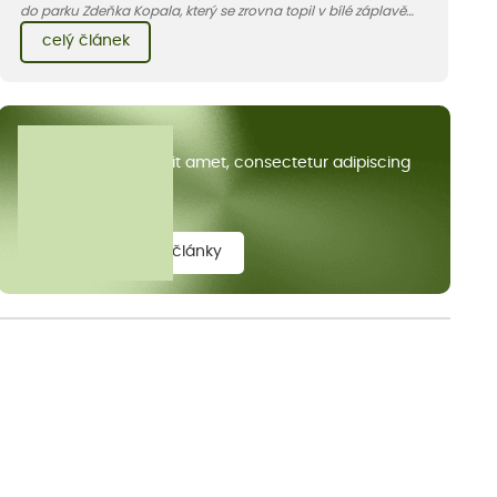
do parku Zdeňka Kopala, který se zrovna topil v bílé záplavě
kvetoucích kopretin. Fotky řeknou víc než slova, přidávám k
celý článek
nim pár řádků o tom, jak tento jedinečný kus krajiny vznikl.
Všechny články
Lorem ipsum dolor sit amet, consectetur adipiscing
elit.
zobrazit všechny články