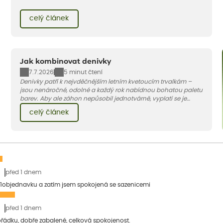
vybrat vhodnou odrůdu, dostatečně velký květináč a dodržet
pár základních pravidel. V tomto článku vám poradíme, jak na
celý článek
to.
Jak kombinovat denivky
7.7.2026
5 minut čtení
Denivky patří k nejvděčnějším letním kvetoucím trvalkám –
jsou nenáročné, odolné a každý rok nabídnou bohatou paletu
barev. Aby ale záhon nepůsobil jednotvárně, vyplatí se je
doplnit vhodnými sousedy. V dnešním článku vám ukážeme, s
celý článek
jakými trvalkami a travinami denivky nejlépe ladí.
před 1 dnem
1objednavku a zatím jsem spokojená se sazenicemi
před 1 dnem
pořádku, dobře zabalené, celková spokojenost.