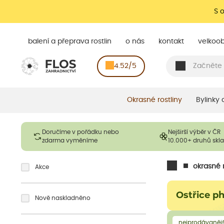
S 
balení a přeprava rostlin
o nás
kontakt
velkoo
4.52/5
Okrasné rostliny
Bylinky
Doručíme v pořádku nebo
Nejširší výběr v ČR
zdarma vyměníme
10.000+ druhů sk
okrasné r
Akce
Ostřice p
Nově naskladněno
nejprodávanějš