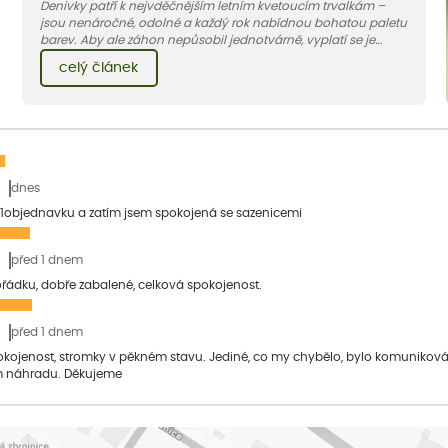
Denivky patří k nejvděčnějším letním kvetoucím trvalkám –
jsou nenáročné, odolné a každý rok nabídnou bohatou paletu
barev. Aby ale záhon nepůsobil jednotvárně, vyplatí se je
doplnit vhodnými sousedy. V dnešním článku vám ukážeme, s
celý článek
jakými trvalkami a travinami denivky nejlépe ladí.
dnes
1objednavku a zatím jsem spokojená se sazenicemi
před 1 dnem
pořádku, dobře zabalené, celková spokojenost.
před 1 dnem
pokojenost, stromky v pěkném stavu. Jediné, co my chybělo, bylo komuniko
 náhradu. Děkujeme