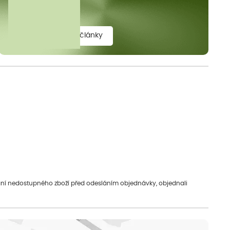
elit.
zobrazit všechny články
vání nedostupného zboží před odesláním objednávky, objednali