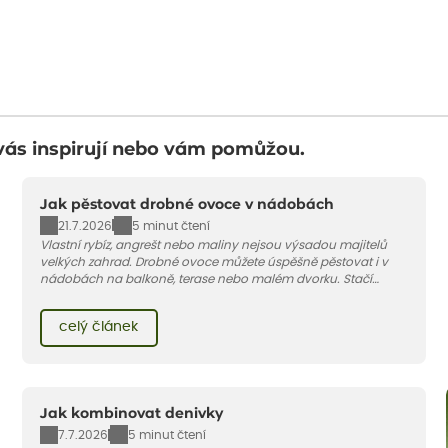
vás inspirují nebo vám pomůžou.
Jak pěstovat drobné ovoce v nádobách
21.7.2026
5 minut čtení
Vlastní rybíz, angrešt nebo maliny nejsou výsadou majitelů
velkých zahrad. Drobné ovoce můžete úspěšně pěstovat i v
nádobách na balkoně, terase nebo malém dvorku. Stačí
vybrat vhodnou odrůdu, dostatečně velký květináč a dodržet
pár základních pravidel. V tomto článku vám poradíme, jak na
celý článek
to.
Jak kombinovat denivky
7.7.2026
5 minut čtení