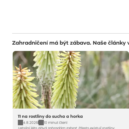
Zahradničení má být zábava. Naše články 
11 na rostliny do sucha a horka
4.8.2026
10 minut čtení
Letošní léto dává zahradám zabrat. Přesto existují rostliny,