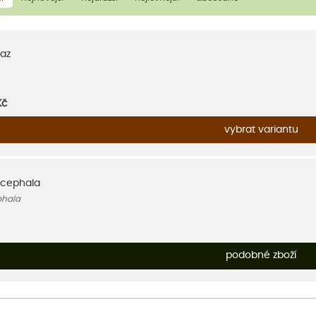
az
Kč
vybrat variantu
ocephala
phala
podobné zboží