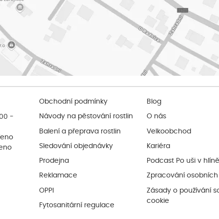
Obchodní podmínky
Blog
:00 -
Návody na pěstování rostlin
O nás
Balení a přeprava rostlin
Velkoobchod
řeno
Sledování objednávky
Kariéra
řeno
Prodejna
Podcast Po uši v hlín
Reklamace
Zpracování osobních
OPPI
Zásady o používání s
cookie
Fytosanitární regulace