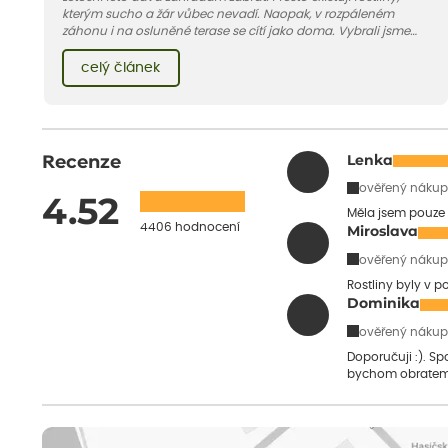
kterým sucho a žár vůbec nevadí. Naopak, v rozpáleném
záhonu i na osluněné terase se cítí jako doma. Vybrali jsme
pro vás 11 tipů na odolné druhy, které zvládnou horké a suché
léto bez pravidelné zálivky. Pojďme se podívat, které to jsou.
celý článek
Recenze
Lenka
ověřený nákup
4.52
Měla jsem pouze 
4406 hodnocení
Miroslava
ověřený nákup
Rostliny byly v 
Dominika
ověřený nákup
Doporučuji :). S
bychom obratem