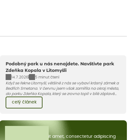
Podobný park u nás nenajdete. Navštivte park
Zdeňka Kopala v Litomyšli
14.7.2026
5 minut čtení
Když se řekne Litomyšl, většině z nás se vybaví krásný zámek a
Bedřich Smetana. V červnu jsem však zamířila na okraj města,
do parku Zdeňka Kopala, který se zrovna topil v bílé záplavě
kvetoucích kopretin. Fotky řeknou víc než slova, přidávám k
celý článek
nim pár řádků o tom, jak tento jedinečný kus krajiny vznikl.
Všechny články
Lorem ipsum dolor sit amet, consectetur adipiscing