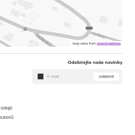
Map data from
OpenStreetMap
Odebírejte naše novinky
odebírat
ě
 údajů
ouborů