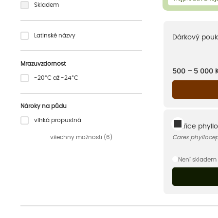
Skladem
Latinské názvy
Dárkový pouk
Mrazuvzdornost
500 – 5 000
-20°C až -24°C
Nároky na půdu
vlhká propustná
Ostřice phyll
všechny možnosti (6)
Carex phylloce
Není skladem