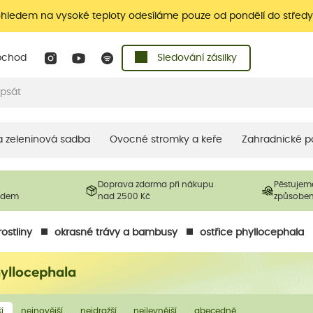
ohledem na vysoké teploty odesíláme pouze od pondělí do středy
bchod
Sledování zásilky
 a zeleninová sadba
Ovocné stromky a keře
Zahradnické p
Doprava zdarma při nákupu
Pěstujem
ladem
nad 2500 Kč
způsobe
ostliny
okrasné trávy a bambusy
ostřice phyllocephala
hyllocephala
í
nejnovější
nejdražší
nejlevnější
abecedně