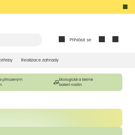
Přihlásit se
otřeby
Realizace zahrady
e přirozeným
Ekologické a šetrné
m
balení rostlin