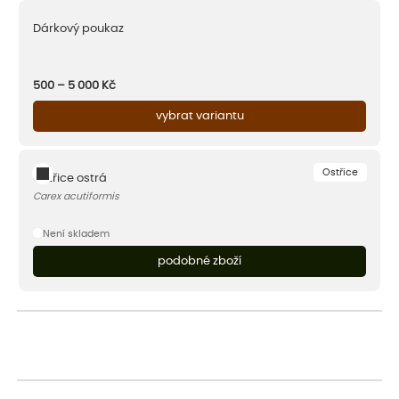
Dárkový poukaz
500 – 5 000
Kč
vybrat variantu
Ostřice
Ostřice ostrá
Carex acutiformis
Není skladem
podobné zboží