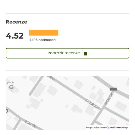
Recenze
4.52
4406 hodnocení
zobrazit recenze
Lenka
ověřený nákup
dnes
Měla jsem pouze 1objednavku a zatím jsem spokojená se
sazenicemi
Miroslava
ověřený nákup
před 1 dnem
Rostliny byly v pořádku, dobře zabalené, celková spokojenost.
Dominika
ověřený nákup
před 1 dnem
Doporučuji :). Spokojenost, stromky v pěkném stavu. Jediné, co
Map data from
OpenStreetMap
my chybělo, bylo komunikování nedostupného zboží před
odesláním objednávky, objednali bychom obratem náhradu.