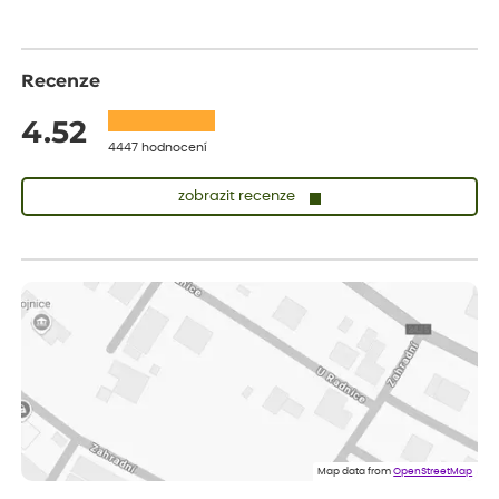
Recenze
4.52
4447 hodnocení
zobrazit recenze
Sandra
ověřený nákup
dnes
vše v naprostém pořádku
Eva
ověřený nákup
dnes
Velmi spokojená dekuji
Jana
ověřený nákup
před 1 dnem
Flos je nejlepší &#129321;
Map data from
OpenStreetMap