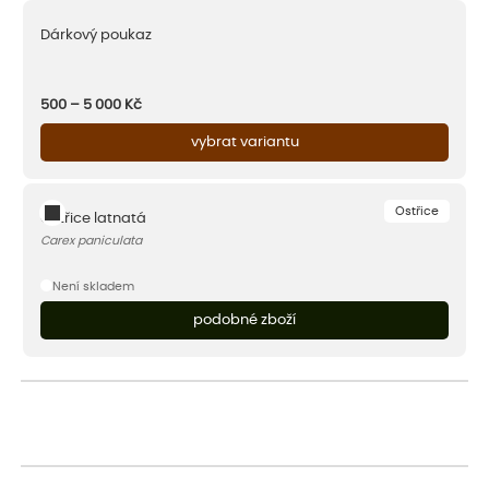
Dárkový poukaz
500 – 5 000
Kč
vybrat variantu
Ostřice
Ostřice latnatá
Carex paniculata
Není skladem
podobné zboží